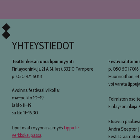
YHTEYSTIEDOT
Teatterikesän oma lipunmyynti
Festivaalitoimi
Finlaysoninkuja 21 A (4. krs), 33210 Tampere
p. 050 501 7016 |
p. 050 471 6018
Huomioithan, et
voi varata lippuja
Avoinna festivaaliviikolla:
ma–pe klo 10–19
Toimiston osoite
la klo 11–19
Finlaysoninkuja 
su klo 11–15.30
Etusivun pääkuva
Liput ovat myynnissä myös
Lippu.fi-
Andra Seepter |
verkkokaupassa
.
Eesti Draamatea