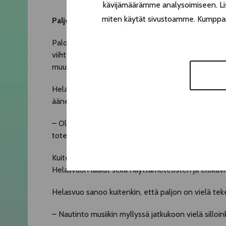
kävijämäärämme analysoimiseen. Lis
miten käytät sivustoamme. Kumppanimm
Paljon tehty ja paljon tehtävää
Palon musiikkiin ja pianon soittoon Esa Helasvuo lö
viihtyikin roolissa jos toisessa vuoteen 2008 asti. 
muusikkona.
Helasvuolla tuntuu olevan jatkuvan luomisen lahja,
äänet.
– Olen tallannut koko elämäni musiikki päässäni. Kok
toteutettavaksi.
Kuitenkin vain muutama Helasvuon sävellyksistä o
Helasvuon laulut sekä näyttämöteosten ja elokuvien
Helasvuo sanoo kuitenkin, että paljon on vielä te
– Nautinto musiikin myllyssä jatkukoon vielä silloin