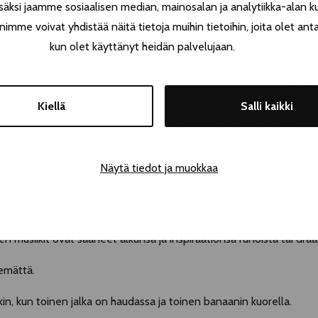
äksi jaamme sosiaalisen median, mainosalan ja analytiikka-alan k
e voivat yhdistää näitä tietoja muihin tietoihin, joita olet antanu
kun olet käyttänyt heidän palvelujaan.
ysi jo lapsuudessaan äitinsä innostamana. Siitä alkoi matka kohti 
Välissä ura vei niin Teatterikorkeakouluun kuin Yleisradiollekin. N
Kiellä
Salli kaikki
 ja oman sisäisen musiikkinsa avulla hän pystyy hiljentämään esime
Näytä tiedot ja muokkaa
o ajan pyörii ideoita. Ei stressiksi vaan päinvastoin. Riemuksi ast
n omaehtoisesti syntynyt. Suurimman osan tuotannostaan hän on t
 musiikit ovat saaneet alkunsa ja inspiraationsa runoista tai draa
kemättä.
kin, kun toinen jalka on haudassa ja toinen banaanin kuorella.