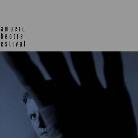
TELTTALAB
OFF TA
MUU OHJELMISTO