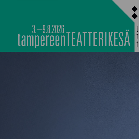
Siirry
sisältöön
3.–9.8.2026
PÄÄOHJELMISTO
TAPAHTUMIEN YÖ