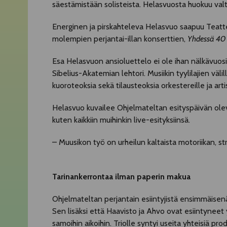
säestämistään solisteista. Helasvuosta huokuu valt
Energinen ja pirskahteleva Helasvuo saapuu Teatter
molempien perjantai-illan konserttien,
Yhdessä 40 
Esa Helasvuon ansioluettelo ei ole ihan nälkävuosie
Sibelius-Akatemian lehtori. Musiikin tyylilajien väl
kuoroteoksia sekä tilausteoksia orkestereille ja ar
Helasvuo kuvailee Ohjelmateltan esityspäivän olev
kuten kaikkiin muihinkin live-esityksiinsä.
– Muusikon työ on urheilun kaltaista motoriikan, st
Tarinankerrontaa ilman paperin makua
Ohjelmateltan perjantain esiintyjistä ensimmäisen
Sen lisäksi että Haavisto ja Ahvo ovat esiintynee
samoihin aikoihin. Triolle syntyi useita yhteisiä pr