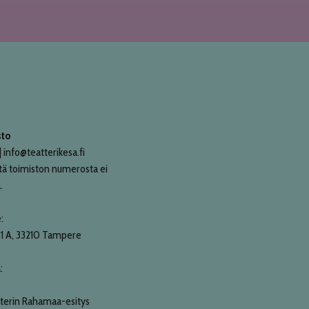
sto
 info@teatterikesa.fi
tä toimiston numerosta ei
.
:
21 A, 33210 Tampere
:
terin Rahamaa-esitys