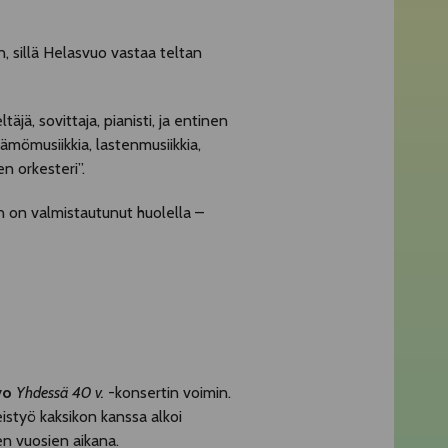
, sillä Helasvuo vastaa teltan
ä, sovittaja, pianisti, ja entinen
tämömusiikkia, lastenmusiikkia,
n orkesteri”.
n on valmistautunut huolella –
vo
Yhdessä 40 v.
-konsertin voimin.
styö kaksikon kanssa alkoi
en vuosien aikana.