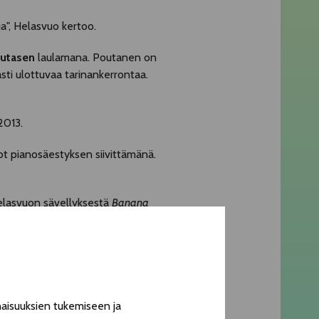
ua", Helasvuo kertoo.
outasen
laulamana. Poutanen on
asti ulottuvaa tarinankerrontaa.
2013.
ot pianosäestyksen siivittämänä.
elasvuon sävellyksestä
Banana
rinoita suurista asioista,
aisuuksien tukemiseen ja