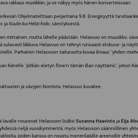
ava rakkaus musiikkiin, ja se näkyy myös hänen konserteissaan.
ikesän Ohjelmatelttaan perjantaina 9.8. Energisyyttä tarvitaankin
v.
ja
Kuulin kui Helizi
fado
, säestyksestä.
n mittainen, mutta lähelle päästään. Helasvuo on muusikko, säveltäj
illä sulavasti liikkuva Helasvuo on tehnyt runsaasti elokuva- ja näyt
tisteille. Parhaiten Helasvuon taituruutta kuvaa ilmaus ”yhden miehe
an hänelle ”pitkän eletyn flow'n tämän illan näyttämö,” johon hä
ruktuurien ja sävyjen hiomista, Helasvuo kuvailee.
ä lavalle nousevat Helasvuon lisäksi
Susanna Haavisto
ja
Eija Ah
t yhdessä neljä vuosikymmentä, myös Helasvuon säännöllinen yhtei
oduktioita, joiden kanssa on noustu monenlaisille areenoille yhteist