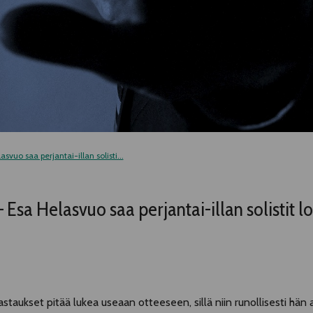
asvuo saa perjantai-illan solisti...
 – Esa Helasvuo saa perjantai-illan solistit 
astaukset pitää lukea useaan otteeseen, sillä niin runollisesti hän 