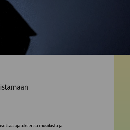
loistamaan
asettaa ajatuksensa musiikista ja