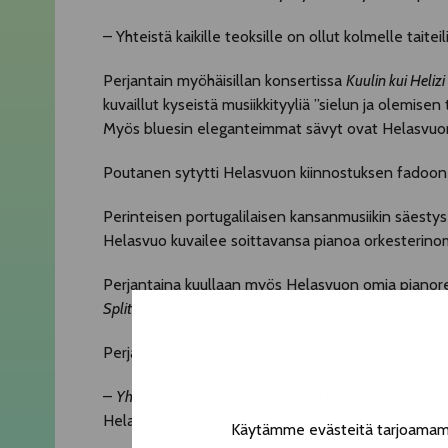
– Yhteistä kaikille teoksille on ollut kolmelle tait
Perjantain myöhäisillan konsertissa
Kuulin kui Helizi
kuvaillut kyseistä musiikkityyliä ”sielun ja olemisen
Myös bluesin eleganteimmat sävyt ovat Helasvuon 
Poutanen sytytti Helasvuon kiinnostuksen fadoon 
Perinteisen portugalilaisen kansanmusiikin säestys
Helasvuo kuvailee soittavansa pianoa orkesterinoma
Perjantaina kuullaan myös Helasvuon omia pianores
Split
ja toisen näytöksen avaa Helasvuon sävellys
Perjantai-illan konsertteja yhdistää Helasvuon mu
–
Yhdessä 40 v.
ja
Kuulin kui Helizi fado
ovat molemmat
Helasvuo selventää.
Käytämme evästeitä tarjoamamme