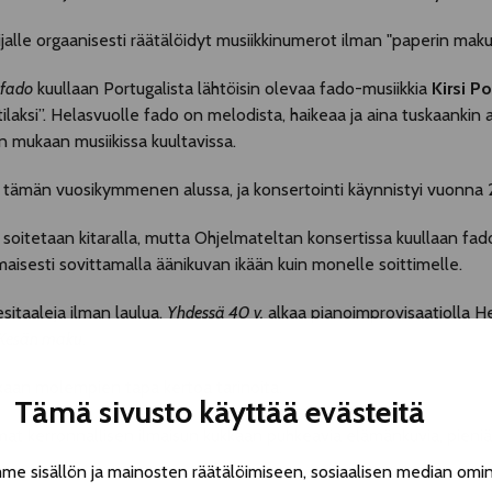
eilijalle orgaanisesti räätälöidyt musiikkinumerot ilman "paperin mak
 fado
kuullaan Portugalista lähtöisin olevaa fado-musiikkia
Kirsi P
 tilaksi”. Helasvuolle fado on melodista, haikeaa ja aina tuskaankin 
mukaan musiikissa kuultavissa.
tämän vuosikymmenen alussa, ja konsertointi käynnistyi vuonna 
 soitetaan kitaralla, mutta Ohjelmateltan konsertissa kuullaan fad
isesti sovittamalla äänikuvan ikään kuin monelle soittimelle.
itaaleja ilman laulua.
Yhdessä 40 v.
alkaa pianoimprovisaatiolla H
Kesän maku
.
kaan molempien tapa kertoa tarinoita.
Tämä sivusto käyttää evästeitä
 kerronnallisen ilmaisun kukkaan puhkeavia elämänkuvia, pieniä ta
 sisällön ja mainosten räätälöimiseen, sosiaalisen median omin