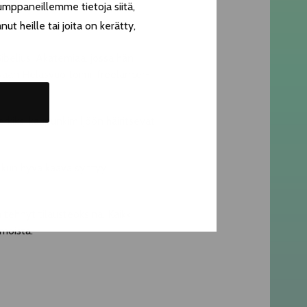
umppaneillemme tietoja siitä,
t heille tai joita on kerätty,
Sibelius-Akatemiaa, jossa hän
ykyään Helasvuo toimii freelancer-
rkiksi kaupunkimiljöön häiritsevät
i, kun hyvä kaava syntyy
ehnyt tilausteoksina. Kaikki
moista.