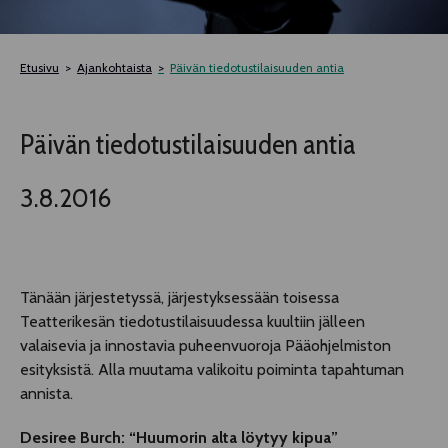
TELTTALAB
Etusivu
Ajankohtaista
Päivän tiedotustilaisuuden antia
OFF TAMPERE
Päivän tiedotustilaisuuden antia
TAPAHTUMIEN YÖ
3.8.2016
MUU OHJELMISTO
Tänään järjestetyssä, järjestyksessään toisessa
Teatterikesän tiedotustilaisuudessa kuultiin jälleen
valaisevia ja innostavia puheenvuoroja Pääohjelmiston
esityksistä. Alla muutama valikoitu poiminta tapahtuman
annista.
Desiree Burch: “Huumorin alta löytyy kipua”