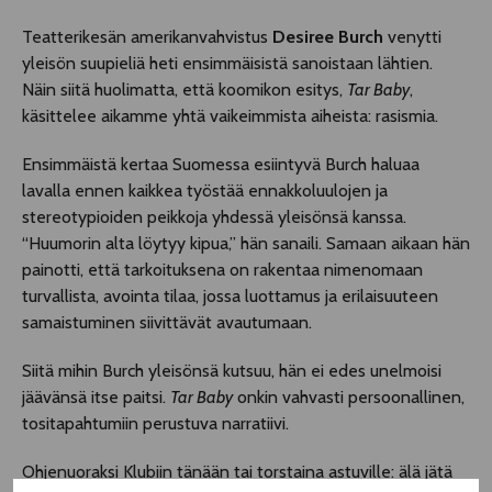
Teatterikesän amerikanvahvistus
Desiree Burch
venytti
yleisön suupieliä heti ensimmäisistä sanoistaan lähtien.
Näin siitä huolimatta, että koomikon esitys,
Tar Baby
,
käsittelee aikamme yhtä vaikeimmista aiheista: rasismia.
Ensimmäistä kertaa Suomessa esiintyvä Burch haluaa
lavalla ennen kaikkea työstää ennakkoluulojen ja
stereotypioiden peikkoja yhdessä yleisönsä kanssa.
“Huumorin alta löytyy kipua,” hän sanaili. Samaan aikaan hän
painotti, että tarkoituksena on rakentaa nimenomaan
turvallista, avointa tilaa, jossa luottamus ja erilaisuuteen
samaistuminen siivittävät avautumaan.
Siitä mihin Burch yleisönsä kutsuu, hän ei edes unelmoisi
jäävänsä itse paitsi.
Tar Baby
onkin vahvasti persoonallinen,
tositapahtumiin perustuva narratiivi.
Ohjenuoraksi Klubiin tänään tai torstaina astuville: älä jätä