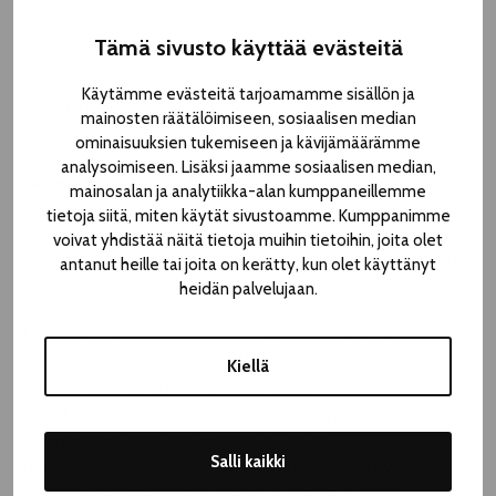
ennakkoluulojasi narikkaan – eivät ne siellä tuuletu.
Tämä sivusto käyttää evästeitä
TTT Klubi, Hallituskatu 19
Ke 3.8. klo 19.00
Käytämme evästeitä tarjoamamme sisällön ja
To 4.8. klo 16.30
mainosten räätälöimiseen, sosiaalisen median
ominaisuuksien tukemiseen ja kävijämäärämme
analysoimiseen. Lisäksi jaamme sosiaalisen median,
Teemu Mäki: Ääripäiden tasapaino
mainosalan ja analytiikka-alan kumppaneillemme
tietoja siitä, miten käytät sivustoamme. Kumppanimme
Ohjaaja
Teemu Mäki
nosti esiin
Transformations – otteita
voivat yhdistää näitä tietoja muihin tietoihin, joita olet
maskuliinisuuden sanakirjasta
-esityksestä kaksi ulottuvuutta,
antanut heille tai joita on kerätty, kun olet käyttänyt
jotka hänen mukaansa venyvät ääripäiksi.
heidän palvelujaan.
Ensinnäkin on teatterin kerronnallinen repertuaari, jota
Transformations
hyödyntää koko skaalan leveydeltä.
Kiellä
Asiapitoisuus tiivistyy informatiivisessa
“sanakirjakohtauksessa,” jossa eräs esiintyjistä lukee
sukupuoleen liittyvää sanastoa ja faktaa
Salli kaikki
transsukupuolisuudesta. Toisaalla puhuttu kieli hylätään
kokonaan tanssin hyväksi. Ilmaisun prisma huolehtii