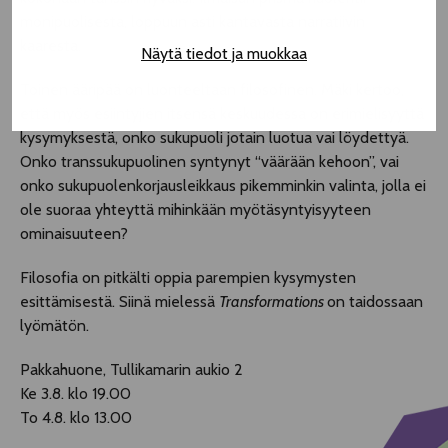
monipuolisesta, loppuun asti kantavasta narratiivin
kaaresta.
Näytä tiedot ja muokkaa
Toinen ääripää on luonteeltaan filosofinen. Mäki kertoo,
että myös esiintyjien itsensä keskuudessa on erimielisyyttä
kysymyksestä, onko sukupuoli jotain luotua vai löydettyä.
Onko transsukupuolinen syntynyt “väärään kehoon”, vai
onko sukupuolenkorjausleikkaus pikemminkin valinta, jolla ei
ole suoraa yhteyttä mihinkään myötäsyntyisyyteen
ominaisuuteen?
Filosofia on pitkälti oppia parempien kysymysten
esittämisestä. Siinä mielessä
Transformations
on taidossaan
lyömätön.
Pakkahuone, Tullikamarin aukio 2
Ke 3.8. klo 19.00
To 4.8. klo 13.00