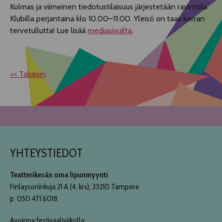
Kolmas ja viimeinen tiedotustilaisuus järjestetään ravintola
Klubilla perjantaina klo 10.00–11.00. Yleisö on taas kerran
tervetullutta! Lue lisää
mediasivuilta
.
<< Takaisin
YHTEYSTIEDOT
Teatterikesän oma lipunmyynti
Finlaysoninkuja 21 A (4. krs), 33210 Tampere
p. 050 471 6018
Avoinna festivaaliviikolla: