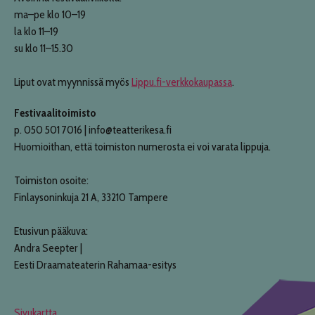
ma–pe klo 10–19
la klo 11–19
su klo 11–15.30
Liput ovat myynnissä myös
Lippu.fi-verkkokaupassa
.
Festivaalitoimisto
p. 050 501 7016 | info@teatterikesa.fi
Huomioithan, että toimiston numerosta ei voi varata lippuja.
Toimiston osoite:
Finlaysoninkuja 21 A, 33210 Tampere
Etusivun pääkuva:
Andra Seepter |
Eesti Draamateaterin Rahamaa-esitys
Sivukartta