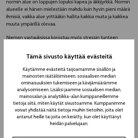
normin alue on loppujen lopuksi kapea ja äkkijyrkkä. Normin
alueelle ei hänen mielestään mahdu kuin hyvin pieni määrä
ihmisiä, vaikka alue yrittääkin hallita kaikkia muita ja kaikkea
muuta ympärillä olevaa.
Niemen vastauksissa korostuu myös stressin tunteen
kokeminen normeihin liittyen. Stressiä kokevat ne, jotka
haluavat pysyä normatiivisella alueella, mutta ennen
Tämä sivusto käyttää evästeitä
kaikkea stressiä aiheutuu niille, jotka eivät alueelle sovi. Jos
ei lähtökohtaisesti osu cis-heteronormin sisään, stressi voi
Käytämme evästeitä tarjoamamme sisällön ja
olla todella voimakasta.
mainosten räätälöimiseen, sosiaalisen median
ominaisuuksien tukemiseen ja kävijämäärämme
”Ihmisethän haluavat kuulua joukkoon, mutta olla samaan
analysoimiseen. Lisäksi jaamme sosiaalisen median,
aikaan erityislaatuisia. Laumaeläimelle ahdistus on taattu,
mainosalan ja analytiikka-alan kumppaneillemme
jos jää ulos todellisesta tai kuvitellusta porukasta”, Niemi
tietoja siitä, miten käytät sivustoamme. Kumppanimme
voivat yhdistää näitä tietoja muihin tietoihin, joita olet
toteaa.
antanut heille tai joita on kerätty, kun olet käyttänyt
heidän palvelujaan.
Näyttelijänelikko urakoi nelisenkymmentä roolihahmoa