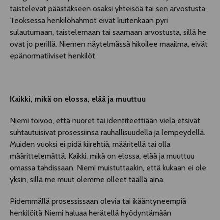
taistelevat päästäkseen osaksi yhteisöä tai sen arvostusta.
Teoksessa henkilöhahmot eivät kuitenkaan pyri
sulautumaan, taistelemaan tai saamaan arvostusta, sillä he
ovat jo perillä. Niemen näytelmässä hikoilee maailma, eivät
epänormatiiviset henkilöt.
Kaikki, mikä on elossa, elää ja muuttuu
Niemi toivoo, että nuoret tai identiteettiään vielä etsivät
suhtautuisivat prosessiinsa rauhallisuudella ja lempeydellä.
Muiden vuoksi ei pidä kiirehtiä, määritellä tai olla
määrittelemättä. Kaikki, mikä on elossa, elää ja muuttuu
omassa tahdissaan. Niemi muistuttaakin, että kukaan ei ole
yksin, sillä me muut olemme olleet täällä aina.
Pidemmällä prosessissaan olevia tai ikääntyneempiä
henkilöitä Niemi haluaa herätellä hyödyntämään