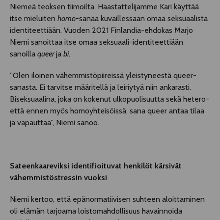
Niemeä teoksen tiimoilta. Haastattelijamme Kari käyttää
itse mieluiten
homo
-sanaa kuvaillessaan omaa seksuaalista
identiteettiään. Vuoden 2021 Finlandia-ehdokas Marjo
Niemi sanoittaa itse omaa seksuaali-identiteettiään
sanoilla
queer
ja
bi
.
”Olen iloinen vähemmistöpiireissä yleistyneestä queer-
sanasta. Ei tarvitse määritellä ja leiriytyä niin ankarasti.
Biseksuaalina, joka on kokenut ulkopuolisuutta sekä hetero-
että ennen myös homoyhteisöissä, sana queer antaa tilaa
ja vapauttaa”, Niemi sanoo.
Sateenkaareviksi identifioituvat henkilöt kärsivät
vähemmistöstressin vuoksi
Niemi kertoo, että epänormatiivisen suhteen aloittaminen
oli elämän tarjoama loistomahdollisuus havainnoida