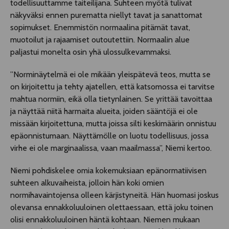
todellisuuttamme taiteilijana. Suhteen myötä tulivat
näkyväksi ennen purematta niellyt tavat ja sanattomat
sopimukset. Enemmistön normaalina pitämät tavat,
muotoilut ja rajaamiset outoutettiin. Normaalin alue
paljastui monelta osin yhä ulossulkevammaksi.
”Norminäytelmä ei ole mikään yleispätevä teos, mutta se
on kirjoitettu ja tehty ajatellen, että katsomossa ei tarvitse
mahtua normiin, eikä olla tietynlainen. Se yrittää tavoittaa
ja näyttää niitä harmaita alueita, joiden sääntöjä ei ole
missään kirjoitettuna, mutta joissa silti keskimäärin onnistuu
epäonnistumaan. Näyttämölle on luotu todellisuus, jossa
virhe ei ole marginaalissa, vaan maailmassa”, Niemi kertoo.
Niemi pohdiskelee omia kokemuksiaan epänormatiivisen
suhteen alkuvaiheista, jolloin hän koki omien
normihavaintojensa olleen kärjistyneitä. Hän huomasi joskus
olevansa ennakkoluuloinen olettaessaan, että joku toinen
olisi ennakkoluuloinen häntä kohtaan. Niemen mukaan