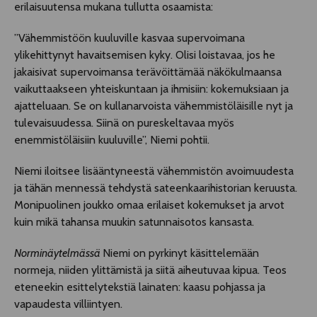
erilaisuutensa mukana tullutta osaamista:
”Vähemmistöön kuuluville kasvaa supervoimana
ylikehittynyt havaitsemisen kyky. Olisi loistavaa, jos he
jakaisivat supervoimansa terävöittämää näkökulmaansa
vaikuttaakseen yhteiskuntaan ja ihmisiin: kokemuksiaan ja
ajatteluaan. Se on kullanarvoista vähemmistöläisille nyt ja
tulevaisuudessa. Siinä on pureskeltavaa myös
enemmistöläisiin kuuluville”, Niemi pohtii.
Niemi iloitsee lisääntyneestä vähemmistön avoimuudesta
ja tähän mennessä tehdystä sateenkaarihistorian keruusta.
Monipuolinen joukko omaa erilaiset kokemukset ja arvot
kuin mikä tahansa muukin satunnaisotos kansasta.
Norminäytelmässä
Niemi on pyrkinyt käsittelemään
normeja, niiden ylittämistä ja siitä aiheutuvaa kipua. Teos
eteneekin esittelytekstiä lainaten: kaasu pohjassa ja
vapaudesta villiintyen.