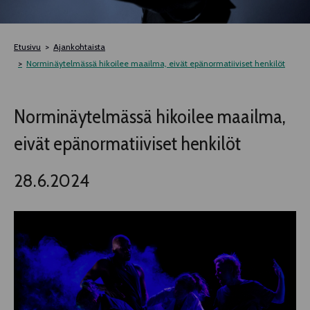
TELTTALAB
Etusivu
Ajankohtaista
OFF TAMPERE
Norminäytelmässä hikoilee maailma, eivät epänormatiiviset henkilöt
TAPAHTUMIEN YÖ
Norminäytelmässä hikoilee maailma,
eivät epänormatiiviset henkilöt
MUU OHJELMISTO
28.6.2024