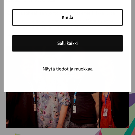
Kuvassa taiteellisen johtoryhmän jäsenet Hilkka-Liisa
Kiellä
Iivanainen, Tanjalotta Räikkä ja Aleksis Meaney sekä
toiminnanjohtaja Hanna Rosendahl. Kuvaaja Carolin
Büttner.
Salli kaikki
Näytä tiedot ja muokkaa