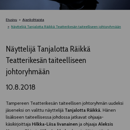
TELTTALAB
Etusivu
Ajankohtaista
OFF TAMPERE
Näyttelijä Tanjalotta Räikkä Teatterikesän taiteelliseen johtoryhmään
TAPAHTUMIEN YÖ
Näyttelijä Tanjalotta Räikkä
Teatterikesän taiteelliseen
MUU OHJELMISTO
johtoryhmään
10.8.2018
Tampereen Teatterikesän taiteellisen johtoryhmän uudeksi
jäseneksi on valittu näyttelijä
Tanjalotta Räikkä.
Hänen
lisäkseen taiteellisessa johdossa jatkavat ohjaaja-
käsikirjoittaja
Hilkka-Liisa Iivanainen
ja ohjaaja
Aleksis