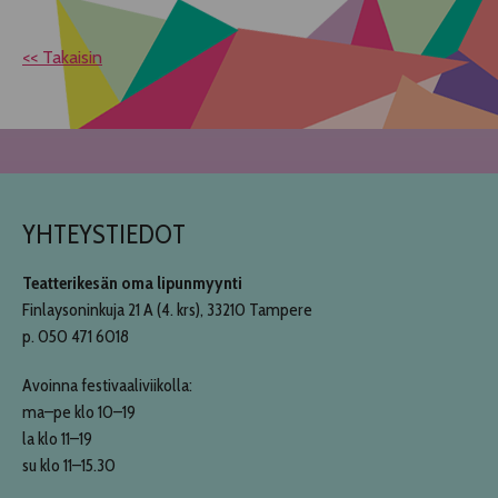
<< Takaisin
YHTEYSTIEDOT
Teatterikesän oma lipunmyynti
Finlaysoninkuja 21 A (4. krs), 33210 Tampere
p. 050 471 6018
Avoinna festivaaliviikolla:
ma–pe klo 10–19
la klo 11–19
su klo 11–15.30