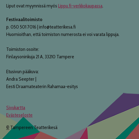
Liput ovat myynnissä myös
Lippu.fi-verkkokaupassa
.
Festivaalitoimisto
p. 050 501 7016 | info@teatterikesa.fi
Huomioithan, että toimiston numerosta ei voi varata lippuja.
Toimiston osoite:
Finlaysoninkuja 21 A, 33210 Tampere
Etusivun pääkuva:
Andra Seepter |
Eesti Draamateaterin Rahamaa-esitys
Sivukartta
Evästeseloste
©
Tampereen Teatterikesä