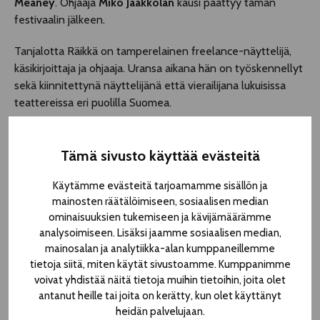
Meaney
. Ohjaaja
Miko Jaakkolan
kausi päättyy tämän
festivaalin jälkeen.
Tanjalotta Räikkä on tamperelainen freelance-näyttelijä,
käsikirjoittaja ja ohjaaja. Uransa aikana hän on työskennellyt
sekä kiinnitettynä näyttelijänä että vierailijana lukuisissa
teattereissa eri puolilla Suomea.
Räikkä on työskennellyt pitkän uransa aikana myös
vapaissa ryhmissä ja projekteissa, ja tehnyt toistakymmentä
Tämä sivusto käyttää evästeitä
elokuvaroolia sekä runsaasti tv- ja radiotöitä.
Käytämme evästeitä tarjoamamme sisällön ja
mainosten räätälöimiseen, sosiaalisen median
Teatteri Telakan perustajajäseniin kuuluva Räikkä on
ominaisuuksien tukemiseen ja kävijämäärämme
toiminut viime vuosina myös käsikirjoittajana ja
analysoimiseen. Lisäksi jaamme sosiaalisen median,
dramaturgina. Hän on opettanut näyttelijäntyötä ja
mainosalan ja analytiikka-alan kumppaneillemme
toiminut teatterimaailman luottamustehtävissä.
tietoja siitä, miten käytät sivustoamme. Kumppanimme
voivat yhdistää näitä tietoja muihin tietoihin, joita olet
Näyttelijäntyön lisäksi Räikkä on toiminut lukuisten artistien
antanut heille tai joita on kerätty, kun olet käyttänyt
albumeilla taustalaulajana. Myös sairaalaklovneria on
heidän palvelujaan.
lähellä hänen sydäntään.