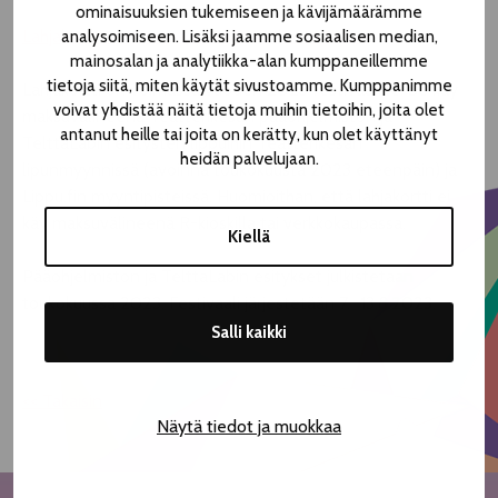
ominaisuuksien tukemiseen ja kävijämäärämme
Lahjakortin voit ostaa suoraan verkosta täältä
.
analysoimiseen. Lisäksi jaamme sosiaalisen median,
mainosalan ja analytiikka-alan kumppaneillemme
tietoja siitä, miten käytät sivustoamme. Kumppanimme
Lahjakortti on voimassa vuoden 2023 festivaalille. Se käy
voivat yhdistää näitä tietoja muihin tietoihin, joita olet
maksuvälineenä Teatterikesän pääohjelmiston ja
antanut heille tai joita on kerätty, kun olet käyttänyt
TelttaLabin esitysten lippuihin Teatterikesän
heidän palvelujaan.
lipunmyynnissä (avoinna toukokuusta 2023 eteenpäin) ja
Lippu.fin myyntipisteissä. Huomioithan, että lahjakortti ei
käy maksuvälineenä R-kioskilla tai verkkokaupassa.
Kiellä
Pääohjelmiston ja TelttaLabin esitykset julkistetaan
toukokuussa 2023. Festivaali järjestetään 7.–13.8.2023.
Salli kaikki
<< Takaisin
Näytä tiedot ja muokkaa