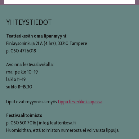
YHTEYSTIEDOT
Teatterikesän oma lipunmyynti
Finlaysoninkuja 21 A (4. krs), 33210 Tampere
p. 050 471 6018
Avoinna festivaaliviikolla:
ma–pe klo 10–19
la klo 11–19
su klo 11–15.30
Liput ovat myynnissä myös
Lippu.fi-verkkokaupassa
.
Festivaalitoimisto
p. 050 501 7016 | info@teatterikesa.fi
Huomioithan, että toimiston numerosta ei voi varata lippuja.