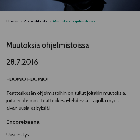
TELTTALAB
Etusivu
Ajankohtaista
Muutoksia ohjelmistoissa
OFF TAMPERE
Muutoksia ohjelmistoissa
TAPAHTUMIEN YÖ
28.7.2016
MUU OHJELMISTO
HUOMIO HUOMIO!
Teatterikesän ohjelmistoihin on tullut joitakin muutoksia,
joita ei ole mm. Teatterikesä-lehdessä. Tarjolla myös
aivan uusia esityksiä!
Encorebaana
Uusi esitys: