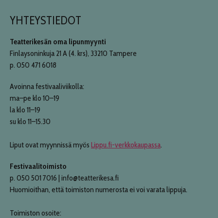
YHTEYSTIEDOT
Teatterikesän oma lipunmyynti
Finlaysoninkuja 21 A (4. krs), 33210 Tampere
p. 050 471 6018
Avoinna festivaaliviikolla:
ma–pe klo 10–19
la klo 11–19
su klo 11–15.30
Liput ovat myynnissä myös
Lippu.fi-verkkokaupassa
.
Festivaalitoimisto
p. 050 501 7016 | info@teatterikesa.fi
Huomioithan, että toimiston numerosta ei voi varata lippuja.
Toimiston osoite: