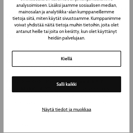
analysoimiseen. Lisäksi jaamme sosiaalisen median,
-
Leipäkauppa
nähtävillä kuitenkin ti 2.8 klo 19.00, ke 3.8 klo
mainosalan ja analytiikka-alan kumppaneillemme
19.00 ja to 4.8 klo 22.00
tietoja siitä, miten käytät sivustoamme. Kumppanimme
voivat yhdistää näitä tietoja muihin tietoihin, joita olet
antanut heille tai joita on kerätty, kun olet käyttänyt
Tapahtumien Yö to 4.8.
heidän palvelujaan.
Uusia esityksiä:
Kiellä
Klo 18.00–21.00, Tampereen keskuspaloasema,
Satakunnankatu 16: Palomuseo auki
Klo 22.00–00.00, Pyynikin urheilukenttä, F. E.
Salli kaikki
Sillanpään katu 4: Yöfutis.
Tapahtumassa halukkaat
pääsevät pelamaan höntsyfutista tunnelmallisessa
yövalaistuksessa ja tutustumaan TamUn alati laajentuvaan
Näytä tiedot ja muokkaa
harraste- ja junioritoimintaan.
Peruutuksia: