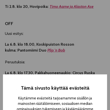
Ti 2.8. klo 20, Hovipoika:
Timo Aarne ja Alaston Ase
OFF
Uusi esitys:
La 6.8. klo 18.00, Koskipuiston Rosson
kulma:
Pantomiimi Duo
Plip 'n Bob
Peruutuksia:
La 6.8. klo 17.30, Pakkahuoneenaukio: Circus Ruska
Festival:
#MikäKesä2016
Tämä sivusto käyttää evästeitä
- esityksiä kuitenkin Pakkahuoneenaukiolla ke 3.8. klo 15.00
ja to 4.8. klo 17.00
Käytämme evästeitä tarjoamamme sisällön ja
mainosten räätälöimiseen, sosiaalisen median
La 7.8 klo 19.00, Pispalan Teatteri:
Leipäkauppa
ominaisuuksien tukemiseen ja kävijämäärämme