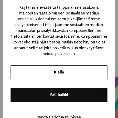
Basso Jaakko Ryhänen vie konsertissa kuulijat
Käytämme evästeitä tarjoamamme sisällön ja
suomalaisuuden sielunmaisemiin.
Merikannon Merellä
on
mainosten räätälöimiseen, sosiaalisen median
klassikko, joka vahvalla lyriikalla ja myrskyävällä sävelkielellä
ominaisuuksien tukemiseen ja kävijämäärämme
analysoimiseen. Lisäksi jaamme sosiaalisen median,
tempaa mukaansa. Kevyempää tyyliä edustavat
mainosalan ja analytiikka-alan kumppaneillemme
Malmsténin
ikivihreät sekä muun muassa
Rauno Lehtisen
tietoja siitä, miten käytät sivustoamme. Kumppanimme
kappale
Muuttuvat laulut
, jossa pohditaan "Muuttuuko
voivat yhdistää näitä tietoja muihin tietoihin, joita olet
ihminen ja mihin suuntaan, Voi viedä huomispäivän tie".
antanut heille tai joita on kerätty, kun olet käyttänyt
heidän palvelujaan.
Liput 20 €
Ennakkovaraukset Serlachius-museoiden myyntipalvelusta:
p. 040 166 3480
Kiellä
Ennen konserttia on mahdollisuus nauttia konserttibuffet
noin klo 17.30 alkaen.
Tiedustelut Mäntän Klubi: p. 03 4745 900 / info[at]klubin.fi
Salli kaikki
Lisätietoja löydät Mäntän Klubin
sivuilta.
Näytä tiedot ja muokkaa