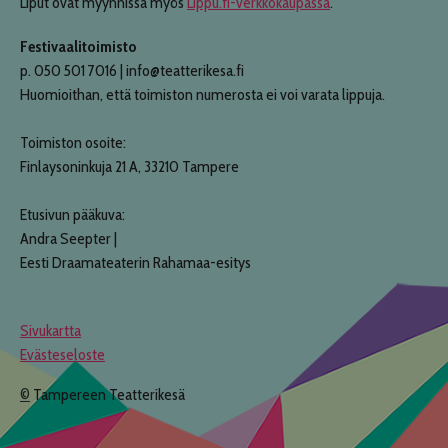
Liput ovat myynnissä myös
Lippu.fi-verkkokaupassa
.
Festivaalitoimisto
p. 050 501 7016 | info@teatterikesa.fi
Huomioithan, että toimiston numerosta ei voi varata lippuja.
Toimiston osoite:
Finlaysoninkuja 21 A, 33210 Tampere
Etusivun pääkuva:
Andra Seepter |
Eesti Draamateaterin Rahamaa-esitys
Sivukartta
Evästeseloste
©
Tampereen Teatterikesä