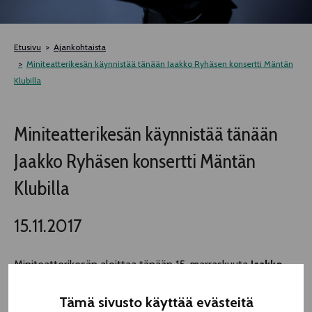
TELTTALAB
Etusivu
Ajankohtaista
OFF TAMPERE
Miniteatterikesän käynnistää tänään Jaakko Ryhäsen konsertti Mäntän
Klubilla
TAPAHTUMIEN YÖ
Miniteatterikesän käynnistää tänään
MUU OHJELMISTO
Jaakko Ryhäsen konsertti Mäntän
Klubilla
15.11.2017
Miniteatterikesän aloittaa tänään 15. marraskuuta
Jaakko
Ryhäsen
ja
Maila Böhmin
konsertti
Suomalaisin sävelin
Merikannosta Malmsténiin
Mäntän Klubilla klo 19.00.
Tämä sivusto käyttää evästeitä