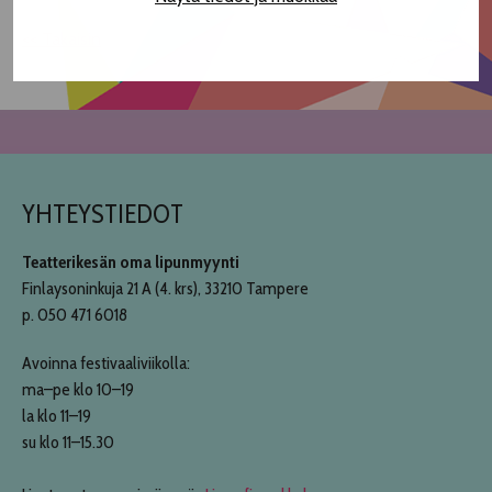
<< Takaisin
YHTEYSTIEDOT
Teatterikesän oma lipunmyynti
Finlaysoninkuja 21 A (4. krs), 33210 Tampere
p. 050 471 6018
Avoinna festivaaliviikolla:
ma–pe klo 10–19
la klo 11–19
su klo 11–15.30