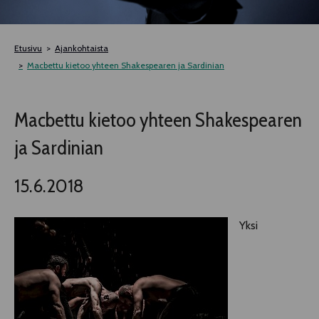
TELTTALAB
Etusivu
Ajankohtaista
OFF TAMPERE
Macbettu kietoo yhteen Shakespearen ja Sardinian
TAPAHTUMIEN YÖ
Macbettu kietoo yhteen Shakespearen
ja Sardinian
MUU OHJELMISTO
15.6.2018
Yksi