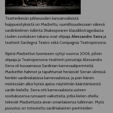
Teatterikesän juhlavuoden kansainvälisistä
huippuesityksistä on Macbettu, ruumillisuudessaan väkevä
sardinkielinen tulkinta Shakespearen klassikkotragediasta.
Uuden sovituksen takana ovat ohjaaja
Alessandro Serra
ja
teatterit Sardegna Teatro sekä Compagnia Teatropersona.
Kipinä Macbettun luomiseen syttyi vuonna 2006, jolloin
ohjaaja ja Teatropersona-teatterin perustaja Alessandro
Serra oli kuvaamassa Sardinian karnevaaliperinteitä.
Macbethin hahmot ja tapahtumat heräsivät Serran silmissä
henkiin sardinialaisissa karnevaaleissa, ja pian hänen
mielessään alkoi kyteä ajatus näytelmän kääntämisestä
sardin kielelle. Serra otti karnevaaleista uuteen
sovitukseensa runsaasti vaikutteita, jotka kielen ohella
tekevät Macbettusta aivan omanlaisensa tulkinnan. Myös
puvustus on toteutettu sardinialaisten perinteiden