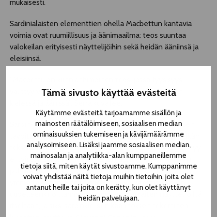
mukaisesti.
Sardinialaisten elementtien ohella Macbettun kantavia
voimia ovat ruumiillisuus ja äänimaailma: teos suuntaa
valokeilan erityisesti näyttelijöihin sekä heidän ääniinsä ja
eleisiinsä.
”Macbettu on kunnianhimoinen teos, jossa fyysisyys
Tämä sivusto käyttää evästeitä
välittyy vahvasti, mutta ennen kaikkea sen voima on
kielessä ja äänissä”, Serra kuvailee.
Käytämme evästeitä tarjoamamme sisällön ja
mainosten räätälöimiseen, sosiaalisen median
Sardinkielinen käännös luotiin soinnillisuus edellä, ja sen
ominaisuuksien tukemiseen ja kävijämäärämme
tavoitteena oli saada lavalle puhekielen elävyyttä pelkän
analysoimiseen. Lisäksi jaamme sosiaalisen median,
tekstin lausumisen sijaan. Macbettun luonnollisuus syntyy
mainosalan ja analytiikka-alan kumppaneillemme
erityisesti sardin kielestä. Serran mukaan sardi on hyvin
tietoja siitä, miten käytät sivustoamme. Kumppanimme
puhdas kieli, jonka voiman yleisö tuntee, vaikkei kieltä
voivat yhdistää näitä tietoja muihin tietoihin, joita olet
ymmärtäisikään. Hänen mielestään näytelmän kielen
antanut heille tai joita on kerätty, kun olet käyttänyt
uudelleenkirjoittaminen luonnistuu parhaiten näyttelijöiltä
heidän palvelujaan.
itseltään, ja siksi sardinkielisen käännöksen tekeminen