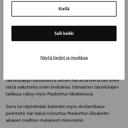
luotettiin näyttelijä
Giovanni Carronin
käsiin.
Kiellä
”Näyttelijät valehtelevat lausuessaan käännettyä
Shakespearea ja yrittäessään luoda tekstille sille
kuulumattoman rytmin”, Serra toteaa. Hänen mukaansa
riitasointu näyttelijöiden ja tekstin välillä vältetään juuri
Salli kaikki
varmistamalla, että lavalla äänessä ovat nimenomaan
näyttelijät, eivät hahmot.
Näytä tiedot ja muokkaa
Erityisen vaikuttavan – jopa rituaalisen – Macbettusta
tekee tulkinnan ruumiillisuus. Serra lähestyy teatterin
tekemistä fyysisen toiminnan ja laulun näkökulmasta, ja itse
taistelulajeja nuoruudesta lähtien harrastaneena hän imee
niistä vaikutteita omiin teoksiinsa. Itämaisten taistelulajien
tarkkuus näkyy myös Macbettun liikekielessä.
Serra toi näytelmään kuitenkin myös skotlantilaisia
perinteitä: hän halusi toteuttaa Macbettun Elisabetin
aikaisen tradition mukaisesti miesvoimin.