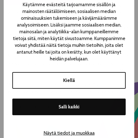
Käytämme evästeitä tarjoamamme sisällön ja
Father Fucker pohjautuu
mainosten räätälöimiseen, sosiaalisen median
osittain ohjaaja
Sara Mellerin
lapsuuden kokemuksiin ja
ominaisuuksien tukemiseen ja kävijämäärämme
luotaa myös hänen kompleksista suhdetta kuuluisaan
analysoimiseen. Lisäksi jaamme sosiaalisen median,
runoilijaisä
Arto Melleriin
. Samalla
Father Fucker
on kuitenkin
mainosalan ja analytiikka-alan kumppaneillemme
HYPE-kollektiivin yhteisteos, joka purkaa maskuliinista
tietoja siitä, miten käytät sivustoamme. Kumppanimme
taiteilijamyyttiä.
voivat yhdistää näitä tietoja muihin tietoihin, joita olet
antanut heille tai joita on kerätty, kun olet käyttänyt
Belgialaisen
Miet Warlopin
Fruits of Labor
on maanantaina
heidän palvelujaan.
loppuunmyyty, mutta nopeat ehtivät vielä ostamaan liput
tiistainäytökseen, joka nähdään Teatterimontussa klo 16.
Kiellä
Myös
OFF Tampereen
ensimmäiset tapahtumat
pyörähtivät käyntiin tänään. Illalla voi mennä katsomaan
Tukkateatterin kesätrilleria
Linda
tai kuuntelemaan Suomen
Lausujien Liiton runoiltaa
Kaikin soluin, sydämin
Salli kaikki
kulttuuriravintola Kiveen.
Näytä tiedot ja muokkaa