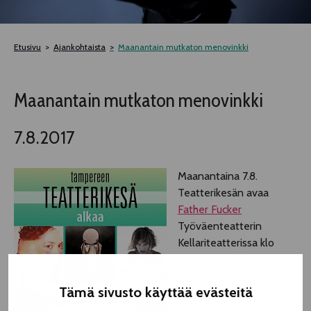
TELTTALAB
Etusivu
Ajankohtaista
Maanantain mutkaton menovinkki
OFF TAMPERE
Maanantain mutkaton menovinkki
TAPAHTUMIEN YÖ
7.8.2017
MUU OHJELMISTO
Maanantaina 7.8.
Teatterikesän avaa
Father Fucker
Työväenteatterin
Kellariteatterissa klo
19. Esitys nähdään
päivänäytöksessä myös
Tämä sivusto käyttää evästeitä
tiistaina klo 13.30.