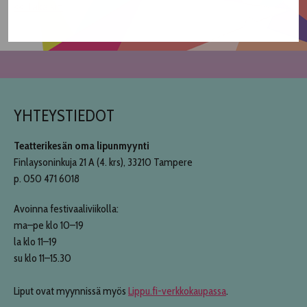
<< Takaisin
YHTEYSTIEDOT
Teatterikesän oma lipunmyynti
Finlaysoninkuja 21 A (4. krs), 33210 Tampere
p. 050 471 6018
Avoinna festivaaliviikolla:
ma–pe klo 10–19
la klo 11–19
su klo 11–15.30
Liput ovat myynnissä myös
Lippu.fi-verkkokaupassa
.