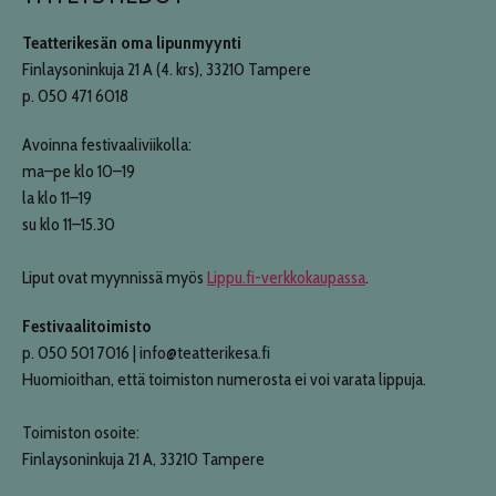
Teatterikesän oma lipunmyynti
Finlaysoninkuja 21 A (4. krs), 33210 Tampere
p. 050 471 6018
Avoinna festivaaliviikolla:
ma–pe klo 10–19
la klo 11–19
su klo 11–15.30
Liput ovat myynnissä myös
Lippu.fi-verkkokaupassa
.
Festivaalitoimisto
p. 050 501 7016 | info@teatterikesa.fi
Huomioithan, että toimiston numerosta ei voi varata lippuja.
Toimiston osoite:
Finlaysoninkuja 21 A, 33210 Tampere