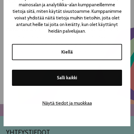
PLUP PLUP
mainosalan ja analytiikka-alan kumppaneillemme
To 8.8. klo 19.00, pe 9.8. klo 16.30 | Teatterimonttu
tietoja siitä, miten käytät sivustoamme. Kumppanimme
Osta liput Plup plup -esitykseen.
voivat yhdistää näitä tietoja muihin tietoihin, joita olet
antanut heille tai joita on kerätty, kun olet käyttänyt
CATARINA AND THE BEAUTY OF KILLING FASCISTS
heidän palvelujaan.
La 10.8. klo 18.00 | TTT Suuri näyttämö | Esityskieli
portugali, tekstitys suomeksi ja englanniksi | Ikäsuositus 16+
Osta liput Catarina and the Beauty of Killing Fascists -
Kiellä
esitykseen.
Salli kaikki
<< Takaisin
Näytä tiedot ja muokkaa
YHTEYSTIEDOT