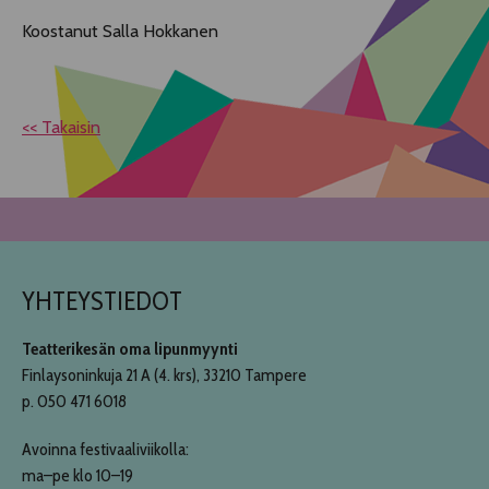
Koostanut Salla Hokkanen
<< Takaisin
YHTEYSTIEDOT
Teatterikesän oma lipunmyynti
Finlaysoninkuja 21 A (4. krs), 33210 Tampere
p. 050 471 6018
Avoinna festivaaliviikolla:
ma–pe klo 10–19