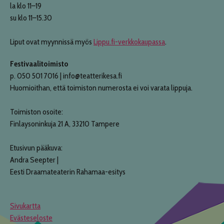
la klo 11–19
su klo 11–15.30
Liput ovat myynnissä myös
Lippu.fi-verkkokaupassa
.
Festivaalitoimisto
p. 050 501 7016 | info@teatterikesa.fi
Huomioithan, että toimiston numerosta ei voi varata lippuja.
Toimiston osoite:
Finlaysoninkuja 21 A, 33210 Tampere
Etusivun pääkuva:
Andra Seepter |
Eesti Draamateaterin Rahamaa-esitys
Sivukartta
Evästeseloste