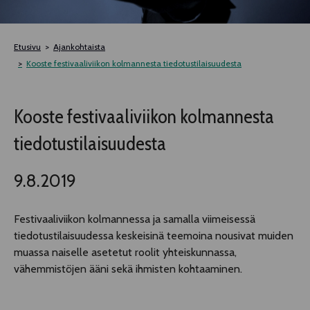
TELTTALAB
Etusivu
Ajankohtaista
OFF TAMPERE
Kooste festivaaliviikon kolmannesta tiedotustilaisuudesta
TAPAHTUMIEN YÖ
Kooste festivaaliviikon kolmannesta
tiedotustilaisuudesta
MUU OHJELMISTO
9.8.2019
Festivaaliviikon kolmannessa ja samalla viimeisessä
tiedotustilaisuudessa keskeisinä teemoina nousivat muiden
muassa naiselle asetetut roolit yhteiskunnassa,
vähemmistöjen ääni sekä ihmisten kohtaaminen.