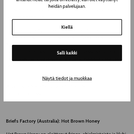
heidän palvelujaan.
– Lasten äidin rooli on hyvin vaativa näyttelijälle ja vaatii
parasta näyttelijää.
Kiellä
– Osa on myös hyvin yksinäinen, koska hän on lavan
ulkopuolella suurimman osan ajasta, Sarks täydentää.
Näyttelijän täytyy kyetä välittämään koko tragedia
näyttämölle ainoastaan kolmessa hetkessä samalla, kun
Salli kaikki
lapset näyttämöllä leikkivät ja pitävät hauskaa, mikä tekee
osasta juuri niin haastavan.
Näytä tiedot ja muokkaa
Medea
pe 9.8. klo 19.00 ja la 10.8. klo 14.00
Teatterimontussa.
Briefs Factory (Australia): Hot Brown Honey