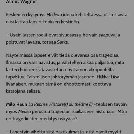
Almut Wagner
.
Keskeinen kysymys
Medean
ideaa kehiteltäessä oli, millaista
olisi laittaa lapset teoksen keskiöön.
– Usein lasten roolit ovat sivuosassa, he vain saapuva ja
poistuvat lavalta, toteaa Sarks.
Näytelmässä lapset eivät tiedä olevansa osa tragediaa.
Ilmassa on vain aavistus, ja vähitellen alkaa paljastua, mitä
lasten huoneeksi lavastetun näyttämön ulkopuolella
tapahtuu. Taiteellisen johtoryhmän jäsenen, Hilkka-Liisa
Iivanaisen, mukaan tämä on ehdottomasti koettava
katsojana salissa.
Milo Raun
La Reprise. Histoire(s) du théâtre (I)
-teoksen tavoin,
myös
Medea
perustuu tragedian ikiaikaiseen historiaan. Mikä
on tragedioiden merkitys nykyään?
– Lähestyin aihetta siitä näkökulmasta, että nämä myytit