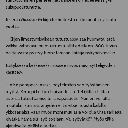
suhtautuminen perheen jättämiseen on edelleen hyvin
sukupuolittunutta.
Ibsenin
Nukkekodin
kirjoitushetkestä on kulunut jo yli sata
vuotta.
– Kirjan ilmestymisaikaan tutustuessa saa huomata, että
vaikka valtavasti on muuttunut, silti edelleen 1800-luvun
naiskuvasta pystyy tunnistamaan kaikuja nykypäivänäkin.
Esityksessä keskeiseksi nousee myös naisnäyttelijyyden
käsittely.
– Aihe pomppasi osaksi näytelmään sen työstämisen
myötä, Kemppi kertoo tilaisuudessa. Tekijöillä oli tilaa
itsensä toteuttamiselle ja vapaudelle. Nainen voi olla
muutakin kuin äiti, äitiyden ei tarvitse nousta kaikilla
ykkösasiaksi, vaan myös moni muu asia voi olla yhtä tärkeää,
eivätkä nämä silti syö toisiaan. Vai syövätkö? Myös tälle
ajatukselle pitäisi olla tilaa.