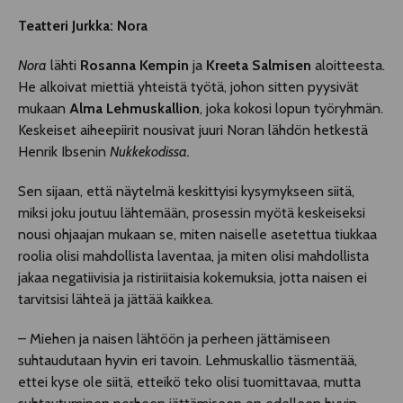
Teatteri Jurkka: Nora
Nora
lähti
Rosanna Kempin
ja
Kreeta Salmisen
aloitteesta.
He alkoivat miettiä yhteistä työtä, johon sitten pyysivät
mukaan
Alma Lehmuskallion
, joka kokosi lopun työryhmän.
Keskeiset aiheepiirit nousivat juuri Noran lähdön hetkestä
Henrik Ibsenin
Nukkekodissa.
Sen sijaan, että näytelmä keskittyisi kysymykseen siitä,
miksi joku joutuu lähtemään, prosessin myötä keskeiseksi
nousi ohjaajan mukaan se, miten naiselle asetettua tiukkaa
roolia olisi mahdollista laventaa, ja miten olisi mahdollista
jakaa negatiivisia ja ristiriitaisia kokemuksia, jotta naisen ei
tarvitsisi lähteä ja jättää kaikkea.
– Miehen ja naisen lähtöön ja perheen jättämiseen
suhtaudutaan hyvin eri tavoin. Lehmuskallio täsmentää,
ettei kyse ole siitä, etteikö teko olisi tuomittavaa, mutta