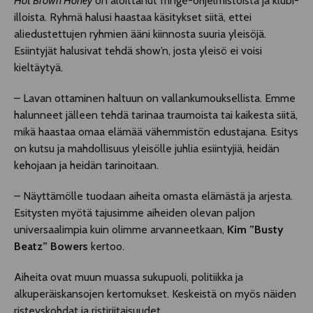
Hot Brown Honey
on aloittanut fringe-ohjelmistoista ja klubi-
illoista. Ryhmä halusi haastaa käsitykset siitä, ettei
aliedustettujen ryhmien ääni kiinnosta suuria yleisöjä.
Esiintyjät halusivat tehdä show’n, josta yleisö ei voisi
kieltäytyä.
– Lavan ottaminen haltuun on vallankumouksellista. Emme
halunneet jälleen tehdä tarinaa traumoista tai kaikesta siitä,
mikä haastaa omaa elämää vähemmistön edustajana. Esitys
on kutsu ja mahdollisuus yleisölle juhlia esiintyjiä, heidän
kehojaan ja heidän tarinoitaan.
– Näyttämölle tuodaan aiheita omasta elämästä ja arjesta.
Esitysten myötä tajusimme aiheiden olevan paljon
universaalimpia kuin olimme arvanneetkaan,
Kim ”Busty
Beatz” Bowers
kertoo.
Aiheita ovat muun muassa sukupuoli, politiikka ja
alkuperäiskansojen kertomukset. Keskeistä on myös näiden
risteyskohdat ja ristiriitaisuudet.