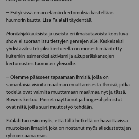
– Esityksissä oman elämän kertomuksia käsitellään
huumorin kautta,
Lisa Fa’alafi
täydentää.
Monilahjakkuuksista ja useista eri ilmaisutavoista koostuva
show ei suoraan istu tiettyjen genrejen alle. Keskeiseksi
yhdistäväksi tekijäksi kiertueella on monesti määritetty
kuitenkin esimerkiksi aktivismi ja alkuperäiskansojen
kertomusten tuominen yleisöille.
– Olemme päässeet tapaamaan ihmisiä, joilla on
samanlaisia visioita maailman muuttamisesta. Ihmisiä, jotka
todella ovat valmiita muuttamaan maailmaa nyt ja tässä,
Bowers kertoo. Pienet näyttämöt ja fringe-ohjelmistot
ovat niitä, joilla suuri muutostyö tehdään.
Fa’alafi tuo esiin myös, että tällä hetkellä on havaittavissa
muutoksen ilmapiiri, joka on nostanut myös aliedustettujen
ryhmien ääniä esiin.