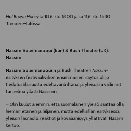
Hot Brown Honey
la 10.8. klo 18.00 ja su 11.8. klo 15.30
Tampere-talossa
Nassim Soleimanpour (Iran) & Bush Theatre (UK):
Nassim
Nassim Soleimanpourin
ja Bush Theatren
Nassim
-
esityksen festivaaliviikon ensimmäinen näytös oli jo
tiedotustilaisuutta edeltävänä iltana, ja yleisössä vallinnut
tunnelma yllätti Nassimin.
– Olin kuulut aiemmin, että suomalainen yleisö saattaa olla
hieman etäinen ja hiljainen, mutta edellisillan esityksessä
yleisön läsnäolo, reaktiot ja kovaäänisyys yllättivät, Nassim
kertoo.