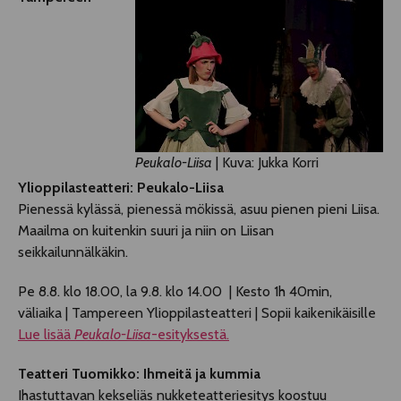
Peukalo-Liisa
| Kuva: Jukka Korri
Ylioppilasteatteri: Peukalo-Liisa
Pienessä kylässä, pienessä mökissä, asuu pienen pieni Liisa.
Maailma on kuitenkin suuri ja niin on Liisan
seikkailunnälkäkin.
Pe 8.8. klo 18.00, la 9.8. klo 14.00 | Kesto 1h 40min,
väliaika | Tampereen Ylioppilasteatteri | Sopii kaikenikäisille
Lue lisää
Peukalo-Liisa
-esityksestä.
Teatteri Tuomikko: Ihmeitä ja kummia
Ihastuttavan kekseliäs nukketeatteriesitys koostuu