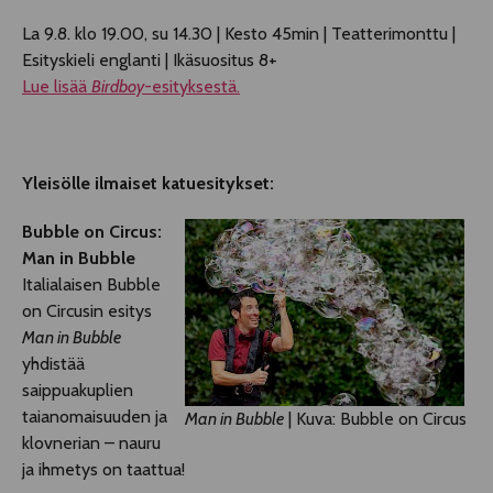
La 9.8. klo 19.00, su 14.30 | Kesto 45min | Teatterimonttu |
Esityskieli englanti | Ikäsuositus 8+
Lue lisää
Birdboy
-esityksestä.
Yleisölle ilmaiset katuesitykset:
Bubble on Circus:
Man in Bubble
Italialaisen Bubble
on Circusin esitys
Man in Bubble
yhdistää
saippuakuplien
taianomaisuuden ja
Man in Bubble
| Kuva: Bubble on Circus
klovnerian – nauru
ja ihmetys on taattua!