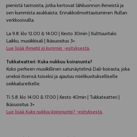
pienistä tarinoista, jotka kertovat lähiluonnon ihmeistä ja
sen kummista asukkaista. Ennakkoilmoittautuminen Rullan
verkkosivuilla.
La 9.8. klo 12.00 & 14.00 | Kesto 30min | Kulttuuritalo
Laikku, musiikkisali | Ikäsuositus 3+
Lue lisää
Ihmeitä ja kummia
-esityksestä.
Tukkateatteri: Kuka nukkuu koiranunta?
Koko perheen musiikillinen satunäytelmä Dali-koirasta, joka
uneksii itsensä toiseksi ja ajautuu mielikuvitukselliselle
seikkailuretkelle.
Ti 5.8. klo 14.00 & 17.00 | Kesto 40min | Tukkateatteri |
Ikäsuositus 3+
Lue lisää
Kuka nukkuu koiranunta?
-esityksestä.