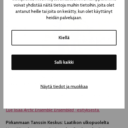
voivat yhdistää näitä tietoja muihin tietoihin, joita olet
antanut heille tai joita on kerätty, kun olet käyttänyt
heidän palvelujaan.
Arctic
Ensemble:
Ensembled
Kiellä
Teos on
yhteisöllinen
Laatikon ulkopuolelta
| Kuva: Liisa Mäkinen
Salli kaikki
nykysirkuskokemus, jossa yhdeksän akrobaattia ja
jazzrumpali muuttavat perinteisen sirkusteltan
nykysirkuksen leikkikentäksi.
Näytä tiedot ja muokkaa
Ti 5.8. klo 18.00, ke 6.8. klo 18.00, to 7.8. klo 18.00 | Kesto
2h, väliaika | Pyynikintori | Sopii kaikenikäisille
Lue lisää
Arctic Ensemble: Ensembled
-esityksestä.
Pirkanmaan Tanssin Keskus: Laatikon ulkopuolelta