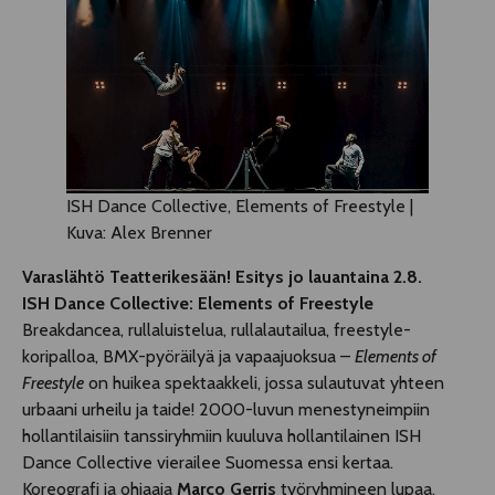
ISH Dance Collective, Elements of Freestyle |
Kuva: Alex Brenner
Varaslähtö Teatterikesään! Esitys jo lauantaina 2.8.
ISH Dance Collective: Elements of Freestyle
Breakdancea, rullaluistelua, rullalautailua, freestyle-
koripalloa, BMX-pyöräilyä ja vapaajuoksua –
Elements of
Freestyle
on huikea spektaakkeli, jossa sulautuvat yhteen
urbaani urheilu ja taide! 2000-luvun menestyneimpiin
hollantilaisiin tanssiryhmiin kuuluva hollantilainen ISH
Dance Collective vierailee Suomessa ensi kertaa.
Koreografi ja ohjaaja
Marco Gerris
työryhmineen lupaa,