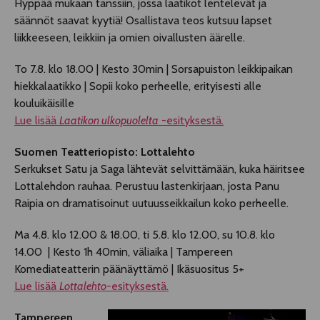
Hyppää mukaan tanssiin, jossa laatikot lentelevät ja
säännöt saavat kyytiä! Osallistava teos kutsuu lapset
liikkeeseen, leikkiin ja omien oivallusten äärelle.
To 7.8. klo 18.00 | Kesto 30min | Sorsapuiston leikkipaikan
hiekkalaatikko | Sopii koko perheelle, erityisesti alle
kouluikäisille
Lue lisää
Laatikon ulkopuolelta
-esityksestä.
Suomen Teatteriopisto: Lottalehto
Serkukset Satu ja Saga lähtevät selvittämään, kuka häiritsee
Lottalehdon rauhaa. Perustuu lastenkirjaan, josta Panu
Raipia on dramatisoinut uutuusseikkailun koko perheelle.
Ma 4.8. klo 12.00 & 18.00, ti 5.8. klo 12.00, su 10.8. klo
14.00 | Kesto 1h 40min, väliaika | Tampereen
Komediateatterin päänäyttämö | Ikäsuositus 5+
Lue lisää
Lottalehto
-esityksestä.
Tampereen