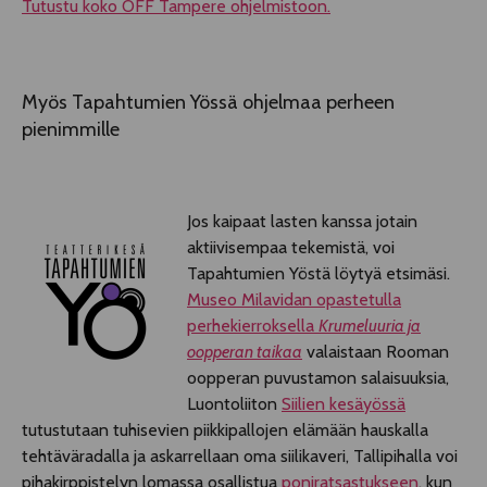
Tutustu koko OFF Tampere ohjelmistoon.
Myös Tapahtumien Yössä ohjelmaa perheen
pienimmille
Jos kaipaat lasten kanssa jotain
aktiivisempaa tekemistä, voi
Tapahtumien Yöstä löytyä etsimäsi.
Museo Milavidan opastetulla
perhekierroksella
Krumeluuria ja
oopperan taikaa
valaistaan Rooman
oopperan puvustamon salaisuuksia,
Luontoliiton
Siilien kesäyössä
tutustutaan tuhisevien piikkipallojen elämään hauskalla
tehtäväradalla ja askarrellaan oma siilikaveri, Tallipihalla voi
pihakirppistelyn lomassa osallistua
poniratsastukseen
, kun