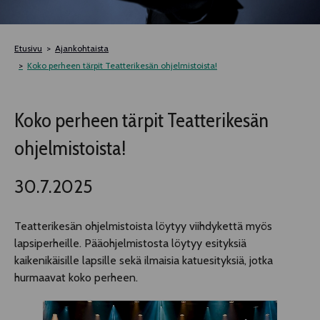
TELTTALAB
Etusivu
Ajankohtaista
OFF TAMPERE
Koko perheen tärpit Teatterikesän ohjelmistoista!
TAPAHTUMIEN YÖ
Koko perheen tärpit Teatterikesän
ohjelmistoista!
MUU OHJELMISTO
30.7.2025
Teatterikesän ohjelmistoista löytyy viihdykettä myös
lapsiperheille. Pääohjelmistosta löytyy esityksiä
kaikenikäisille lapsille sekä ilmaisia katuesityksiä, jotka
hurmaavat koko perheen.