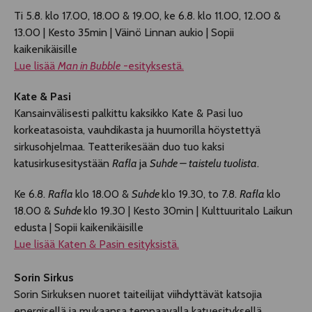
Ti 5.8. klo 17.00, 18.00 & 19.00, ke 6.8. klo 11.00, 12.00 &
13.00 | Kesto 35min | Väinö Linnan aukio | Sopii
kaikenikäisille
Lue lisää
Man in Bubble
-esityksestä.
Kate & Pasi
Kansainvälisesti palkittu kaksikko Kate & Pasi luo
korkeatasoista, vauhdikasta ja huumorilla höystettyä
sirkusohjelmaa. Teatterikesään duo tuo kaksi
katusirkusesitystään
Rafla
ja
Suhde – taistelu tuolista
.
Ke 6.8.
Rafla
klo 18.00 &
Suhde
klo 19.30, to 7.8.
Rafla
klo
18.00 &
Suhde
klo 19.30 | Kesto 30min | Kulttuuritalo Laikun
edusta | Sopii kaikenikäisille
Lue lisää Katen & Pasin esityksistä.
Sorin Sirkus
Sorin Sirkuksen nuoret taiteilijat viihdyttävät katsojia
energisellä ja mukaansa tempaavalla katuesityksellä