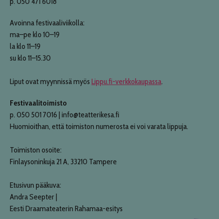
p. 050 471 6018
Avoinna festivaaliviikolla:
ma–pe klo 10–19
la klo 11–19
su klo 11–15.30
Liput ovat myynnissä myös
Lippu.fi-verkkokaupassa
.
Festivaalitoimisto
p. 050 501 7016 | info@teatterikesa.fi
Huomioithan, että toimiston numerosta ei voi varata lippuja.
Toimiston osoite:
Finlaysoninkuja 21 A, 33210 Tampere
Etusivun pääkuva:
Andra Seepter |
Eesti Draamateaterin Rahamaa-esitys