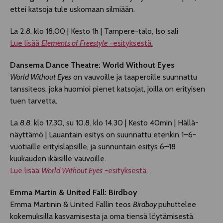
ettei katsoja tule uskomaan silmiään.
La 2.8. klo 18.00 | Kesto 1h | Tampere-talo, Iso sali
Lue lisää
Elements of Freestyle
-esityksestä.
Dansema Dance Theatre: World Without Eyes
World Without Eyes
on vauvoille ja taaperoille suunnattu
tanssiteos, joka huomioi pienet katsojat, joilla on erityisen
tuen tarvetta.
La 8.8. klo 17.30, su 10.8. klo 14.30 | Kesto 40min | Hällä-
näyttämö | Lauantain esitys on suunnattu etenkin 1–6-
vuotiaille erityislapsille, ja sunnuntain esitys 6–18
kuukauden ikäisille vauvoille.
Lue lisää
World Without Eyes
-esityksestä.
Emma Martin & United Fall: Birdboy
Emma Martinin & United Fallin teos
Birdboy
puhuttelee
kokemuksilla kasvamisesta ja oma tiensä löytämisestä.