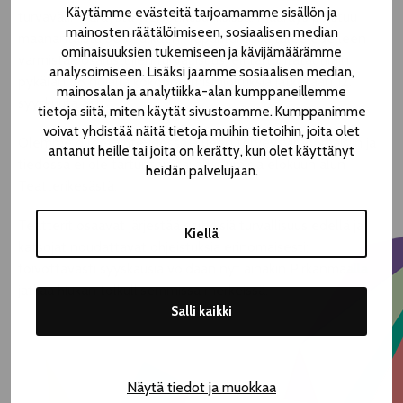
Käytämme evästeitä tarjoamamme sisällön ja
turvavälimääräystä yleisötilaisuuksissa. Määräys poistuu
mainosten räätälöimiseen, sosiaalisen median
maanantaista 30.8. alkaen. Tapahtumissa tulee edelleen
ominaisuuksien tukemiseen ja kävijämäärämme
varmistaa osallistujien turvallisuus, eli tartuntatautilain
analysoimiseen. Lisäksi jaamme sosiaalisen median,
pykälän 58 nojalla kokoontumisrajoituksia jatketaan 12.
mainosalan ja analytiikka-alan kumppaneillemme
syyskuuta asti.
tietoja siitä, miten käytät sivustoamme. Kumppanimme
voivat yhdistää näitä tietoja muihin tietoihin, joita olet
Olemme olleet yhteydessä alueen terveysviranomaisiin ja
antanut heille tai joita on kerätty, kun olet käyttänyt
tiedossa ei ole tartuntoja tai altistumisia elokuun alun
heidän palvelujaan.
Teatterikesästä.
Teatterit osaavat järjestää esityksiä turvallisuus edellä ja
Kiellä
katsojat noudattavat ohjeistuksia erinomaisesti;
toivottavasti syyskausia voidaan nyt ainakin Pirkanmaalla
jatkaa hiukan tolkullisemmissa merkeissä.
Salli kaikki
Näytä tiedot ja muokkaa