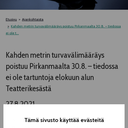
TELTTALAB
Etusivu
Ajankohtaista
OFF TAMPERE
Kahden metrin turvavälimääräys poistuu Pirkanmaalta 30.8. – tiedossa
ei ole t...
TAPAHTUMIEN YÖ
Kahden metrin turvavälimääräys
MUU OHJELMISTO
poistuu Pirkanmaalta 30.8. – tiedossa
ei ole tartuntoja elokuun alun
Teatterikesästä
27.8.2021
Tämä sivusto käyttää evästeitä
Länsi- ja Sisä-Suomen avi ei enää nykytilanteessa näe
tarvetta jatkaa Pirkanmaalla ns. kahden metrin