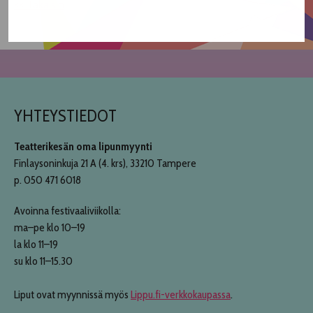
<< Takaisin
YHTEYSTIEDOT
Teatterikesän oma lipunmyynti
Finlaysoninkuja 21 A (4. krs), 33210 Tampere
p. 050 471 6018
Avoinna festivaaliviikolla:
ma–pe klo 10–19
la klo 11–19
su klo 11–15.30
Liput ovat myynnissä myös
Lippu.fi-verkkokaupassa
.