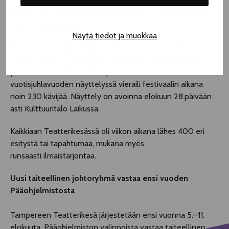
Torstain 9.8. Tapahtumien Yössä oli kaikkinensa 185
tapahtumaa, joista ilmaisia oli peräti 162. Tapahtumien Yön
arvioitu yleisömäärä on 25 371.
Näytä tiedot ja muokkaa
Festivaaliviikon aikana järjestettiin myös alan seminaareja,
kokoontumisia ja keskustelutilaisuuksia, joihin osallistui
yhteensä noin 875 osallistujaa. Teatterikesän 50-
vuotisjuhlavuoden näyttelyssä vieraili festivaalin aikana
noin 230 kävijää. Näyttely on avoinna elokuun 28.päivään
asti Kulttuuritalo Laikussa.
Kaikkiaan Teatterikesässä oli viikon aikana lähes 400 eri
esitystä tai tapahtumaa, mukana myös
runsaasti ilmaistarjontaa.
Uusi taiteellinen johtoryhmä vastaa ensi vuoden
Pääohjelmistosta
Tampereen Teatterikesä järjestetään ensi vuonna 5.–11.
elokuuta. Pääohjelmiston valinnoista vastaa taiteellinen