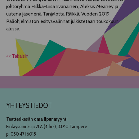
johtoryhmä Hilkka-Liisa Iivanainen, Aleksis Meaney ja
uutena jäsenenä Tanjalotta Räikkä. Vuoden 2019
Pääohjelmiston esitysvalinnat julkistetaan toukokuun
alussa.
<< Takaisin
YHTEYSTIEDOT
Teatterikesän oma lipunmyynti
Finlaysoninkuja 21 A (4. krs), 33210 Tampere
p. 050 471 6018