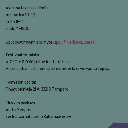
Avoinna festivaaliviikolla:
ma–pe klo 10–19
la klo 11–19
su klo 11–15.30
Liput ovat myynnissä myös
Lippu.fi-verkkokaupassa
.
Festivaalitoimisto
p. 050 501 7016 | info@teatterikesa.fi
Huomioithan, että toimiston numerosta ei voi varata lippuja.
Toimiston osoite:
Finlaysoninkuja 21 A, 33210 Tampere
Etusivun pääkuva:
Andra Seepter |
Eesti Draamateaterin Rahamaa-esitys