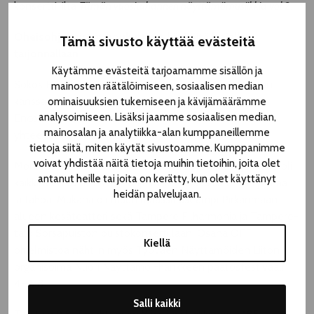
konsertti-ilta
Tämän vuosituhannen näyttämömusiikkia vol 2
.
Oheisohjelmistot houkuttivat kävijöitä laajalla
Tämä sivusto käyttää evästeitä
tarjonnallaan
Käytämme evästeitä tarjoamamme sisällön ja
Sokos Hotels Tampereen ja Pirkanmaan Osuuskaupan
mainosten räätälöimiseen, sosiaalisen median
kanssa yhteistyössä järjestettävän ravintolafestivaali
ominaisuuksien tukemiseen ja kävijämäärämme
analysoimiseen. Lisäksi jaamme sosiaalisen median,
Encorebaanan 11 ilmaisesitystä keräsivät ravintoloihin
mainosalan ja analytiikka-alan kumppaneillemme
yhteensä 1290 kävijää.
tietoja siitä, miten käytät sivustoamme. Kumppanimme
voivat yhdistää näitä tietoja muihin tietoihin, joita olet
Monipuolisen OFF Tampere -ohjelmiston katsojamäärä oli
antanut heille tai joita on kerätty, kun olet käyttänyt
kaikkineen 52 127. OFF-ohjelmistoon osallistui 45 ryhmää
heidän palvelujaan.
ja tahoa. Mukana oli muun muassa useampi Pirkanmaan
alueen kesäteatteri sekä Tampere Filharmonia ja Tampere-
talo Sorsapuiston puistokonsertillaan. Osana OFF-
Kiellä
ohjelmistoa nähtiin myös Työväen Näyttämöiden Liiton
organisoima Nuori Näyttämö -hankkeen päätösfestivaali
4.–5.8.
Salli kaikki