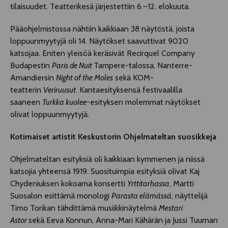
tilaisuudet. Teatterikesä järjestettiin 6.–12. elokuuta.
Pääohjelmistossa nähtiin kaikkiaan 38 näytöstä, joista
loppuunmyytyjä oli 14. Näytökset saavuttivat 9020
katsojaa. Eniten yleisöä keräsivät Recirquel Company
Budapestin
Paris de Nuit
Tampere-talossa, Nanterre-
Amandiersin
Night of the Moles
sekä KOM-
teatterin
Veriruusut
. Kantaesityksensä festivaalilla
saaneen
Turkka kuolee
-esityksen molemmat näytökset
olivat loppuunmyytyjä.
Kotimaiset artistit Keskustorin Ohjelmateltan suosikkeja
Ohjelmateltan esityksiä oli kaikkiaan kymmenen ja niissä
katsojia yhteensä 1919. Suosituimpia esityksiä olivat Kaj
Chydeniuksen kokoama konsertti
Yrttitarhassa
, Martti
Suosalon esittämä monologi
Parasta elämässä
, näyttelijä
Timo Torikan tähdittämä musiikkinäytelmä
Mestari
Astor
sekä Eeva Konnun, Anna-Mari Kähärän ja Jussi Tuurnan