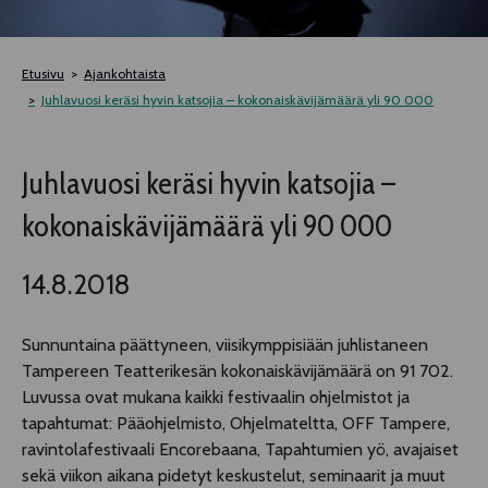
TELTTALAB
Etusivu
Ajankohtaista
OFF TAMPERE
Juhlavuosi keräsi hyvin katsojia – kokonaiskävijämäärä yli 90 000
TAPAHTUMIEN YÖ
Juhlavuosi keräsi hyvin katsojia –
kokonaiskävijämäärä yli 90 000
MUU OHJELMISTO
14.8.2018
Sunnuntaina päättyneen, viisikymppisiään juhlistaneen
Tampereen Teatterikesän kokonaiskävijämäärä on 91 702.
Luvussa ovat mukana kaikki festivaalin ohjelmistot ja
tapahtumat: Pääohjelmisto, Ohjelmateltta, OFF Tampere,
ravintolafestivaali Encorebaana, Tapahtumien yö, avajaiset
sekä viikon aikana pidetyt keskustelut, seminaarit ja muut