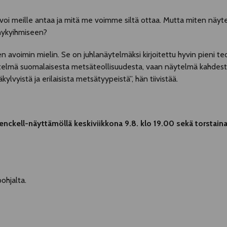
 meille antaa ja mitä me voimme siltä ottaa. Mutta miten näytelmä
 nykyihmiseen?
en avoimin mielin. Se on juhlanäytelmäksi kirjoitettu hyvin pieni 
näytelmä suomalaisesta metsäteollisuudesta, vaan näytelmä kahdes
ylvyistä ja erilaisista metsätyypeistä”, hän tiivistää.
ckell-näyttämöllä keskiviikkona 9.8. klo 19.00 sekä torstaina 
pohjalta.