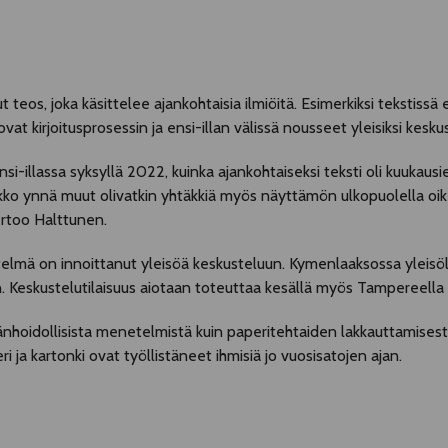
eos, joka käsittelee ajankohtaisia ilmiöitä. Esimerkiksi tekstissä e
at kirjoitusprosessin ja ensi-illan välissä nousseet yleisiksi kesku
nsi-illassa syksyllä 2022, kuinka ajankohtaiseksi teksti oli kuukau
lakko ynnä muut olivatkin yhtäkkiä myös näyttämön ulkopuolella oikei
kertoo Halttunen.
telmä on innoittanut yleisöä keskusteluun. Kymenlaaksossa yleisöl
n. Keskustelutilaisuus aiotaan toteuttaa kesällä myös Tampereella
hoidollisista menetelmistä kuin paperitehtaiden lakkauttamisestak
i ja kartonki ovat työllistäneet ihmisiä jo vuosisatojen ajan.