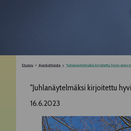
Etusivu
Ajankohtaista
"Juhlanäytelmäksi kirjoitettu hyvin pieni t
"Juhlanäytelmäksi kirjoitettu hyv
16.6.2023