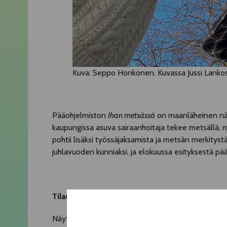
Kuva: Seppo Honkonen. Kuvassa Jussi Lankoski,
Pääohjelmiston
Ihan metsässä
on maanläheinen näyt
kaupungissa asuva sairaanhoitaja tekee metsällä, 
pohtii lisäksi työssäjaksamista ja metsän merkitys
juhlavuoden kunniaksi, ja elokuussa esityksestä 
Tilaustyö johdatti metsäteeman äärelle
Näytelmä sai kantaesityksensä viime syksynä Kouvo