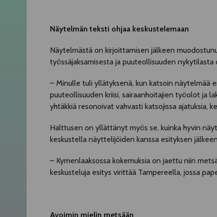
Näytelmän teksti ohjaa keskustelemaan
Näytelmästä on kirjoittamisen jälkeen muodostunut t
työssäjaksamisesta ja puuteollisuuden nykytilasta ov
– Minulle tuli yllätyksenä, kun katsoin näytelmää e
puuteollisuuden kriisi, sairaanhoitajien työolot ja 
yhtäkkiä resonoivat vahvasti katsojissa ajatuksia, 
Halttusen on yllättänyt myös se, kuinka hyvin näy
keskustella näyttelijöiden kanssa esityksen jälkee
– Kymenlaaksossa kokemuksia on jaettu niin metsän
keskusteluja esitys virittää Tampereella, jossa paper
Avoimin mielin metsään