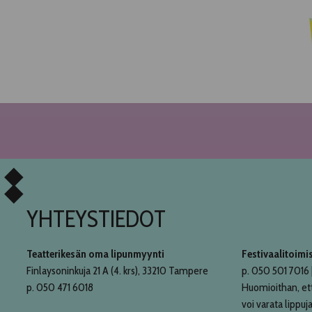
YHTEYSTIEDOT
Teatterikesän oma lipunmyynti
Festivaalitoimi
Finlaysoninkuja 21 A (4. krs), 33210 Tampere
p. 050 501 7016 |
p. 050 471 6018
Huomioithan, et
voi varata lippuja