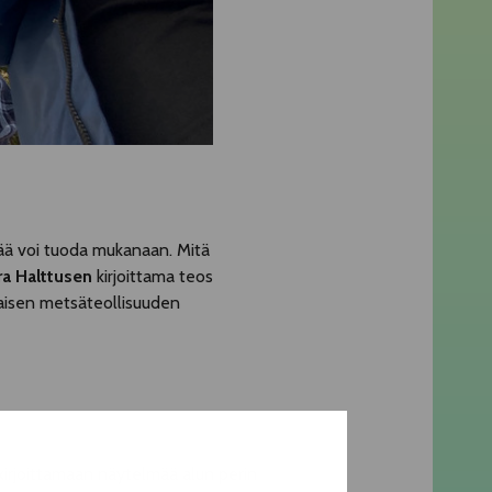
ää voi tuoda mukanaan. Mitä
ira Halttusen
kirjoittama teos
laisen metsäteollisuuden
kirjoittamaan näytelmää alun perin