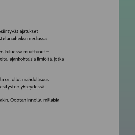
siintyvät ajatukset
stelunaiheiksi mediassa.
sien kuluessa muuttunut –
ta, ajankohtaisia ilmiöitä, jotka
lä on ollut mahdollisuus
 esitysten yhteydessä.
in. Odotan innolla, millaisia