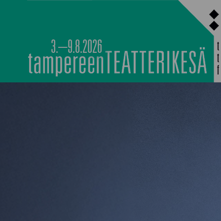
Siirry
sisältöön
3.–9.8.2026
PÄÄOHJELMISTO
TAPAHTUMIEN YÖ