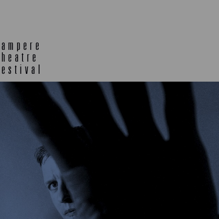
TELTTALAB
OFF TA
MUU OHJELMISTO