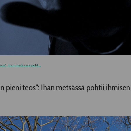
eos": Ihan metsässä poht...
in pieni teos": Ihan metsässä pohtii ihmis