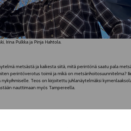
 Irina Pulkka ja Pinja Hahtola.
elmä metsästä ja kaikesta siitä, mitä perintönä saatu pala mets
miten perintöverotus toimii ja mikä on metsänhoitosuunnitelma?
I
tä nykyihmiselle. Teos on kirjoitettu juhlanäytelmäksi kymenlaakso
päästään nauttimaan myös Tampereella.
lan Teatterissa, jonne teos syntyi tilaustyönä. Halttunen päätyi 