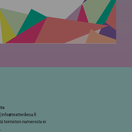
sto
 info@teatterikesa.fi
tä toimiston numerosta ei
.