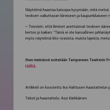
Näytelmä haastaa katsojaa kysymään, mitä metsä voi
teoksen vaikuttavan kiireiseen ja kaupunkilaiseen
– Toivoisin, että ihmiset asettuisivat teoksen ääre
kertoo jo kaiken: "Tämä ei ole kansallinen juhla
myös näytelmä liito-oravista, muista lajeista, metsäk
Ihan metsässä
esitetään Tampereen Teatterin Fren
täältä.
Artikkeli on koostettu Iira Halttusen haastattelun 
Teksti ja haastattelu: Assi Kärkkäinen