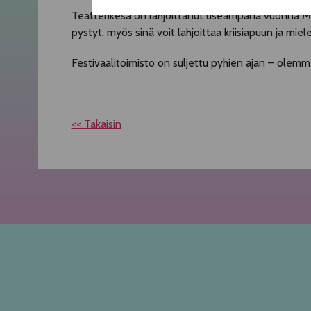
Teatterikesä on lahjoittanut useampana vuonna Mieli
pystyt, myös sinä voit lahjoittaa kriisiapuun ja mi
Festivaalitoimisto on suljettu pyhien ajan – olemme
<< Takaisin