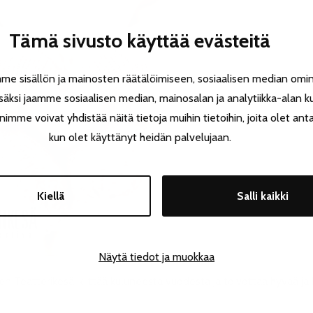
Tämä sivusto käyttää evästeitä
 sisällön ja mainosten räätälöimiseen, sosiaalisen median omin
äksi jaamme sosiaalisen median, mainosalan ja analytiikka-alan k
e voivat yhdistää näitä tietoja muihin tietoihin, joita olet antanu
kun olet käyttänyt heidän palvelujaan.
Kiellä
Salli kaikki
Näytä tiedot ja muokkaa
Teatterikesä, kiittää kuluneesta vuodesta ja toivottaa hyvää ja le