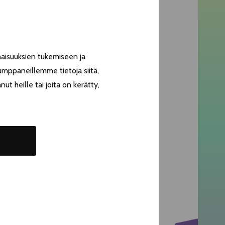
aisuuksien tukemiseen ja
umppaneillemme tietoja siitä,
t heille tai joita on kerätty,
vollista joulua sekä onnellista