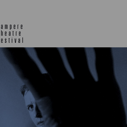
TELTTALAB
OFF TA
MUU OHJELMISTO