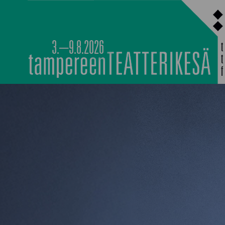
Siirry
sisältöön
3.–9.8.2026
PÄÄOHJELMISTO
TAPAHTUMIEN YÖ