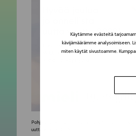
Käytämme evästeitä tarjoamamme
kävijämäärämme analysoimiseen. Lis
miten käytät sivustoamme. Kumppanimm
Pohjoismaiden suurin teatteritapahtuma, Tampereen 
uutta vuotta 2026!