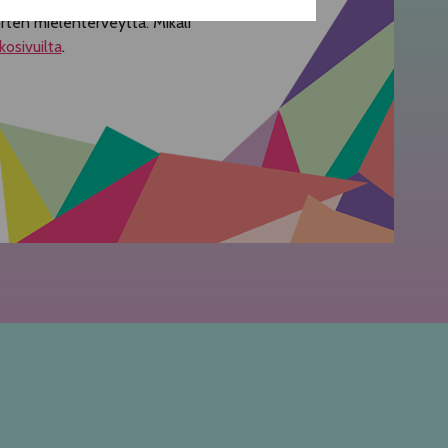
orten mielenterveyttä. Mikäli
kosivuilta
.