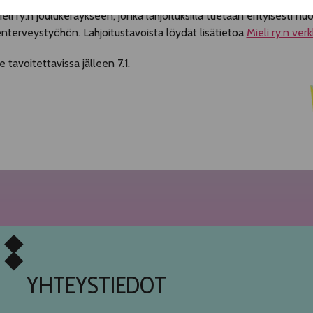
 ry:n joulukeräykseen, jonka lahjoituksilla tuetaan erityisesti nu
elenterveystyöhön. Lahjoitustavoista löydät lisätietoa
Mieli ry:n verk
 tavoitettavissa jälleen 7.1.
YHTEYSTIEDOT