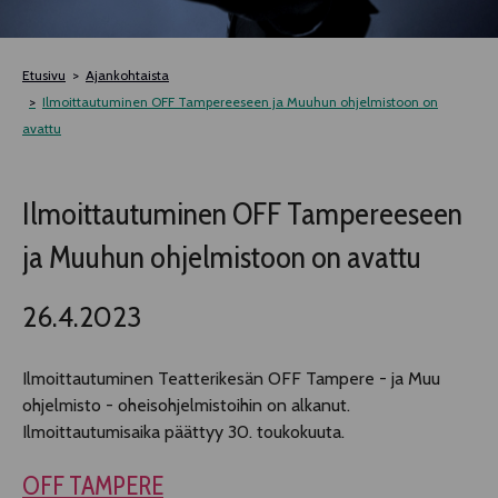
TELTTALAB
Etusivu
Ajankohtaista
OFF TAMPERE
Ilmoittautuminen OFF Tampereeseen ja Muuhun ohjelmistoon on
avattu
TAPAHTUMIEN YÖ
Ilmoittautuminen OFF Tampereeseen
MUU OHJELMISTO
ja Muuhun ohjelmistoon on avattu
26.4.2023
Ilmoittautuminen Teatterikesän OFF Tampere - ja Muu
ohjelmisto - oheisohjelmistoihin on alkanut.
Ilmoittautumisaika päättyy 30. toukokuuta.
OFF TAMPERE