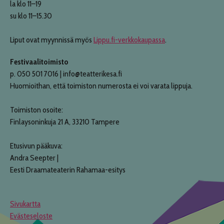
la klo 11–19
su klo 11–15.30
Liput ovat myynnissä myös
Lippu.fi-verkkokaupassa
.
Festivaalitoimisto
p. 050 501 7016 | info@teatterikesa.fi
Huomioithan, että toimiston numerosta ei voi varata lippuja.
Toimiston osoite:
Finlaysoninkuja 21 A, 33210 Tampere
Etusivun pääkuva:
Andra Seepter |
Eesti Draamateaterin Rahamaa-esitys
Sivukartta
Evästeseloste