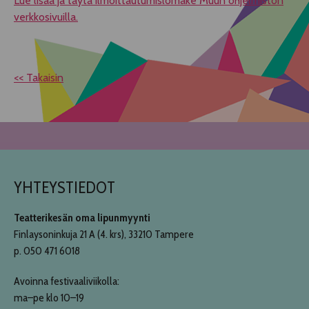
Lue lisää ja täytä ilmoittautumislomake Muun ohjelmiston
verkkosivuilla.
<< Takaisin
YHTEYSTIEDOT
Teatterikesän oma lipunmyynti
Finlaysoninkuja 21 A (4. krs), 33210 Tampere
p. 050 471 6018
Avoinna festivaaliviikolla:
ma–pe klo 10–19