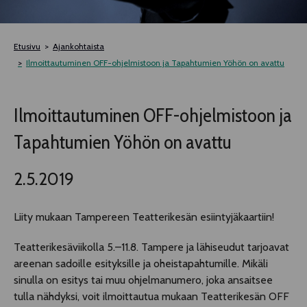
TELTTALAB
Etusivu
Ajankohtaista
OFF TAMPERE
Ilmoittautuminen OFF-ohjelmistoon ja Tapahtumien Yöhön on avattu
TAPAHTUMIEN YÖ
Ilmoittautuminen OFF-ohjelmistoon ja
Tapahtumien Yöhön on avattu
MUU OHJELMISTO
2.5.2019
Liity mukaan Tampereen Teatterikesän esiintyjäkaartiin!
Teatterikesäviikolla 5.–11.8. Tampere ja lähiseudut tarjoavat
areenan sadoille esityksille ja oheistapahtumille. Mikäli
sinulla on esitys tai muu ohjelmanumero, joka ansaitsee
tulla nähdyksi, voit ilmoittautua mukaan Teatterikesän OFF