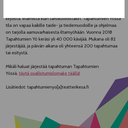
paikallista designia, maistellaan herkullisia ruokia ja
juomia sekä hurmaannutaan niin elokuvista, musiikista,
kirjoista, eläimistä kuin tähtikuvioistakin. Tapahtumien Yössä
tila on vapaa kaikille taide- ja tiedemuodoille ja ohjelmaa
on tarjolla aamuvarhaisesta iltamyöhään. Vuonna 2018
Tapahtumien Yö keräsi yli 40 000 kävijää. Mukana oli 82
järjestäjää, ja päivän aikana oli yhteensä 200 tapahtumaa
tai esitystä.
Mikäli haluat järjestää tapahtuman Tapahtumien
Yössä,
täytä osallistumislomake täällä!
Lisätiedot: tapahtumienyo[a]teatterikesa.fi