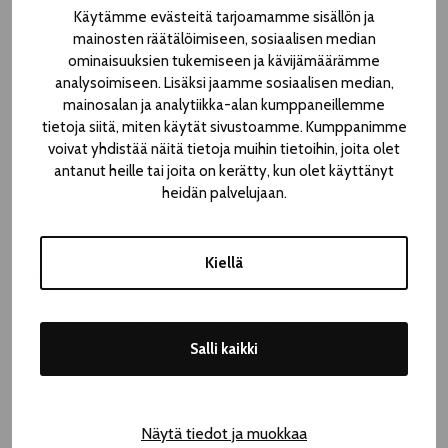
performanssi tai ennenäkemätön taidespektaakkeli, OFF-
Käytämme evästeitä tarjoamamme sisällön ja
ohjelmisto ottaa avosylin vastaan kaikki esiintyvät ryhmät
mainosten räätälöimiseen, sosiaalisen median
ja taiteilijat harrastelijoista ammattilaisiin!
ominaisuuksien tukemiseen ja kävijämäärämme
analysoimiseen. Lisäksi jaamme sosiaalisen median,
mainosalan ja analytiikka-alan kumppaneillemme
OFF:in ilmoittautumisaika on avoinna 2.–31.5. ja Early Bird -
tietoja siitä, miten käytät sivustoamme. Kumppanimme
etu on voimassa 10.5. mennessä ilmoittautuneille ryhmille.
voivat yhdistää näitä tietoja muihin tietoihin, joita olet
Lue lisää ja ilmoittaudu mukaan!
antanut heille tai joita on kerätty, kun olet käyttänyt
heidän palvelujaan.
Lisätiedot: off[a]teatterikesa.fi
Kiellä
Tapahtumien Yö
Legendaarinen Tapahtumien Yö virittää Tampereen
keskustan karnevalistisiin tunnelmiin festivaaliviikon
Salli kaikki
torstaina 8.8. Tapahtumien Yössä nautitaan kulttuurista
kaikilla aisteilla: kuunnellen, katsellen ja kokien.
Tapahtumien yössä keskustellaan, harrastetaan ja
Näytä tiedot ja muokkaa
retkeillään, kierretään museoita ja näyttelyitä, hypistellään