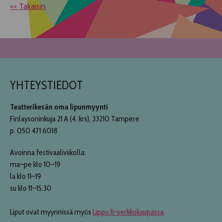
<< Takaisin
YHTEYSTIEDOT
Teatterikesän oma lipunmyynti
Finlaysoninkuja 21 A (4. krs), 33210 Tampere
p. 050 471 6018
Avoinna festivaaliviikolla:
ma–pe klo 10–19
la klo 11–19
su klo 11–15.30
Liput ovat myynnissä myös
Lippu.fi-verkkokaupassa
.