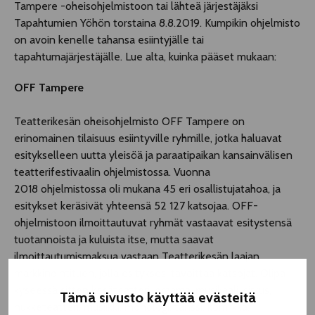
Tampere -oheisohjelmistoon tai lähteä järjestäjäksi
Tapahtumien Yöhön torstaina 8.8.2019. Kumpikin ohjelmisto
on avoin kenelle tahansa esiintyjälle tai
tapahtumajärjestäjälle. Lue alta, kuinka pääset mukaan:
OFF Tampere
Teatterikesän oheisohjelmisto OFF Tampere on
erinomainen tilaisuus esiintyville ryhmille, jotka haluavat
esitykselleen uutta yleisöä ja paraatipaikan kansainvälisen
teatterifestivaalin ohjelmistossa. Vuonna
2018 ohjelmistossa oli mukana 45 eri osallistujatahoa, ja
esitykset keräsivät yhteensä 52 127 katsojaa. OFF-
ohjelmistoon ilmoittautuvat ryhmät vastaavat esitystensä
tuotannoista ja kuluista itse, mutta saavat
ilmoittautumismaksua vastaan Teatterikesän laajan
markkinointituen, jolla esityksesi tavoittaa katsojat. Olipa
kyseessä sitten kesäteatteri, draama, musikaali, sirkus,
Tämä sivusto käyttää evästeitä
nukketeatteri, musiikki, monologi, tanssi, komiikka,