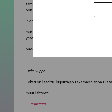
samalla tasolla esityksen henkilöiden kanssa. Näih
poistaa hahmoilta ihmisarvon ja tarkastella heitä e
”
Saalistajat
-esitys ei ylentämällä alista päähänpotk
Mustalla huumorilla kyllästetyssä esityksessä inhim
yhteiskunnan loputtoman tarpeen parantamisesta 
Saalistajat
Tampereen Työväen Teatterin Eino Sal
- Iida Uuppo
Teksti on laadittu kirjoittajan tekemän Sanna Hieta
Muut lähteet:
-
Saalistajat