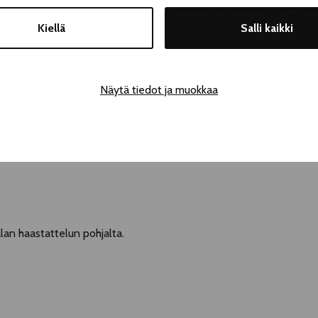
in tavoitteisiin esityksen luontodokumenttimainen lähestymistapa o
Kiellä
Salli kaikki
läiminä.
ittuja sankareitaan, vaan potkii heitä vielä vähän lisää.”
Näytä tiedot ja muokkaa
illistä tragediaa lähestytään sähellys- ja tilannekomiikan keinoin.
ja parantumisesta. Onko eheytyminen ylipäätään mahdollista?
melaisen näyttämöllä tiistaina 8.8. klo 19.00 ja keskiviikkona
lan haastattelun pohjalta.