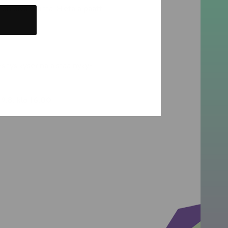
n oiva valinta. Hietala päätti
 Esitys kyseenalaistaa nyky-
 9.8. klo 16.00