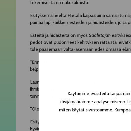
tekemisestä eri näkökulmista.
Esityksen aiheelta Hietala kaipaa aina samaistumispi
painaa läpi kaikkien esteiden ja hidasteiden, joita p
Esteitä ja hidasteita on myös
Saalistajat
-esityksess
pedot ovat pudonneet kehityksen rattaista, eivät
tule pääsemään valta-asemaan edes omassa elämäss
”Ennen kaikkea ongelmia aiheuttaa asenneilmaston
kelpoisuutensa. Suojelutoimia on karsittu ja tulevai
Lauman johdossa ja tarkastelun keskiössä on hirviö
ihmisluokittelut. Armi on ruma ja vanha rasisti, jok
Käytämme evästeitä tarjoamamme
tunnusmerkit täyttyvät. Kaikkien syntiensä johdos
kävijämäärämme analysoimiseen. Lis
”Olen kovasti pohtinut, voisiko tätä otusta aidosti 
miten käytät sivustoamme. Kumppanimm
Esityksen aiheeksi Hietala nostaa ihmisarvon: mitä 
hyvinvointiyhteiskunnan pimeällä puolella, mutta sa