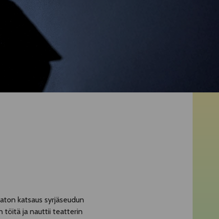
maton katsaus syrjäseudun
 töitä ja nauttii teatterin