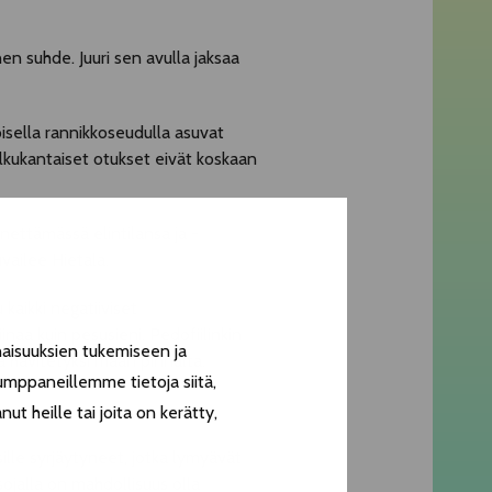
en suhde. Juuri sen avulla jaksaa
oisella rannikkoseudulla asuvat
kukantaiset otukset eivät koskaan
ettämässä elintilansa ja -
uvailee Hietala.
u kaikki negatiiviset
inaa kuin pesusieni. Pedofiilinkin
aisuuksien tukemiseen ja
a hävitetyksi maan pinnalta.
umppaneillemme tietoja siitä,
t heille tai joita on kerätty,
ille syrjäytyneet, jotka lymyävät
ojalla on mahdollisuus olla