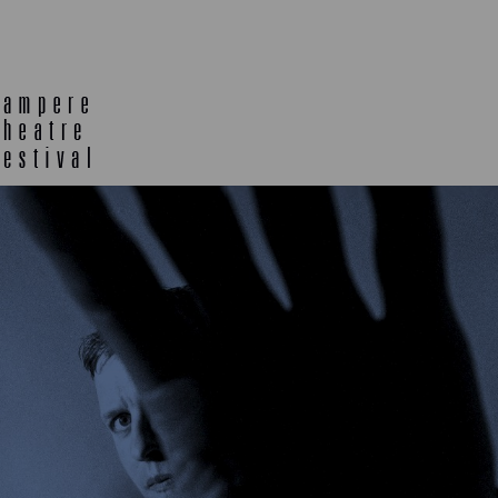
TELTTALAB
OFF TA
MUU OHJELMISTO