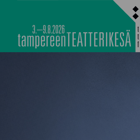
Siirry
sisältöön
3.–9.8.2026
PÄÄOHJELMISTO
TAPAHTUMIEN YÖ