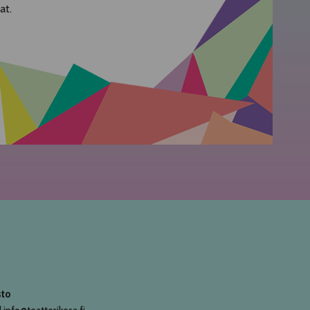
at.
sto