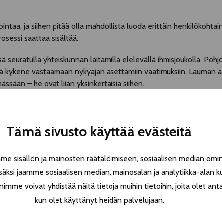
ntaa, ja siihen pitää olla mahdollista luoda erittäin henkilökohtain
rosessi saattaa sisältää.
ä seuratulla yhteiskunnan laitamilla elelevällä ihmisjoukolla. Pohj
kä kykene vastaamaan nykyajan asettamiin vaatimuksiin. Lauman al
ään – he ovat liian yksinkertaisia siihen.
muutos jonka vuoksi nämä impulsiiviset muinaisjäänteet ovat men
suus näyttää yhtä toivottomalta kuin jääkarhun tai vuorigorillan”, k
Tämä sivusto käyttää evästeitä
mäinen äiti, alfanaaras Armi (
Niklas Häggblom
), jossa ruumiillistu
a kaiken kukkuraksi heiluttelee nyrkkejään joka käänteessä ja imee vi
 sisällön ja mainosten räätälöimiseen, sosiaalisen median omin
ta Armi on mätänemässä elävältä, mutta eipä häntä niin vain saad
äksi jaamme sosiaalisen median, mainosalan ja analytiikka-alan k
rakastaa”, Hietala toteaa.
e voivat yhdistää näitä tietoja muihin tietoihin, joita olet antanu
kun olet käyttänyt heidän palvelujaan.
on riittävä ihmisyys ja kenellä on siihen varaa? Hän halusi tuoda es
malla välttää näiden säälimistä tai uhriksi leimaamista. Täten kats