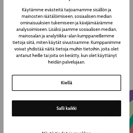
festivaalijohtaja
Peter Sellars
. Julistuksen on
Käytämme evästeitä tarjoamamme sisällön ja
suomentanut
Tomi Snellman
.
mainosten räätälöimiseen, sosiaalisen median
ominaisuuksien tukemiseen ja kävijämäärämme
Sellars kirjoittaa:
analysoimiseen. Lisäksi jaamme sosiaalisen median,
mainosalan ja analytiikka-alan kumppaneillemme
”Elämämme syvärakenteet repeilevät ja muuttuvat – mikä
tietoja siitä, miten käytät sivustoamme. Kumppanimme
on se kieli, millaisia ovat ne liikkeet ja kuvat, joilla voisimme
voivat yhdistää näitä tietoja muihin tietoihin, joita olet
ymmärtää tätä kaikkea? Miten voisimme ilmaista oman
antanut heille tai joita on kerätty, kun olet käyttänyt
elämämme sisältöjä juuri nyt – ei raportoimalla vaan
heidän palvelujaan.
kokemuksellisesti?
Teatteri on kokemuksen taidetta.”
Kiellä
Lue Maailman teatteripäivän julistus kokonaisuudessaan
täältä
.
Salli kaikki
In English:
the Message for World Theatre Day 2022