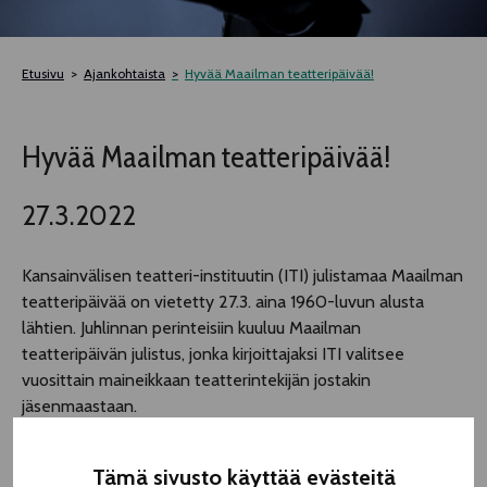
TELTTALAB
Etusivu
Ajankohtaista
Hyvää Maailman teatteripäivää!
OFF TAMPERE
Hyvää Maailman teatteripäivää!
TAPAHTUMIEN YÖ
27.3.2022
MUU OHJELMISTO
Kansainvälisen teatteri-instituutin (ITI) julistamaa Maailman
teatteripäivää on vietetty 27.3. aina 1960-luvun alusta
lähtien. Juhlinnan perinteisiin kuuluu Maailman
teatteripäivän julistus, jonka kirjoittajaksi ITI valitsee
vuosittain maineikkaan teatterintekijän jostakin
jäsenmaastaan.
Tämän vuoden julistustekstin on kirjoittanut
Tämä sivusto käyttää evästeitä
yhdysvaltalainen ooppera- ja teatteriohjaaja ja