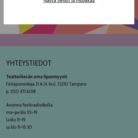
Näytä tiedot ja muokkaa
<< Takaisin
YHTEYSTIEDOT
Teatterikesän oma lipunmyynti
Finlaysoninkuja 21 A (4. krs), 33210 Tampere
p. 050 471 6018
Avoinna festivaaliviikolla:
ma–pe klo 10–19
la klo 11–19
su klo 11–15.30