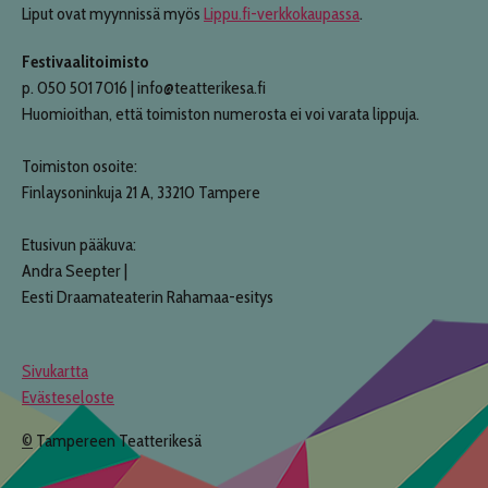
Liput ovat myynnissä myös
Lippu.fi-verkkokaupassa
.
Festivaalitoimisto
p. 050 501 7016 | info@teatterikesa.fi
Huomioithan, että toimiston numerosta ei voi varata lippuja.
Toimiston osoite:
Finlaysoninkuja 21 A, 33210 Tampere
Etusivun pääkuva:
Andra Seepter |
Eesti Draamateaterin Rahamaa-esitys
Sivukartta
Evästeseloste
©
Tampereen Teatterikesä