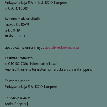
Finlaysoninkuja 21 A (4. krs), 33210 Tampere
p. 050 471 6018
Avoinna festivaaliviikolla:
ma–pe klo 10–19
la klo 11–19
su klo 11–15.30
Liput ovat myynnissä myös
Lippu.fi-verkkokaupassa
.
Festivaalitoimisto
p. 050 501 7016 | info@teatterikesa.fi
Huomioithan, että toimiston numerosta ei voi varata lippuja.
Toimiston osoite:
Finlaysoninkuja 21 A, 33210 Tampere
Etusivun pääkuva:
Andra Seepter |