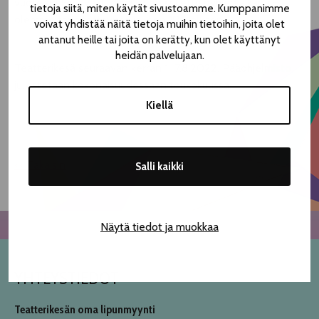
vuoteen! Festivaalitoimisto on suljettu pyhien aikana –
tietoja siitä, miten käytät sivustoamme. Kumppanimme
olemme tavoitettavissa jälleen 10.1. alkaen.
voivat yhdistää näitä tietoja muihin tietoihin, joita olet
antanut heille tai joita on kerätty, kun olet käyttänyt
heidän palvelujaan.
Teatterikesä seuraavan kerran 1–7.8.2022. Pääohjelmisto
julkistetaan kokonaisuudessaan toukokuussa.
Kiellä
<< Takaisin
Salli kaikki
Näytä tiedot ja muokkaa
YHTEYSTIEDOT
Teatterikesän oma lipunmyynti