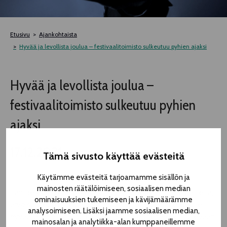
TELTTALAB
Etusivu
Ajankohtaista
OFF TAMPERE
Hyvää ja levollista joulua – festivaalitoimisto sulkeutuu pyhien ajaksi
TAPAHTUMIEN YÖ
Hyvää ja levollista joulua –
festivaalitoimisto sulkeutuu pyhien
MUU OHJELMISTO
ajaksi
17.12.2021
Tämä sivusto käyttää evästeitä
Käytämme evästeitä tarjoamamme sisällön ja
mainosten räätälöimiseen, sosiaalisen median
Tampereen Teatterikesä kiittää kuluneesta vuodesta teitä,
ominaisuuksien tukemiseen ja kävijämäärämme
arvoisat teatterifestivaalin ystävät. Toivotamme kaikille
analysoimiseen. Lisäksi jaamme sosiaalisen median,
hyvää ja levollista joulua sekä paljon onnen hetkiä tulevaan
mainosalan ja analytiikka-alan kumppaneillemme