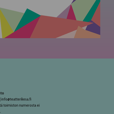
sto
 info@teatterikesa.fi
tä toimiston numerosta ei
.