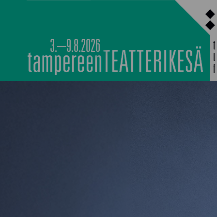
Siirry
sisältöön
3.–9.8.2026
PÄÄOHJELMISTO
TAPAHTUMIEN YÖ