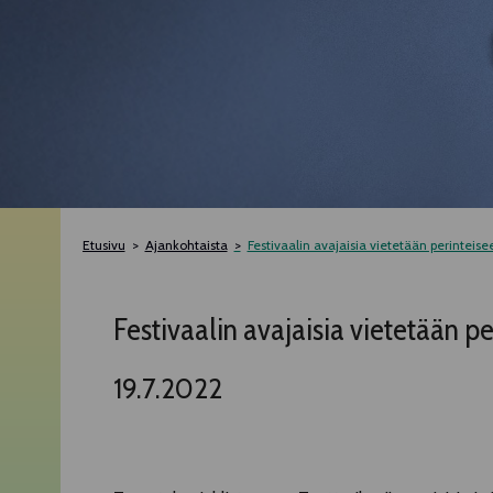
Etusivu
Ajankohtaista
Festivaalin avajaisia vietetään perinteisee
Festivaalin avajaisia vietetään per
19.7.2022