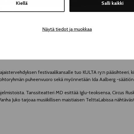
Kiellä
Salli kaikki
Näytä tiedot ja muokkaa
ajaistervehdyksen festivaalikansalle tuo KULTA ry:n pääsihteeri, kirj
 johtoryhmän puheenvuoro sekä myönnetään Ida Aalberg -säätiön n
elmistoista. Tanssiteatteri MD esittää Iglu-teoksensa, Circus Rusk
Vanha Juko tarjoaa musiikillisen maistiaisen TelttaLabissa nähtäväst