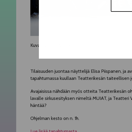
Kuva: Carolin Büttner
Tilaisuuden juontaa näyttelijä Elisa Piispanen, ja av
tapahtumassa kuullaan Teatterikesän taiteellisen
Avajaisissa nähdään myös otteita Teatterikesän ohj
lavalle sirkusesityksen nimeltä MUIAT, ja Teatteri 
häntää?
Ohjelman kesto on n. 1h.
Lue lisää tapahtumasta.