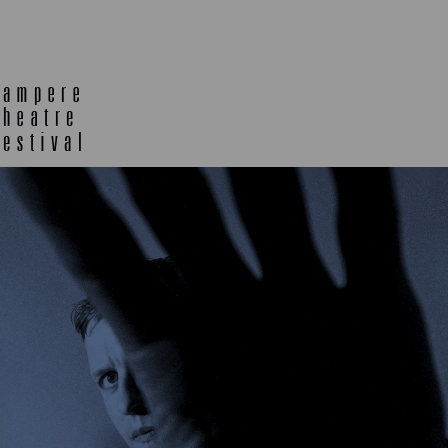
TELTTALAB
OFF TA
MUU OHJELMISTO