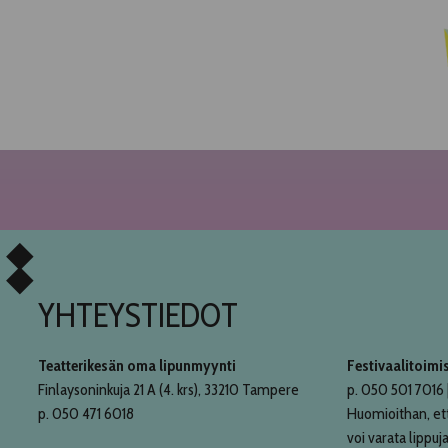
YHTEYSTIEDOT
Teatterikesän oma lipunmyynti
Festivaalitoimi
Finlaysoninkuja 21 A (4. krs), 33210 Tampere
p. 050 501 7016 |
p. 050 471 6018
Huomioithan, et
voi varata lippuja