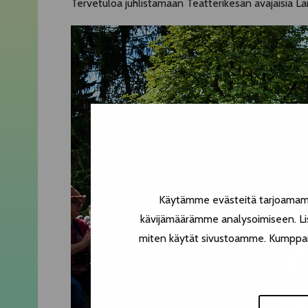
Tervetuloa juhlistamaan Teatterikesän avajaisia Lai
Käytämme evästeitä tarjoamamme
kävijämäärämme analysoimiseen. Lis
miten käytät sivustoamme. Kumppanimm