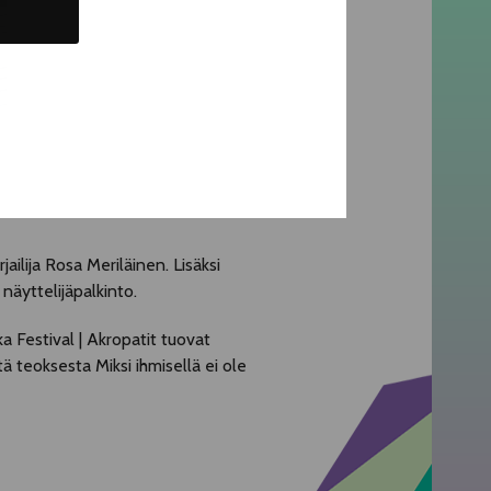
ailija Rosa Meriläinen. Lisäksi
äyttelijäpalkinto.
a Festival | Akropatit tuovat
ä teoksesta Miksi ihmisellä ei ole