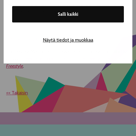
der Bie, Arnold Put, Pim Wouters, Denden Karadeniz,
Dietrich Pott, Liziano Ostiana
Salli kaikki
Lue lisää esityksestä.
Näytä tiedot ja muokkaa
Lue ohjaaja Marco Gerrisin haastattelun pohjalta kirjoitettu
artikkeli:
Liikkeen karkkikaupassa – Rajoja rikkova Elements of
Freestyle
.
<< Takaisin