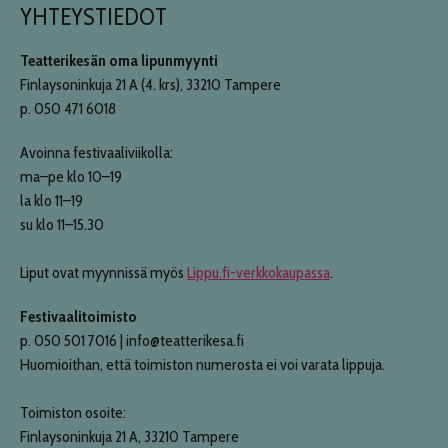
YHTEYSTIEDOT
Teatterikesän oma lipunmyynti
Finlaysoninkuja 21 A (4. krs), 33210 Tampere
p. 050 471 6018
Avoinna festivaaliviikolla:
ma–pe klo 10–19
la klo 11–19
su klo 11–15.30
Liput ovat myynnissä myös
Lippu.fi-verkkokaupassa
.
Festivaalitoimisto
p. 050 501 7016 | info@teatterikesa.fi
Huomioithan, että toimiston numerosta ei voi varata lippuja.
Toimiston osoite:
Finlaysoninkuja 21 A, 33210 Tampere