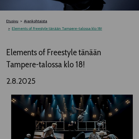
TELTTALAB
Etusivu
Ajankohtaista
OFF TAMPERE
Elements of Freestyle tänään Tampere-talossa klo 18!
TAPAHTUMIEN YÖ
Elements of Freestyle tänään
Tampere-talossa klo 18!
MUU OHJELMISTO
2.8.2025