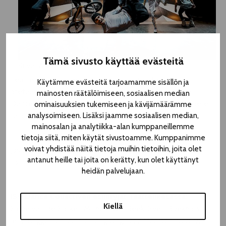
Tämä sivusto käyttää evästeitä
Kuva: Alex Brenner
Teatterikesää vietetään ensi viikolla, mutta festivaaliin
Käytämme evästeitä tarjoamamme sisällön ja
otetaan varaslähtö jo tänään lauantaina 2.8., kun ISH
mainosten räätälöimiseen, sosiaalisen median
Dance Collectiven
Elements of Freestyle
nähdään Tampere-
ominaisuuksien tukemiseen ja kävijämäärämme
analysoimiseen. Lisäksi jaamme sosiaalisen median,
talon Isossa salissa klo 18.00!
mainosalan ja analytiikka-alan kumppaneillemme
tietoja siitä, miten käytät sivustoamme. Kumppanimme
voivat yhdistää näitä tietoja muihin tietoihin, joita olet
Jos liput ovat vielä hankkimatta, Tampere-talon
antanut heille tai joita on kerätty, kun olet käyttänyt
lipunmyynti palvelee esityksen alkuun saakka.
heidän palvelujaan.
ISH Dance Collectiven esiintyjät Teatterikesässä:
Kiellä
Siebe van de Spijker, Michael van Beek, Sven Boekhorst,
Jelle Briggeman, Annie Tangberg, Dez Maarsen, Vera van