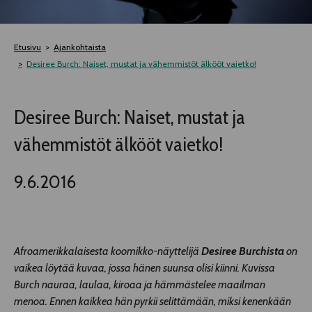
TELTTALAB
Etusivu
Ajankohtaista
OFF TAMPERE
Desiree Burch: Naiset, mustat ja vähemmistöt älkööt vaietko!
TAPAHTUMIEN YÖ
Desiree Burch: Naiset, mustat ja
vähemmistöt älkööt vaietko!
MUU OHJELMISTO
9.6.2016
Afroamerikkalaisesta koomikko-näyttelijä
Desiree Burchista
on
vaikea löytää kuvaa, jossa hänen suunsa olisi kiinni. Kuvissa
Burch nauraa, laulaa, kiroaa ja hämmästelee maailman
menoa. Ennen kaikkea hän pyrkii selittämään, miksi kenenkään