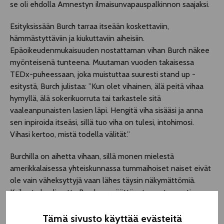
se oli ehdolla Amnestyn ilmaisunvapauspalkinnon saajaksi.
Esityksissään Burch tarraa itseään koskettaviin,
hämmästyttäviin ja kiukuttaviin aiheisiin.
Epäoikeudenmukaisuuden nostattaman vihan Burch näkee
myönteisenä tunteena. Muutaman vuoden takaisessa
TEDx-puheessaan, joka muistuttaa suuresti stand up -
esitystä, Burch julistaa: ”Kun olet vihainen, älä peitä vihaa
hymyllä, älä sokerikuorruta tai tarkastele sitä
vaaleanpunaisten lasien läpi. Hengitä viha sisääsi ja anna
sen inpiroida itseäsi, sillä tuo viha on tulesi, intohimosi.
Vihasi kertoo, mistä todella välität.”
Burchilla on aihetta vihaan, sillä monen mielestä
amerikkalaisessa yhteiskunnassa tummaihoiset naiset eivät
ole vain väheksyttyjä vaan lähes täysin näkymättömiä.
Kaikesta huolimatta Burch on päättänyt nousta mustien
naisten taustakuorosta lavojen pääesiintyjäksi, ja hän
loistaa tilanne- ja stand up -komiikan miehisessä
Tämä sivusto käyttää evästeitä