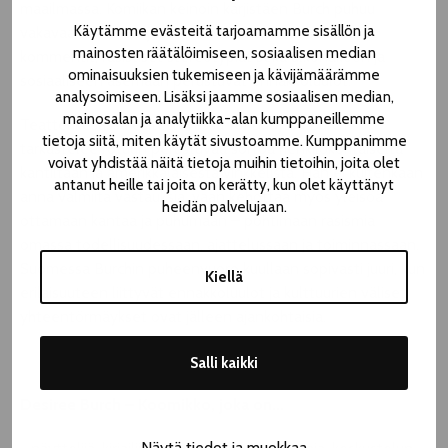
maailmassa. Komiikan keinoin kärjistäen Burch puhuu
Käytämme evästeitä tarjoamamme sisällön ja
vakavaa asiaa. Esitysten vakioaiheita ovat seksistiset
mainosten räätälöimiseen, sosiaalisen median
kommentit, rasistiset stereotypiat sekä ulkonäköön ja
ominaisuuksien tukemiseen ja kävijämäärämme
sosiaaliseen asemaan perustuvat ennakkoluulot.
analysoimiseen. Lisäksi jaamme sosiaalisen median,
mainosalan ja analytiikka-alan kumppaneillemme
Teatterikesässä esitettävässä
Tar Babyssa
Burch
tietoja siitä, miten käytät sivustoamme. Kumppanimme
tarkastelee rotuun perustuvaa sortoa henkilökohtaiselta
voivat yhdistää näitä tietoja muihin tietoihin, joita olet
kantiltaan ja amerikkalaisesta vinkkelistä. Hän ei kuitenkaan
antanut heille tai joita on kerätty, kun olet käyttänyt
anna valmiita vastauksia, vaan kehottaa myös yleisöä
heidän palvelujaan.
ottamaan kantaa ja puhumaan – pohtimaan rasismia
omassa todellisuudessaan, ajattelussaan ja toiminnassaan.
Suomessa Burchin puheenvuoro kuullaan sopivasti juuri, kun
Kiellä
erilaisuuteen liittyvät ennakkoluulot ja kulttuurien väliset
yhteentörmäykset ovat jälleen ajankohtaisia.
Salli kaikki
Desiree Burch – Koomikko, joka on...
Näytä tiedot ja muokkaa