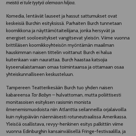
meistä ei tule tyytyä olemaan hiljaa.
Komedia, lentävät lauseet ja hassut sattumukset ovat
keskeisiä Burchin esityksissä. Parhaiten Burch tunnetaan
koomikkona ja näyttämötaiteilijana, jonka hersyvät ja
energiset sooloesitykset vangitsevat yleisön. Viime vuonna
brittiläisen koomikkoyhteisön myöntämän maailman
hauskimman naisen tittelin voittanut Burch ei halua
kuitenkaan vain naurattaa. Burch haastaa katsojia
kyseenalaistamaan omaa toimintaansa ja ottamaan osaa
yhteiskunnalliseen keskusteluun.
Tampereen Teatterikesään Burch tuo yhden naisen
kabareensa
Tar Baby
n
– hulvattoman, mutta poliittisesti
monitasoisen esityksen rasismin monista
ilmenemismuodoista niin Atlanttia seilanneilla orjalaivoilla
kuin nykypäivän näennäisesti rotuneutraalissa Amerikassa.
Yleisöä osallistava, revyy-henkinen esitys palkittiin viime
vuonna Edinburghin kansainvälisellä Fringe-festivaalilla, ja