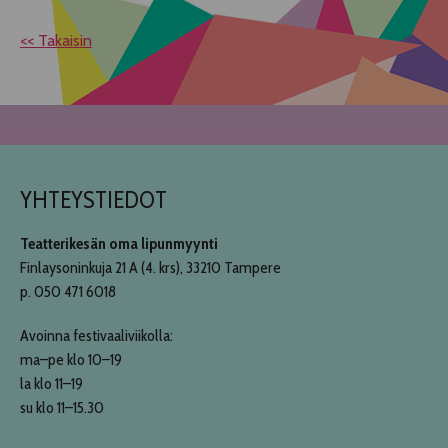
<< Takaisin
YHTEYSTIEDOT
Teatterikesän oma lipunmyynti
Finlaysoninkuja 21 A (4. krs), 33210 Tampere
p. 050 471 6018
Avoinna festivaaliviikolla:
ma–pe klo 10–19
la klo 11–19
su klo 11–15.30