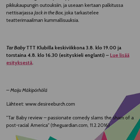
pikkukaupungin outouksiin, ja useaan kertaan palkitussa
nettisarjassa
Jack in the Box,
joka tarkastelee
teatterimaailman kummallisuuksia.
Tar Baby
TTT Klubilla keskiviikkona 3.8. klo 19.00 ja
torstaina 4.8. klo 16.30 (esityskieli englanti) –
Lue lisää
esityksestä
.
– Maiju Mäkipörhölä
Lähteet: www.desireeburch.com
"Tar Baby review – passionate comedy slams the sham of a
post-racial America" (theguardian.com, 11.2.2016)