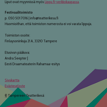
Liput ovat myynnissä myös
Lippu.fi-verkkokaupassa
.
Festivaalitoimisto
p. 050 501 7016 | info@teatterikesa.fi
Huomioithan, että toimiston numerosta ei voi varata lippuja.
Toimiston osoite:
Finlaysoninkuja 21 A, 33210 Tampere
Etusivun pääkuva:
Andra Seepter |
Eesti Draamateaterin Rahamaa-esitys
Sivukartta
Evästeseloste
©
Tampereen Teatterikesä