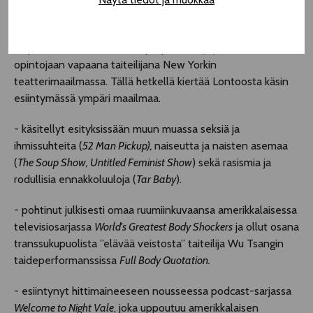
- näyttelijä, kirjailija, tarinankertoja, kouluttaja, keskustelun
avaaja, poliittinen puhuja ja feministi.
- opiskellut teatteria Yalen yliopistossa ja jatkanut
opintojaan vapaana taiteilijana New Yorkin
teatterimaailmassa. Tällä hetkellä kiertää Lontoosta käsin
esiintymässä ympäri maailmaa.
- käsitellyt esityksissään muun muassa seksiä ja
ihmissuhteita (
52 Man Pickup
),
naiseutta ja naisten asemaa
(
The Soup Show,
Untitled Feminist Show
) sekä rasismia ja
rodullisia ennakkoluuloja (
Tar Baby
).
- pohtinut julkisesti omaa ruumiinkuvaansa amerikkalaisessa
televisiosarjassa
World's Greatest Body Shockers
ja ollut osana
transsukupuolista ”elävää veistosta” taiteilija Wu Tsangin
taideperformanssissa
Full Body Quotation.
- esiintynyt hittimaineeseen nousseessa podcast-sarjassa
Welcome to Night Vale
, joka uppoutuu amerikkalaisen