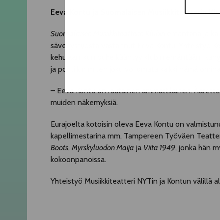
Eeva Kontu ja Suomalaisen Musiikkiteatterin Klu
Suomalaisen Musiikkiteatterin Klubin
emäntänä ja kap
sävellystyöstä vastannut Eeva Kontu. Yhteistyö Ko
kehujaan, kun puhe kääntyy klubin emäntään. Kanga
ja pohtiikin miten joku voi omata kaikki nämä omina
– Eeva Kontu on rautainen ammattilainen. Äärettöm
muiden näkemyksiä.
Eurajoelta kotoisin oleva Eeva Kontu on valmistunu
kapellimestarina mm. Tampereen Työväen Teatteris
Boots
,
Myrskyluodon Maija
ja
Viita 1949
, jonka hän 
kokoonpanoissa.
Yhteistyö Musiikkiteatteri NYTin ja Kontun välillä a