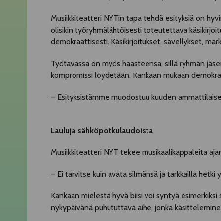
Musiikkiteatteri NYTin tapa tehdä esityksiä on hyv
olisikin työryhmälähtöisesti toteutettava käsikirjoi
demokraattisesti. Käsikirjoitukset, sävellykset, ma
Työtavassa on myös haasteensa, sillä ryhmän jäsenet
kompromissi löydetään. Kankaan mukaan demokraat
– Esityksistämme muodostuu kuuden ammattilaisen nä
Lauluja sähköpotkulaudoista
Musiikkiteatteri NYT tekee musikaalikappaleita ajank
– Ei tarvitse kuin avata silmänsä ja tarkkailla hetki
Kankaan mielestä hyvä biisi voi syntyä esimerkiksi 
nykypäivänä puhututtava aihe, jonka käsittelemine