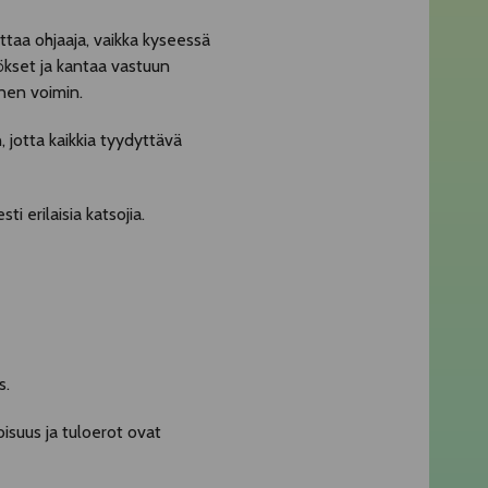
ttaa ohjaaja, vaikka kyseessä
tökset ja kantaa vastuun
enen voimin.
 jotta kaikkia tyydyttävä
 erilaisia katsojia.
s.
isuus ja tuloerot ovat