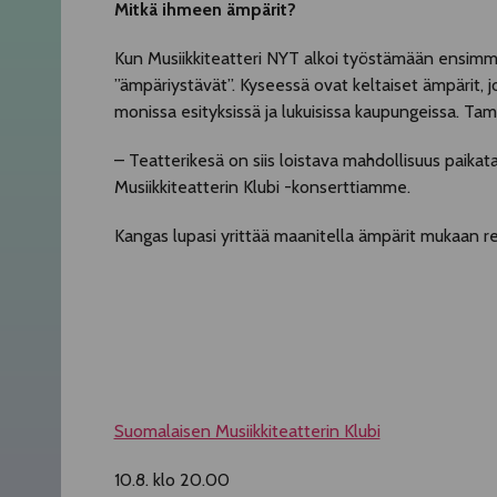
Mitkä ihmeen ämpärit?
Kun Musiikkiteatteri NYT alkoi työstämään ensimm
”ämpäriystävät”. Kyseessä ovat keltaiset ämpärit,
monissa esityksissä ja lukuisissa kaupungeissa. Tam
– Teatterikesä on siis loistava mahdollisuus paik
Musiikkiteatterin Klubi -konserttiamme.
Kangas lupasi yrittää maanitella ämpärit mukaan re
Suomalaisen Musiikkiteatterin Klubi
10.8. klo 20.00