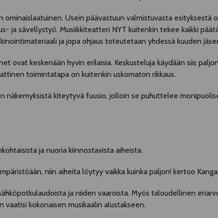
in ominaislaatuinen. Usein päävastuun valmistuvasta esityksestä o
tus- ja sävellystyö. Musiikkiteatteri NYT kuitenkin tekee kaikki pää
rkkinointimateriaali ja jopa ohjaus toteutetaan yhdessä kuuden jäs
 ovat keskenään hyvin erilaisia. Keskusteluja käydään siis paljon,
tinen toimintatapa on kuitenkin uskomaton rikkaus.
kemyksistä kiteytyvä fuusio, jolloin se puhuttelee monipuolisesti
ohtaisista ja nuoria kiinnostavista aiheista.
 ympäristöään, niin aiheita löytyy vaikka kuinka paljon! kertoo Kanga
sähköpotkulaudoista ja niiden vaaroista. Myös taloudellinen eriarvo
n vaatisi kokonaisen musikaalin alustakseen.