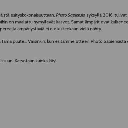
äistä esityskokonaisuuttaan,
Photo Sapiensia
syksyllä 2016, tuliva
 joihin on maalattu hymyilevät kasvot. Samat ämpärit ovat kulkene
pereella ämpäriystäviä ei ole kuitenkaan vielä nähty.
ata tämä puute... Varsinkin, kun esitämme otteen Photo Sapiensist
issuun. Katsotaan kuinka käy!