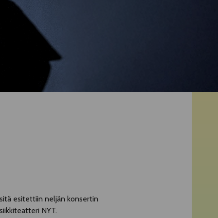
itä esitettiin neljän konsertin
iikkiteatteri NYT.