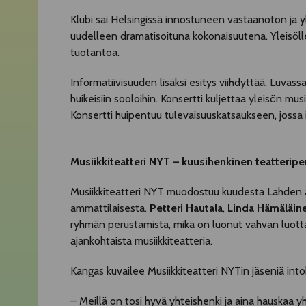
Klubi sai Helsingissä innostuneen vastaanoton ja yl
uudelleen dramatisoituna kokonaisuutena. Yleisölle 
tuotantoa.
Informatiivisuuden lisäksi esitys viihdyttää. Luvass
huikeisiin sooloihin. Konsertti kuljettaa yleisön mus
Konsertti huipentuu tulevaisuuskatsaukseen, jossa i
Musiikkiteatteri NYT – kuusihenkinen teatteripe
Musiikkiteatteri NYT muodostuu kuudesta Lahden a
ammattilaisesta.
Petteri Hautala
,
Linda Hämäläin
ryhmän perustamista, mikä on luonut vahvan luott
ajankohtaista musiikkiteatteria.
Kangas kuvailee Musiikkiteatteri NYTin jäseniä intoh
– Meillä on tosi hyvä yhteishenki ja aina hauskaa