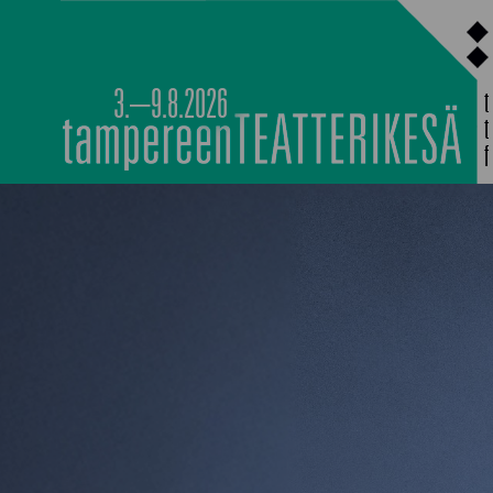
Siirry
sisältöön
3.–9.8.2026
PÄÄOHJELMISTO
TAPAHTUMIEN YÖ