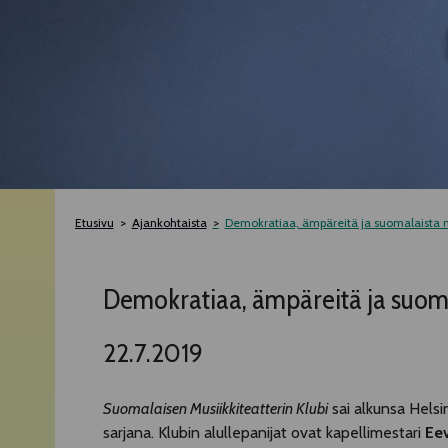
Etusivu
Ajankohtaista
Demokratiaa, ämpäreitä ja suomalaista m
Demokratiaa, ämpäreitä ja suoma
22.7.2019
Suomalaisen Musiikkiteatterin Klubi
sai alkunsa Helsin
sarjana. Klubin alullepanijat ovat kapellimestari
Ee