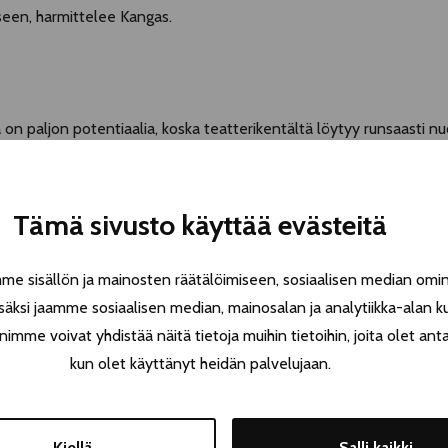
iseen, harmittelee Kangas.
paljon potentiaalia, koska teatterikentältä löytyy runsaasti nuoria 
yksen avainroolissa on koulutus. Musiikkiteatteri on niin monimuo
Tämä sivusto käyttää evästeitä
 perehtymistä. Koulutuslinjat tuovat myös ihmiset yhteen vaihtama
ikkiteatterin koulutusohjelma löytyy Tampereen ammattikorkeako
 sisällön ja mainosten räätälöimiseen, sosiaalisen median omin
eissa olevan tietynlaista jäykkyyttä, mitä tulee uusien avauksien
äksi jaamme sosiaalisen median, mainosalan ja analytiikka-alan k
imivat yleensä kassamagneetteina ja niille asetetaan suuret taloud
e voivat yhdistää näitä tietoja muihin tietoihin, joita olet antanu
i suhteellisen tuntemattomia nimiä niitä tekemään. Kangas toivookin,
kun olet käyttänyt heidän palvelujaan.
vielä kehitettävää! summaa Kangas ajatuksiaan suomalaisesta musiik
Kiellä
Salli kaikki