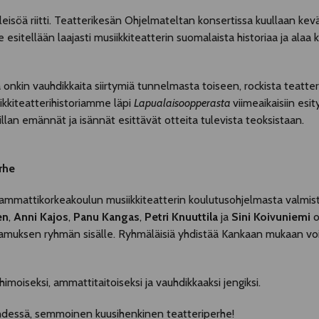
eisöä riitti. Teatterikesän Ohjelmateltan konsertissa kuullaan kevä
esitellään laajasti musiikkiteatterin suomalaista historiaa ja alaa 
a onkin vauhdikkaita siirtymiä tunnelmasta toiseen, rockista teatter
iikkiteatterihistoriamme läpi
Lapualaisoopperasta
viimeaikaisiin esit
llan emännät ja isännät esittävät otteita tulevista teoksistaan.
rhe
mmattikorkeakoulun musiikkiteatterin koulutusohjelmasta valmis
en
,
Anni Kajos
,
Panu Kangas
,
Petri Knuuttila
ja
Sini Koivuniemi
o
amuksen ryhmän sisälle. Ryhmäläisiä yhdistää Kankaan mukaan voi
imoiseksi, ammattitaitoiseksi ja vauhdikkaaksi jengiksi.
 yhdessä, semmoinen kuusihenkinen teatteriperhe!