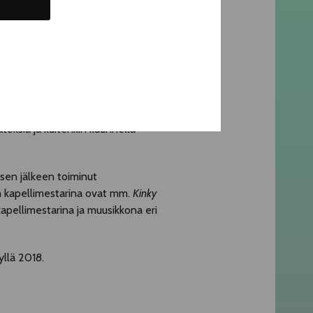
smusikaalin
Tytöt 1918
omasti ja Kangas ei säästele
aiken lisäksi myös ihana ihminen,
öksiä ja kuitenkin kuunnella
 sen jälkeen toiminut
n kapellimestarina ovat mm.
Kinky
pellimestarina ja muusikkona eri
llä 2018.