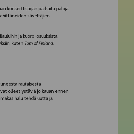
än konserttisarjan parhaita paloja
kehittäneiden säveltäjien
ilauluihin ja kuoro-osuuksista
yksiin, kuten
Tom of Finland
.
tuneesta rautaisesta
vat olleet ystäviä jo kauan ennen
makas halu tehdä uutta ja