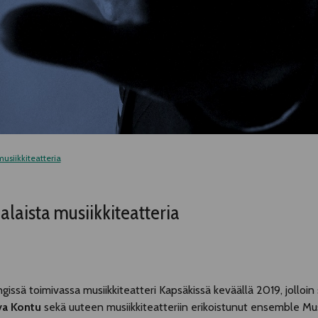
usiikkiteatteria
laista musiikkiteatteria
gissä toimivassa musiikkiteatteri Kapsäkissä keväällä 2019, jolloin s
va Kontu
sekä uuteen musiikkiteatteriin erikoistunut ensemble Mus