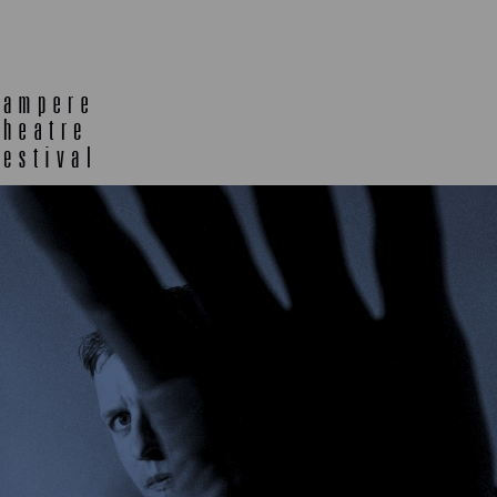
TELTTALAB
OFF TA
MUU OHJELMISTO