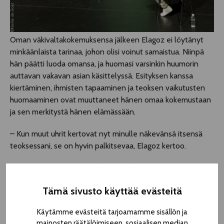
Oman väkivaltakokemuksensa jälkeen Elagoz ei löytänyt
minkäänlaista tarinaa, johon olisi voinut samaistua. Niinpä
hän päätti luoda omansa, ja huomasi varsinkin huumorin
auttavan vakavan asian käsittelyssä. Esityksen kanssa
kiertäminen, ihmisten tapaaminen ja teoksen vaikutusten
huomaaminen ovat muuttaneet hänen omaa kokemustaan
ja sen merkitystä hänen elämässään.
– Kun muut uhrit kertovat nyt minulle näkevänsä itsensä
teoksessani, se on hyvin palkitsevaa, Elagoz kertoo.
Taiteilija haluaa tarjota rehellisen ja helposti lähestyttävän
näkökulman seksuaaliseen väkivaltaan. Hän myös pohti
Tämä sivusto käyttää evästeitä
esitystä tehdessään sitä, miten voisi näyttäytyä yleisölle
muulla tavoin kun tarinan uhrina ja samalla edistää
Käytämme evästeitä tarjoamamme sisällön ja
keskustelua varsinaisesta aiheesta.
mainosten räätälöimiseen, sosiaalisen median