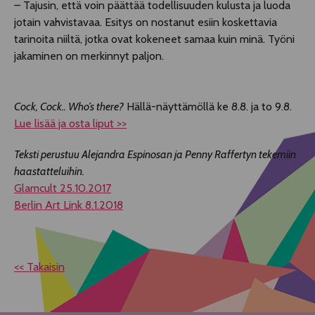
– Tajusin, että voin päättää todellisuuden kulusta ja luoda
jotain vahvistavaa. Esitys on nostanut esiin koskettavia
tarinoita niiltä, jotka ovat kokeneet samaa kuin minä. Työni
jakaminen on merkinnyt paljon.
Cock, Cock.. Who’s there?
Hällä-näyttämöllä ke 8.8. ja to 9.8.
Lue lisää ja osta liput >>
Teksti perustuu Alejandra Espinosan ja Penny Raffertyn tekemiin
haastatteluihin.
Glamcult 25.10.2017
Berlin Art Link 8.1.2018
<< Takaisin