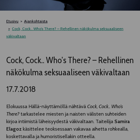
TELTTALAB
Etusivu
Ajankohtaista
OFF TAMPERE
Cock, Cock.. Who’s There? – Rehellinen näkökulma seksuaaliseen
väkivaltaan
TAPAHTUMIEN YÖ
Cock, Cock.. Who’s There? – Rehellinen
MUU OHJELMISTO
näkökulma seksuaaliseen väkivaltaan
17.7.2018
Elokuussa Hällä-näyttämöllä nähtävä
Cock, Cock.. Who’s
There?
tarkastelee miesten ja naisten välisten suhteiden
kirjoa intiimistä läheisyydestä väkivaltaan. Taiteilija
Samira
Elagoz
käsittelee teoksessaan vakavaa aihetta rohkealla,
koskettavalla ja humoristisellakin otteella.