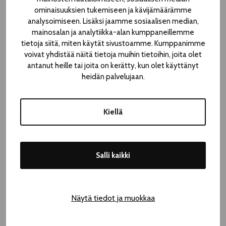
ominaisuuksien tukemiseen ja kävijämäärämme
– En halunnut olla subjekti, vaan pikemminkin paljastaa
analysoimiseen. Lisäksi jaamme sosiaalisen median,
tiettyjä kaavoja ja käsitellä raiskauskulttuuria, Elagoz kertoo.
mainosalan ja analytiikka-alan kumppaneillemme
tietoja siitä, miten käytät sivustoamme. Kumppanimme
Tarkoituksena ei ole tuomita
voivat yhdistää näitä tietoja muihin tietoihin, joita olet
antanut heille tai joita on kerätty, kun olet käyttänyt
Viime syksynä esityksestä tuli yhtäkkiä hyvin ajankohtainen,
heidän palvelujaan.
kun sosiaalisesta mediasta alkunsa saanut
#metoo
-
kampanja alkoi levitä. Kampanjan myötä ihmiset kertoivat
omista seksuaalisen häirinnän ja väkivallan kokemuksistaan,
Kiellä
usein nimeten hyväksikäyttäjiään. Elagoz ei kuitenkaan ole
maininnut teoksissaan nimiä.
– Olin yhä yliopistossa tehdessäni tätä työtä, ja minulle
Salli kaikki
sanottiin nimien mainitsemisen olevan laitonta, jos ihmistä
ei ole tuomittu rikoksesta. Toisaalta en pitänyt nimien
kertomista tarpeellisena, Elagoz kertoo. Työllään hän pyrkii
Näytä tiedot ja muokkaa
tutkimaan tuomitsemisen sijaan.
– Teos kertoo enemmän omasta prosessistani, eikä sen ole