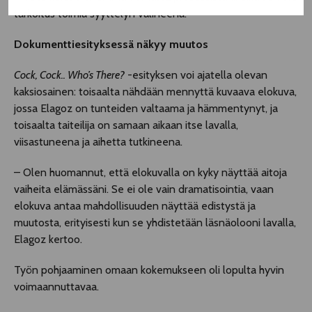
tarkoitus toimia syyttelyn välineenä.
Dokumenttiesityksessä näkyy muutos
Cock, Cock.. Who’s There?
-esityksen voi ajatella olevan
kaksiosainen: toisaalta nähdään mennyttä kuvaava elokuva,
jossa Elagoz on tunteiden valtaama ja hämmentynyt, ja
toisaalta taiteilija on samaan aikaan itse lavalla,
viisastuneena ja aihetta tutkineena.
– Olen huomannut, että elokuvalla on kyky näyttää aitoja
vaiheita elämässäni. Se ei ole vain dramatisointia, vaan
elokuva antaa mahdollisuuden näyttää edistystä ja
muutosta, erityisesti kun se yhdistetään läsnäolooni lavalla,
Elagoz kertoo.
Työn pohjaaminen omaan kokemukseen oli lopulta hyvin
voimaannuttavaa.