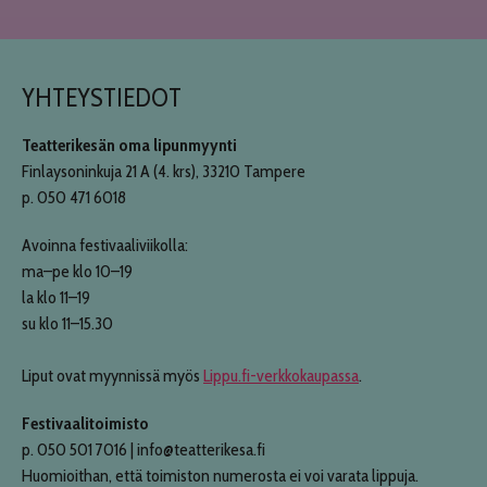
YHTEYSTIEDOT
Teatterikesän oma lipunmyynti
Finlaysoninkuja 21 A (4. krs), 33210 Tampere
p. 050 471 6018
Avoinna festivaaliviikolla:
ma–pe klo 10–19
la klo 11–19
su klo 11–15.30
Liput ovat myynnissä myös
Lippu.fi-verkkokaupassa
.
Festivaalitoimisto
p. 050 501 7016 | info@teatterikesa.fi
Huomioithan, että toimiston numerosta ei voi varata lippuja.