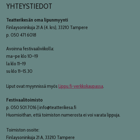
YHTEYSTIEDOT
Teatterikesän oma lipunmyynti
Finlaysoninkuja 21 A (4. krs), 33210 Tampere
p. 050 471 6018
Avoinna festivaaliviikolla:
ma–pe klo 10–19
la klo 11–19
su klo 11–15.30
Liput ovat myynnissä myös
Lippu.fi-verkkokaupassa
.
Festivaalitoimisto
p. 050 501 7016 | info@teatterikesa.fi
Huomioithan, että toimiston numerosta ei voi varata lippuja.
Toimiston osoite:
Finlaysoninkuja 21 A, 33210 Tampere