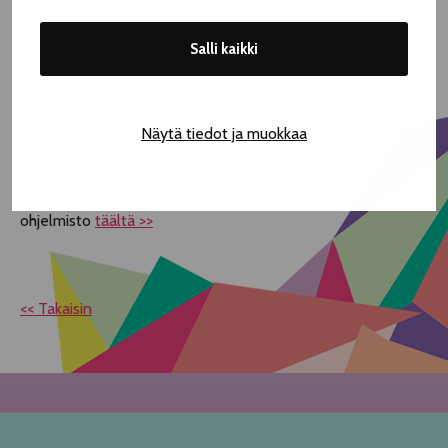
elämyksen, jonka pääosassa on teatterimusiikki,
Lapualaisoopperasta
lähtien. Klubin emäntä ja pianisti
Eeva
Salli kaikki
Kontu
johdattaa yleisön musiikkiteatteriperinteen
kehitykseen Suomessa; teokset ja säveltäjät tulevat tutuiksi
ja ilta huipentuu tulevaisuuskatsaukseen.
Näytä tiedot ja muokkaa
Ohjelmistossa on mukana upeita, omaäänisiä artisteja,
Eeva-Liisa Mannerin runoutta
,
Eino Leinon eksiä
,
musiikillinen tragikomedia alkoholismista
... Katso koko
ohjelmisto
täältä >>
<< Takaisin