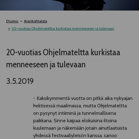
TELTTALAB
Etusivu
Ajankohtaista
OFF TAMPERE
20-vuotias Ohjelmateltta kurkistaa menneeseen ja tulevaan
TAPAHTUMIEN YÖ
20-vuotias Ohjelmateltta kurkistaa
menneeseen ja tulevaan
MUU OHJELMISTO
3.5.2019
- Kaksikymmentä vuotta on pitkä aika nykyajan
hektisessä maailmassa, mutta Ohjelmateltta
on pysynyt intiiminä ja tunnelmallisena
paikkana. Sinne kaipaa elokuisina iltoina
kuulemaan ja näkemään jotain ainutlaatuista
yhdessä festivaaliyleisön kanssa, sanoo