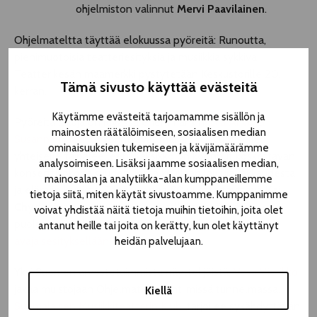
ohjelmiston valinnut
Mervi Paavilainen
.
Ohjelmateltta täyttää elokuussa pyöreitä: Runoutta,
pienimuotoisia teatteriesityksiä ja musiikkia sykkivä
Teatterikesän maamerkki pystytetään Keskustorille 20.
Tämä sivusto käyttää evästeitä
kerran.
Käytämme evästeitä tarjoamamme sisällön ja
Pyöreitä lukuja on luvassa enemmänkin:
Eija Ahvo ja
mainosten räätälöimiseen, sosiaalisen median
Susanna Haavisto
kohottavat maljan 40-vuotiselle
ominaisuuksien tukemiseen ja kävijämäärämme
yhteiselle taipaleelleen: Kaksikko on koonnut koskettavan
analysoimiseen. Lisäksi jaamme sosiaalisen median,
konserttikokonaisuuden, jossa kuullaan lauluja rakkaudesta
mainosalan ja analytiikka-alan kumppaneillemme
ja elämän kivuista. Tänä vuonna 80 vuotta täyttävä
Kaj
tietoja siitä, miten käytät sivustoamme. Kumppanimme
Chydenius
antaa runojen ja sävellyksiensä puhua
voivat yhdistää näitä tietoja muihin tietoihin, joita olet
puolestaan teltan perinteisiin kuuluvalla
antanut heille tai joita on kerätty, kun olet käyttänyt
avajaisesityksellään
.
heidän palvelujaan.
Yksi Suomen arvostetuimmista näyttelijöistä,
Vesa Vierikko
,
jakaa muistojaan Ohjelmateltan intiimissä tunnelmassa.
Kiellä
Suomalaisen Musiikkiteatterin Klubi
tarjoilee sykähdyttävän