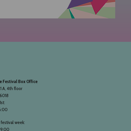
 Festival Box Office
1 A, 4th floor
 6018
1st:
6:00
festival week:
19:00