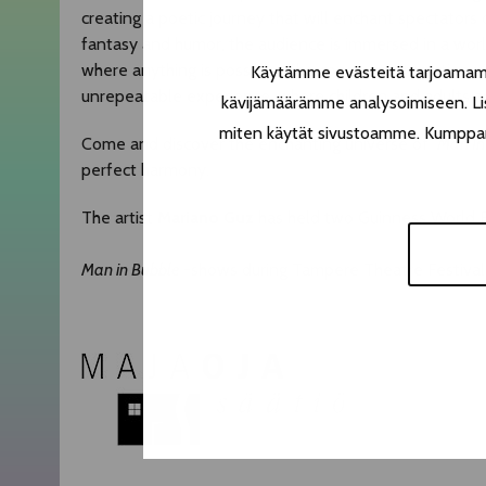
creating a poetic journey that will enchant spectators o
fantasy and humor, the audience is immersed in a world
where anything is possible. The constant interaction
Käytämme evästeitä tarjoamamme
unrepeatable experience, where children and adults a
kävijämäärämme analysoimiseen. Lis
miten käytät sivustoamme. Kumppanimm
Come and discover the enchanting universe of
Man In
perfect harmony.
The artist
Mariano Guz
has held two Guinness World R
Man in Bubble
-shows during Tampere Theatre Festival 