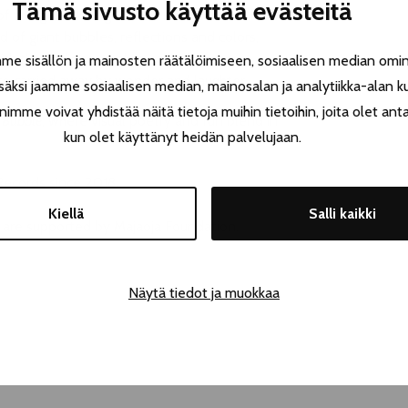
Tämä sivusto käyttää evästeitä
f all ages. Through a series of scenes full of
 of giant bubbles, reflections and colors,
 with the audience makes each show an
 sisällön ja mainosten räätälöimiseen, sosiaalisen median omin
re carried away by wonder and laughter.
äksi jaamme sosiaalisen median, mainosalan ja analytiikka-alan k
e voivat yhdistää näitä tietoja muihin tietoihin, joita olet antanu
 Bubble
, where visual poetry and fun blend in
kun olet käyttänyt heidän palvelujaan.
ecords since 2018.
Kiellä
Salli kaikki
are supported by Majaoja Foundation.
Näytä tiedot ja muokkaa