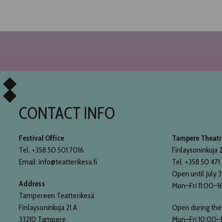
CONTACT INFO
Festival Office
Tampere Theatre
Tel. +358 50 501 7016
Finlaysoninkuja 2
Email: info@teatterikesa.fi
Tel. +358 50 471
Open until July 3
Address
Mon–Fri 11:00–1
Tampereen Teatterikesä
Finlaysoninkuja 21 A
Open during the 
33210 Tampere
Mon–Fri 10:00–