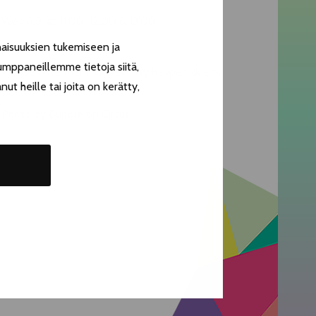
Wed 6.8. at 11:00, 12:00 & 13:00
Free admission
aisuuksien tukemiseen ja
umppaneillemme tietoja siitä,
Please note that changes may happen due to
t heille tai joita on kerätty,
weather conditions.
Photo by Bubble on Circus