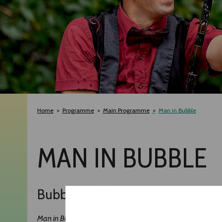
Home
Programme
Main Programme
Man in Bubble
MAN IN BUBBLE
Bubble on Circus
Man in Bubble
is a unique show that combines the magic