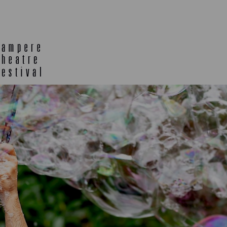
E
TLAB
OFF TA
ENING
SEMINARS, MEETINGS AND
MORE