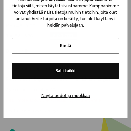
tietoja siitä, miten käytät sivustoamme. Kumppanimme
42 / 38 € Teatterikesä | 46,10 / 42,10 € Lippu.fi
voivat yhdistää näitä tietoja muihin tietoihin, joita olet
antanut heille tai joita on kerätty, kun olet käyttänyt
heidän palvelujaan.
Mon 4.8. 19.00
BUY TICKET
Tue 5.8. 16.30
BUY TICKET
Kiellä
Duration 1h
This show contains explicit content, nudity, images of drug
use & stroboscopic light.
Salli kaikki
Performed in English, subtitled in Finnish and English
Age recommendation 18+
Näytä tiedot ja muokkaa
Read more about the accessibility of the venue
Photo: Jemma Mickleburgh