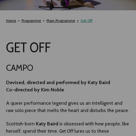
TLAB
Home
Programme
Main Programme
Get Off
OFF TAMPERE
GET OFF
NOCTURNAL HAPPENING
SEMINARS, MEETINGS AND MORE
CAMPO
Devised, directed and performed by Katy Baird
Co-directed by Kim Noble
A queer performance legend gives us an intelligent and
raw solo piece that melts the heart and disturbs the peace.
Scottish-born
Katy Baird
is obsessed with how people, like
herself, spend their time.
Get Off
lures us to these