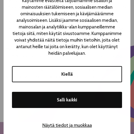
Käytämme evästeitä tarjoamamme sisällön ja
those who may keep their tickets. We are contacting all the
mainosten räätälöimiseen, sosiaalisen median
ominaisuuksien tukemiseen ja kävijämäärämme
clients through email. Please check your emails today
analysoimiseen. Lisäksi jaamme sosiaalisen median,
especially if you have tickets to Betty Show or Aim on
mainosalan ja analytiikka-alan kumppaneillemme
Thursday 5.8. Remember also to check you trash-box. We
tietoja siitä, miten käytät sivustoamme. Kumppanimme
may also contact clients by phone.
voivat yhdistää näitä tietoja muihin tietoihin, joita olet
antanut heille tai joita on kerätty, kun olet käyttänyt
We will be dealing performances concerning weekend
heidän palvelujaan.
6.-8.8. as soon as Thursday ticket cancellations are done.
Dear customers, we are very sorry for the unfortunate
Kiellä
situation and the umbelievably short notice.
Salli kaikki
<< Back
Näytä tiedot ja muokkaa