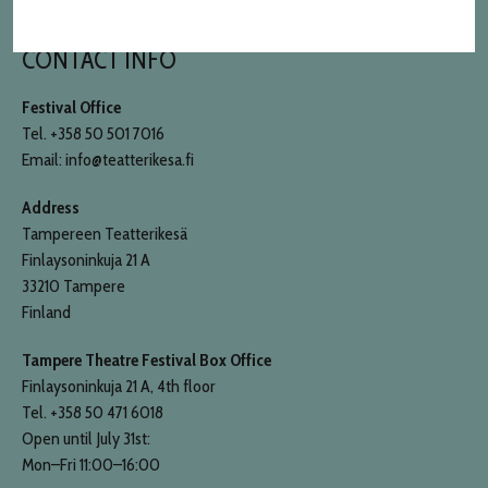
CONTACT INFO
Festival Office
Tel. +358 50 501 7016
Email: info@teatterikesa.fi
Address
Tampereen Teatterikesä
Finlaysoninkuja 21 A
33210 Tampere
Finland
Tampere Theatre Festival Box Office
Finlaysoninkuja 21 A, 4th floor
Tel. +358 50 471 6018
Open until July 31st:
Mon–Fri 11:00–16:00