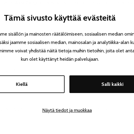
nish, as
Aina Bergroth
was party to the dramatization – crew, Ro
Tämä sivusto käyttää evästeitä
ry (with a view over a lake), lots of talk about literature, little 
inest actors serving as a cherry on top.
 sisällön ja mainosten räätälöimiseen, sosiaalisen median omin
äksi jaamme sosiaalisen median, mainosalan ja analytiikka-alan k
ceiving praises from critics:
e voivat yhdistää näitä tietoja muihin tietoihin, joita olet antanu
es.”
kun olet käyttänyt heidän palvelujaan.
ing director.”
Kiellä
Salli kaikki
ncle Vanya,
ran at Tampere Theatre Festival in 2015.
Näytä tiedot ja muokkaa