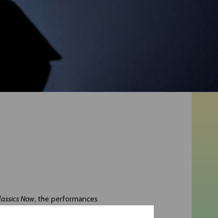
lassics Now
, the performances
directed by the Lithuanian
Yana