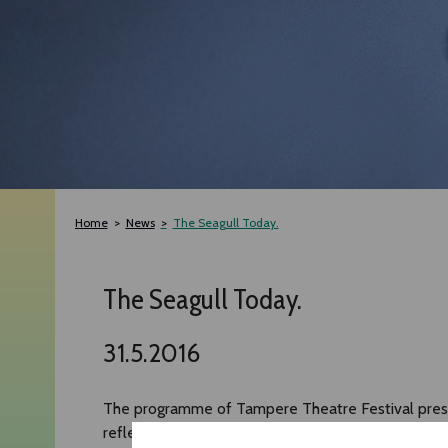
Home
News
The Seagull Today.
The Seagull Today.
31.5.2016
The programme of Tampere Theatre Festival prese
reflect on the current state of affairs through te