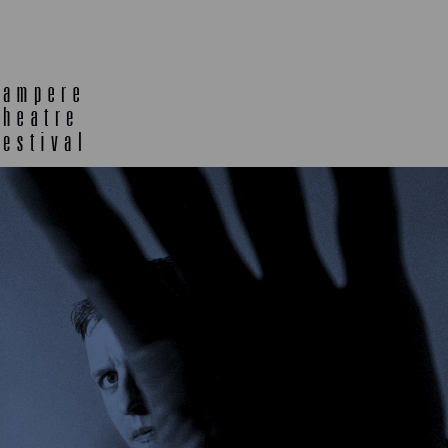
E
TLAB
OFF TA
ENING
SEMINARS, MEETINGS AND
MORE