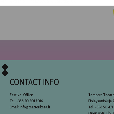
n Teatteri on Friday 5.8. and Saturday 6.8.
CONTACT INFO
Festival Office
Tampere Theatre
Tel. +358 50 501 7016
Finlaysoninkuja 2
Email: info@teatterikesa.fi
Tel. +358 50 471
Open until July 3