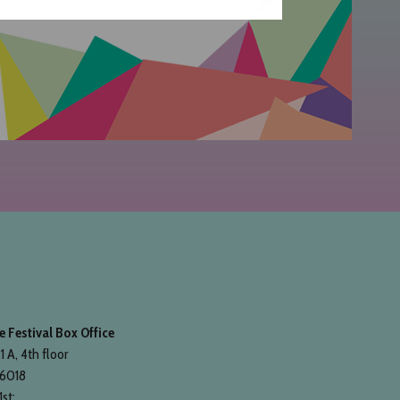
 Festival Box Office
1 A, 4th floor
 6018
1st: