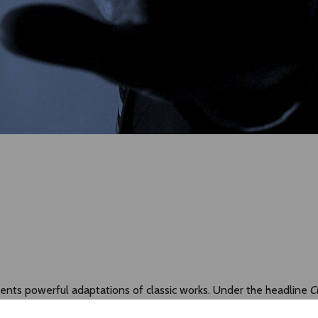
nts powerful adaptations of classic works. Under the headline
C
xts from past generations. Anton Chekhov's timeless
The Seagull
is 