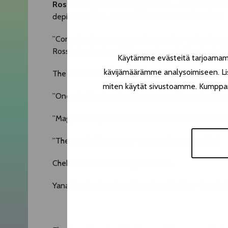
Ross
. Along with her Reykjavikian – and partly Fin
depiction of art, love and lack of it, and life itself.
”Comedy, three women, six men, four episodes, scene
Ross's simple but delicious recipe, with Iceland's f
Käytämme evästeitä tarjoamamme
kävijämäärämme analysoimiseen. Lis
The performance premiered in Reykjavik last fall, re
miten käytät sivustoamme. Kumppanimm
”One of this winter's most memorable performanc
”Magnificent performance, brilliant ensemble, excit
”The musical inserts are extremely memorable.”
Chekhov wrote
The Seagull
in 1895.
Yana Ross's direction of another Chekhov classic,
U