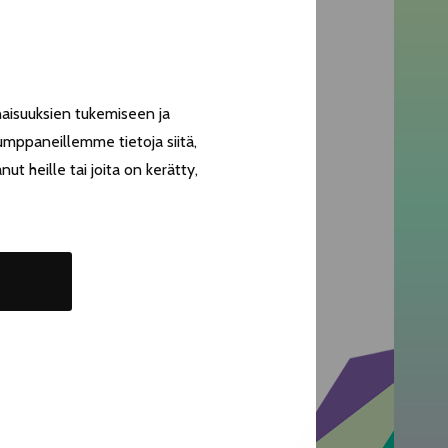
ss molds
The Seagull
into a modern
happens, bunch of love” – this is
aisuuksien tukemiseen ja
umppaneillemme tietoja siitä,
t heille tai joita on kerätty,