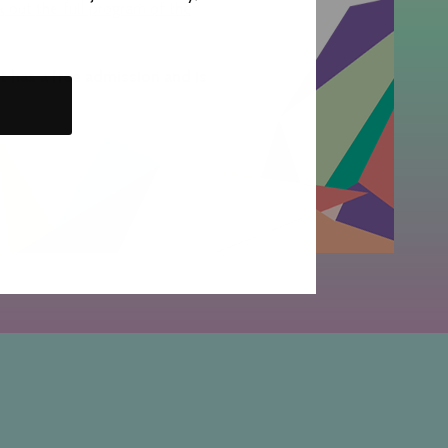
 out the full program of the
t has a free admission and is