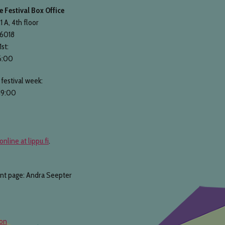
 Festival Box Office
1 A, 4th floor
 6018
1st:
6:00
festival week:
19:00
online at lippu.fi
.
ont page: Andra Seepter
ion