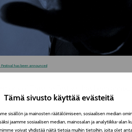
 Festival has been announced
remony of Theatre Festival has been annou
Tämä sivusto käyttää evästeitä
 sisällön ja mainosten räätälöimiseen, sosiaalisen median omin
Festival 2024 is now announced. The Festival is traditionally o
äksi jaamme sosiaalisen median, mainosalan ja analytiikka-alan k
ää
and
Marzi Nyman
will be performing songs from their TelttaL
e voivat yhdistää näitä tietoja muihin tietoihin, joita olet antanu