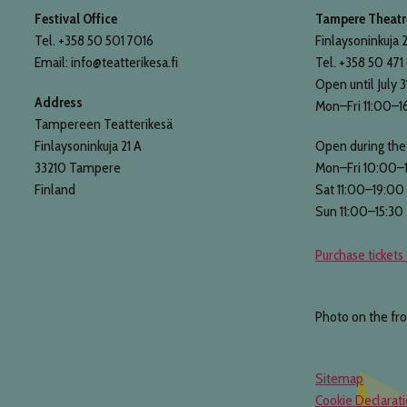
Festival Office
Tampere Theatre
Tel. +358 50 501 7016
Finlaysoninkuja 2
Email: info@teatterikesa.fi
Tel. +358 50 471
Open until July 3
Address
Mon–Fri 11:00–1
Tampereen Teatterikesä
Finlaysoninkuja 21 A
Open during the 
33210 Tampere
Mon–Fri 10:00–
Finland
Sat 11:00–19:00
Sun 11:00–15:30
Purchase tickets 
Photo on the fr
Sitemap
Cookie Declarat