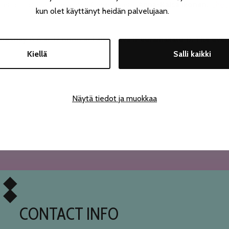
nister of Local and Regional Government
Anna-Kaisa Ikonen.
Check
kun olet käyttänyt heidän palvelujaan.
esday 6.8 at 12 noon at Laikunlava (Puutarhakatu 1). The even
Kiellä
Salli kaikki
Näytä tiedot ja muokkaa
CONTACT INFO