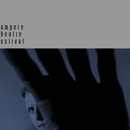
E
TLAB
OFF TA
ENING
SEMINARS, MEETINGS AND
MORE