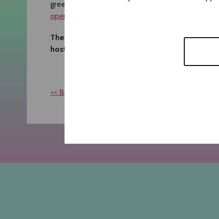
greetings to the Festival will be delivered by Mi
opening ceremony from the main programme tab.
The opening ceremony of Theatre Festival on Tu
hosted in Finnish.
<< Back