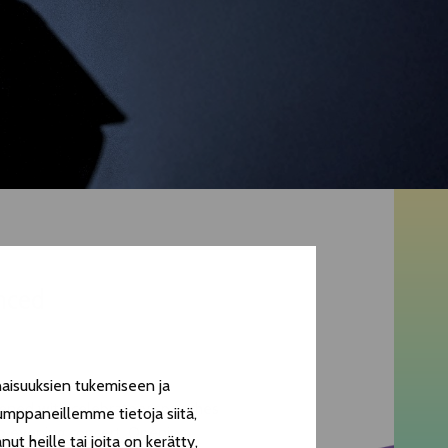
nced
aisuuksien tukemiseen ja
pened with celebratory speeches
umppaneillemme tietoja siitä,
ab evening concert. Opening
t heille tai joita on kerätty,