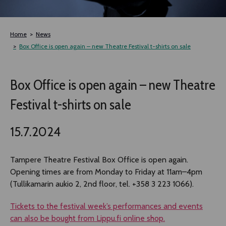
TLAB
Home
News
OFF TAMPERE
Box Office is open again – new Theatre Festival t-shirts on sale
NOCTURNAL HAPPENING
Box Office is open again – new Theatre
Festival t-shirts on sale
SEMINARS, MEETINGS AND MORE
15.7.2024
Tampere Theatre Festival Box Office is open again.
Opening times are from Monday to Friday at 11am–4pm
(Tullikamarin aukio 2, 2nd floor, tel. +358 3 223 1066).
Tickets to the festival week’s performances and events
can also be bought from Lippu.fi online shop.