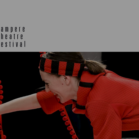
E
TLAB
OFF TA
ENING
SEMINARS, MEETINGS AND
MORE