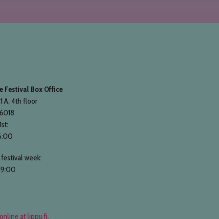
 Festival Box Office
1 A, 4th floor
 6018
1st:
6:00
festival week:
19:00
online at lippu.fi
.