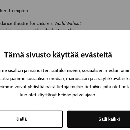
dren to explore.
dance theatre for children.
World Without
e low vision or other disabilities. The
ce to voluntarily join in and experience
cers’ movements and touching the sets and
Tämä sivusto käyttää evästeitä
dren with disabilities, and the Sunday show is
 sisällön ja mainosten räätälöimiseen, sosiaalisen median omin
es).
äksi jaamme sosiaalisen median, mainosalan ja analytiikka-alan k
 Eyes
for the 2022 Golden Stage Cross
e voivat yhdistää näitä tietoja muihin tietoihin, joita olet antanu
es.
kun olet käyttänyt heidän palvelujaan.
Tampere 2025 program, which showcases
Kiellä
Salli kaikki