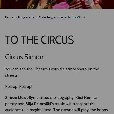
TLAB
Home
Programme
Main Programme
To the Circus
OFF TAMPERE
TO THE CIRCUS
NOCTURNAL HAPPENING
SEMINARS, MEETINGS AND MORE
Circus Simon
You can see the Theatre Festival’s atmosphere on the
streets!
Roll up, Roll up!
Simon Llewellyn’s
circus choreography,
Kirsi Kunnas
’
poetry and
Silja Palomäki’s
music will transport the
audience to a magical land. The clowns will play, the hoops