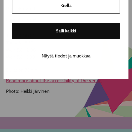
Kiellä
Puutarhakatu 1
Free of charge!
Salli kaikki
Tue 4.8. 14.00
Tue 4.8. 15.30
Wed 5.8. 12.00
Näytä tiedot ja muokkaa
Wed 5.8. 13.30
Duration 35min
Read more about the accessibility of the venue
.
Photo: Heikki Järvinen