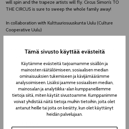
will spin and the trapeze artists will fly. Circus Simon’s TO
THE CIRCUS is sure to sweep the whole family away!
In collaboration with Kulttuuriosuuskunta Uulu (Culture
Cooperative Uulu)
The street theatre programme at the Tampere Theatre
Tämä sivusto käyttää evästeitä
Festival is supported by the Majaoja Foundation.
Käytämme evästeitä tarjoamamme sisällön ja
mainosten räätälöimiseen, sosiaalisen median
ominaisuuksien tukemiseen ja kävijämäärämme
analysoimiseen. Lisäksi jaamme sosiaalisen median,
mainosalan ja analytiikka-alan kumppaneillemme
tietoja siitä, miten käytät sivustoamme. Kumppanimme
voivat yhdistää näitä tietoja muihin tietoihin, joita olet
antanut heille tai joita on kerätty, kun olet käyttänyt
heidän palvelujaan.
LAIKUNLAVA