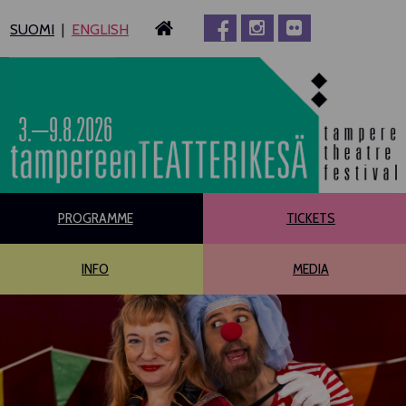
Siirry
SUOMI
ENGLISH
sisältöön
3.–9.8.2026
PROGRAMME
TICKETS
INFO
MEDIA
MAIN PROGRAMME