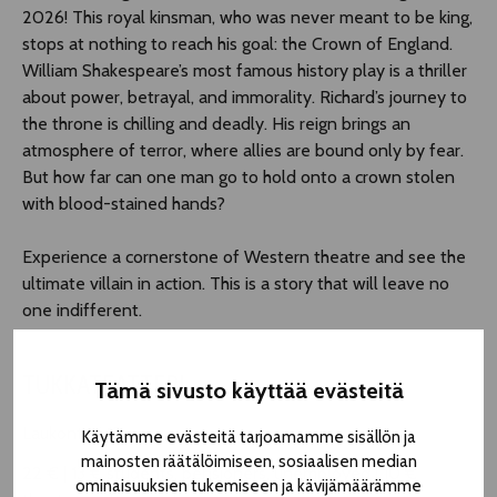
2026! This royal kinsman, who was never meant to be king,
stops at nothing to reach his goal: the Crown of England.
William Shakespeare’s most famous history play is a thriller
about power, betrayal, and immorality. Richard’s journey to
the throne is chilling and deadly. His reign brings an
atmosphere of terror, where allies are bound only by fear.
But how far can one man go to hold onto a crown stolen
with blood-stained hands?
Experience a cornerstone of Western theatre and see the
ultimate villain in action. This is a story that will leave no
one indifferent.
TUKKATEATTERI
Tämä sivusto käyttää evästeitä
Laukontori 12
Käytämme evästeitä tarjoamamme sisällön ja
mainosten räätälöimiseen, sosiaalisen median
22 € | 13 € students, pensioners, unemployed | 10 €
ominaisuuksien tukemiseen ja kävijämäärämme