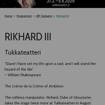
TLAB
Home
Programme
Off Tampere
Rikhard III
OFF TAMPERE
RIKHARD III
NOCTURNAL HAPPENING
SEMINARS, MEETINGS AND MORE
Tukkateatteri
"Slave! I have set my life upon a cast, and I will stand the
hazard of the die."
– William Shakespeare
The Crème de la Crème of Ambition
The ruthless manipulator, Richard, Duke of Gloucester,
takes the stage twice more at Tukkateatteri in August