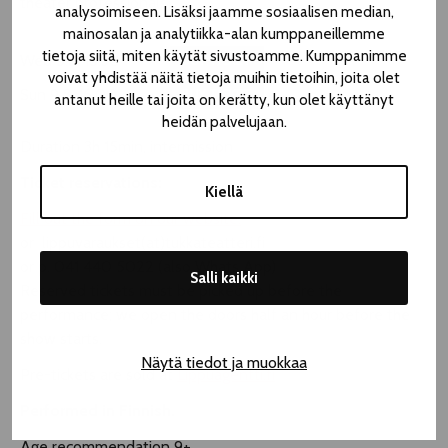
theater professionals
analysoimiseen. Lisäksi jaamme sosiaalisen median,
mainosalan ja analytiikka-alan kumppaneillemme
tietoja siitä, miten käytät sivustoamme. Kumppanimme
Wed 5.8. 18.30
BUY TICKET
voivat yhdistää näitä tietoja muihin tietoihin, joita olet
Sun 9.8. 16.00
BUY TICKET
antanut heille tai joita on kerätty, kun olet käyttänyt
heidän palvelujaan.
Duration 3h 15min, intermission
Ticket reservations:
Kiellä
Fill out the form on our website.
or lippuvaraukset(at)tukkateatteri.fi
or p. 041 440 5022 (also Whats App)
Salli kaikki
Reserved tickets must be picked up before the
performance; we open the doors half an hour before the
show starts.
Näytä tiedot ja muokkaa
Pre-tickets are sold at
Lippuagentti.fi
Performed in Finnish.
Age recommendation 9+