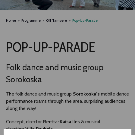
TLAB
Home
Programme
Off Tampere
Pop-Up-Parade
OFF TAMPERE
POP-UP-PARADE
NOCTURNAL HAPPENING
SEMINARS, MEETINGS AND MORE
Folk dance and music group
Sorokoska
The folk dance and music group
Sorokoska’s
mobile dance
performance roams through the area, surprising audiences
along the way!
Concept, director
Reetta-Kaisa Iles
& musical
direction
Ville Rauhala
.