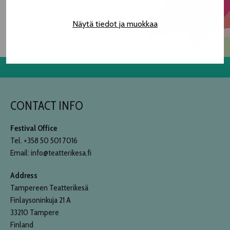
Photo: Jenni Seppänen
Näytä tiedot ja muokkaa
CONTACT INFO
Festival Office
Tel. +358 50 501 7016
Email: info@teatterikesa.fi
Address
Tampereen Teatterikesä
Finlaysoninkuja 21 A
33210 Tampere
Finland