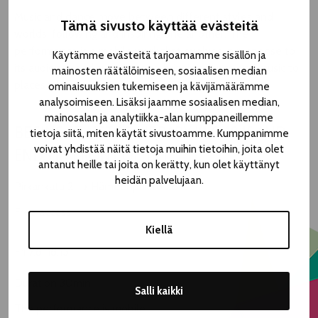
Music and dance move between different styles and
Tämä sivusto käyttää evästeitä
worlds, following and inspiring one another. The
performance is a mobile work that evolves in response to
Käytämme evästeitä tarjoamamme sisällön ja
its audience and surroundings, bringing dance and music to
mainosten räätälöimiseen, sosiaalisen median
places where they are not often seen or heard.
ominaisuuksien tukemiseen ja kävijämäärämme
analysoimiseen. Lisäksi jaamme sosiaalisen median,
mainosalan ja analytiikka-alan kumppaneillemme
BEGINS AT METSO LIBRARY KLO 18.15 AND
tietoja siitä, miten käytät sivustoamme. Kumppanimme
voivat yhdistää näitä tietoja muihin tietoihin, joita olet
ENDS IN FRONT OF TTT.
antanut heille tai joita on kerätty, kun olet käyttänyt
heidän palvelujaan.
Pirkankatu 2 → Hämeenpuisto 28-32
Free access
Kiellä
Fri 7.8. 18.15
Duration 30min
Salli kaikki
The performance is mobile.