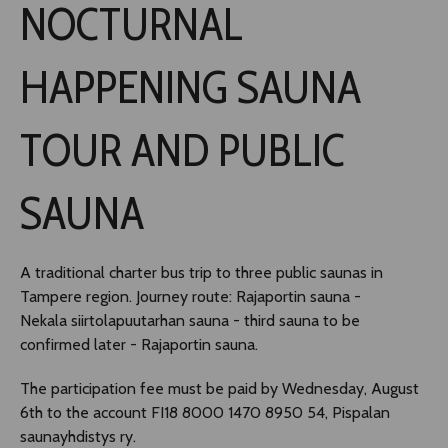
NOCTURNAL
TLAB
HAPPENING SAUNA
OFF TAMPERE
TOUR AND PUBLIC
NOCTURNAL HAPPENING
SAUNA
SEMINARS, MEETINGS AND MORE
A traditional charter bus trip to three public saunas in
Tampere region. Journey route: Rajaportin sauna -
Nekala siirtolapuutarhan sauna - third sauna to be
confirmed later - Rajaportin sauna.
The participation fee must be paid by Wednesday, August
6th to the account FI18 8000 1470 8950 54, Pispalan
saunayhdistys ry.