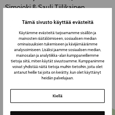
Simojoki & Sauli Tiilikainen
The Wind Blows from the Meadow
(Niityltä tuulee) is a
Tämä sivusto käyttää evästeitä
monologue, a spiritual chamber play. The hymns heard in
the performance are from an old hymnal from 1701.
Käytämme evästeitä tarjoamamme sisällön ja
mainosten räätälöimiseen, sosiaalisen median
ominaisuuksien tukemiseen ja kävijämäärämme
TAMPERE OLD CHURCH
analysoimiseen. Lisäksi jaamme sosiaalisen median,
mainosalan ja analytiikka-alan kumppaneillemme
Keskustori, Puutarhakatu 4
tietoja siitä, miten käytät sivustoamme. Kumppanimme
voivat yhdistää näitä tietoja muihin tietoihin, joita olet
10 €
antanut heille tai joita on kerätty, kun olet käyttänyt
heidän palvelujaan.
Wed 5.8. 19.00
Duration 1h
Kiellä
Performed in Finnish.
Tickets for the performance can be purchased at the