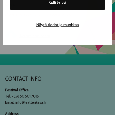
Salli kaikki
venue.
More info about church's accessibility.
Näytä tiedot ja muokkaa
Actors and team
CONTACT INFO
Festival Office
Tel. +358 50 501 7016
Email: info@teatterikesa.fi
Address