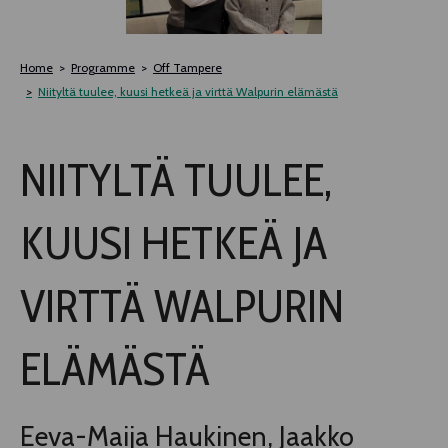
TLAB
Home
Programme
Off Tampere
OFF TAMPERE
Niityltä tuulee, kuusi hetkeä ja virttä Walpurin elämästä
NOCTURNAL HAPPENING
NIITYLTÄ TUULEE,
SEMINARS, MEETINGS AND MORE
KUUSI HETKEÄ JA
VIRTTÄ WALPURIN
ELÄMÄSTÄ
Eeva-Maija Haukinen, Jaakko