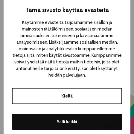
MUSIC HALL, CULTURE HOUSE LAIKKU
Tämä sivusto käyttää evästeitä
Keskustori 4
Käytämme evästeitä tarjoamamme sisällön ja
mainosten räätälöimiseen, sosiaalisen median
34 € | 24 € students, pensioners & unemployed | 30 €
ominaisuuksien tukemiseen ja kävijämäärämme
group reservations, min. 5 persons
analysoimiseen. Lisäksi jaamme sosiaalisen median,
mainosalan ja analytiikka-alan kumppaneillemme
tietoja siitä, miten käytät sivustoamme. Kumppanimme
Fri 7.8. 16.30
voivat yhdistää näitä tietoja muihin tietoihin, joita olet
antanut heille tai joita on kerätty, kun olet käyttänyt
Duration 1h
heidän palvelujaan.
Ticket reservations
hillevi.kilpelainen(at)gmail.com
Kiellä
Performed in Finnish.
The venue is mostly accessible.
More info here.
Photo: Matti Hietala
Salli kaikki