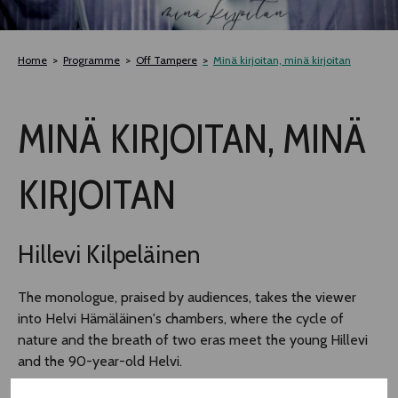
TLAB
Home
Programme
Off Tampere
Minä kirjoitan, minä kirjoitan
OFF TAMPERE
MINÄ KIRJOITAN, MINÄ
NOCTURNAL HAPPENING
KIRJOITAN
SEMINARS, MEETINGS AND MORE
Hillevi Kilpeläinen
The monologue, praised by audiences, takes the viewer
into Helvi Hämäläinen's chambers, where the cycle of
nature and the breath of two eras meet the young Hillevi
and the 90-year-old Helvi.