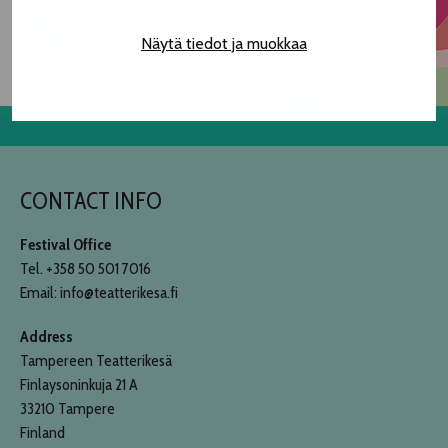
Actors and team
Näytä tiedot ja muokkaa
CONTACT INFO
Festival Office
Tel. +358 50 501 7016
Email: info@teatterikesa.fi
Address
Tampereen Teatterikesä
Finlaysoninkuja 21 A
33210 Tampere
Finland