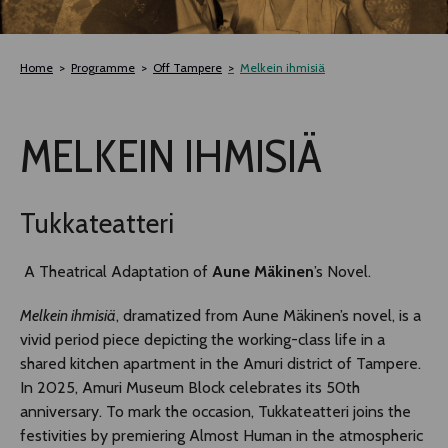
TLAB
Home
Programme
Off Tampere
Melkein ihmisiä
OFF TAMPERE
MELKEIN IHMISIÄ
NOCTURNAL HAPPENING
SEMINARS, MEETINGS AND MORE
Tukkateatteri
A Theatrical Adaptation of
Aune Mäkinen
’s Novel.
Melkein ihmisiä
, dramatized from Aune Mäkinen’s novel, is a
vivid period piece depicting the working-class life in a
shared kitchen apartment in the Amuri district of Tampere.
In 2025, Amuri Museum Block celebrates its 50th
anniversary. To mark the occasion, Tukkateatteri joins the
festivities by premiering Almost Human in the atmospheric