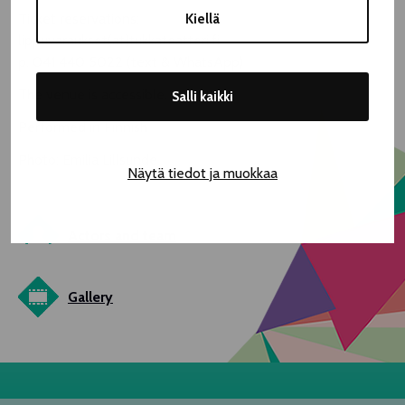
Ticket reservations:
Kiellä
lippuvaraukset(at)tukkateatteri.fi
p. 041 440 5022 (text & WhatsApp)
The venue is accessible.
Salli kaikki
Performed in Finnish
Photo: Emilia Lillsunde
Näytä tiedot ja muokkaa
Actors and team
Gallery