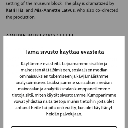
setting of the museum block. The play is dramatized by
Katri Häti
and
Mia-Annette Latvus
, who also co-directed
the production.
AMURIN MUSEOKORTTELI
Satakunnankatu 49
Tämä sivusto käyttää evästeitä
24,50*–26,00 € | 20,50*–22.00 € students, pensioners,
Käytämme evästeitä tarjoamamme sisällön ja
unemployed | 13 € 7-16 year olds & theatre professionals |
mainosten räätälöimiseen, sosiaalisen median
under 7 year olds for free
ominaisuuksien tukemiseen ja kävijämäärämme
analysoimiseen. Lisäksi jaamme sosiaalisen median,
mainosalan ja analytiikka-alan kumppaneillemme
Mon 4.8. 15.30
BUY TICKET
tietoja siitä, miten käytät sivustoamme. Kumppanimme
Tue 5.8. 18.30
BUY TICKET
voivat yhdistää näitä tietoja muihin tietoihin, joita olet
antanut heille tai joita on kerätty, kun olet käyttänyt
Thu 7.8. 18.30
BUY TICKET
heidän palvelujaan.
Duration 2h 10min, intermission