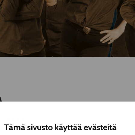
A
 Snorkkeli
Tämä sivusto käyttää evästeitä
nd enchanting improvisational theater,