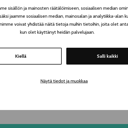
, and everything arises from the performers'
 sisällön ja mainosten räätälöimiseen, sosiaalisen median omin
and situations emerge directly from the
äksi jaamme sosiaalisen median, mainosalan ja analytiikka-alan k
e performance.
e voivat yhdistää näitä tietoja muihin tietoihin, joita olet antanu
kun olet käyttänyt heidän palvelujaan.
Kiellä
Salli kaikki
Näytä tiedot ja muokkaa