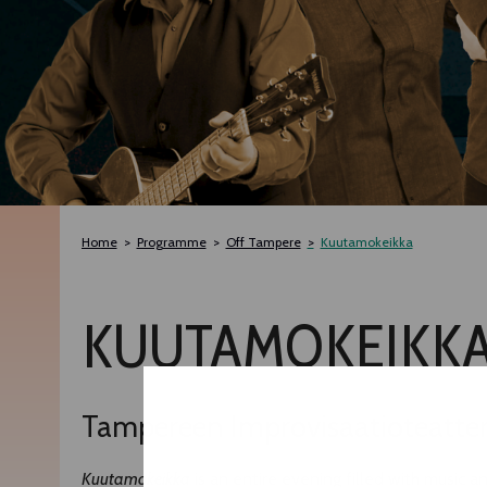
Home
Programme
Off Tampere
Kuutamokeikka
KUUTAMOKEIKK
Tampereen Improvisaatioteatteri
Kuutamokeikka
is an entire evening filled with music a