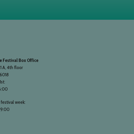
 Festival Box Office
1 A, 4th floor
 6018
1st:
6:00
festival week:
19:00