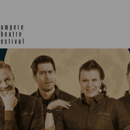
E
TLAB
OFF TA
ENING
SEMINARS, MEETINGS AND
MORE