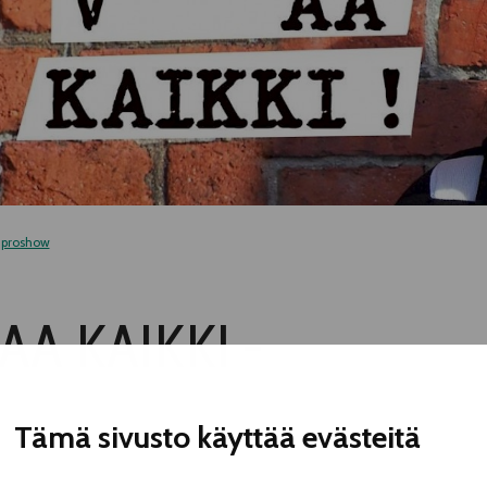
improshow
AA KAIKKI -
Tämä sivusto käyttää evästeitä