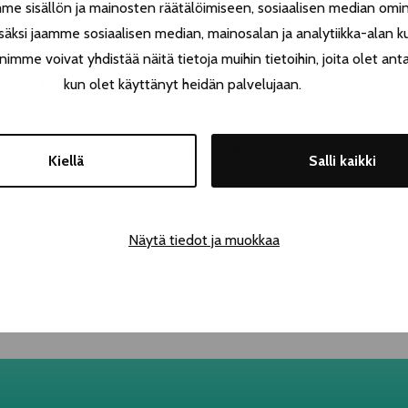
 sisällön ja mainosten räätälöimiseen, sosiaalisen median omin
äksi jaamme sosiaalisen median, mainosalan ja analytiikka-alan k
e voivat yhdistää näitä tietoja muihin tietoihin, joita olet antanu
ou can't see anywhere else! This hilarious
kun olet käyttänyt heidän palvelujaan.
ni
and
Jenna Teinilä
and it is all about the
and tell us, we'll make something laughable
Kiellä
Salli kaikki
Näytä tiedot ja muokkaa