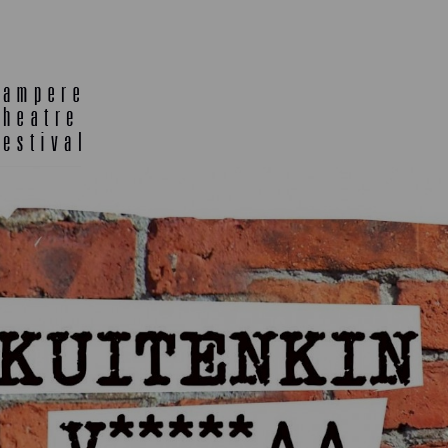
E
TLAB
OFF TA
ENING
SEMINARS, MEETINGS AND
MORE