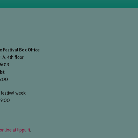
 Festival Box Office
1 A, 4th floor
 6018
1st:
6:00
festival week:
19:00
online at lippu.fi
.