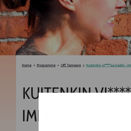
Home
Programme
Off Tampere
Kuitenkin vi****aa kaikki -
KUITENKIN VI****
IMPROSHOW