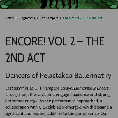
TLAB
Home
Programme
Off Tampere
Encore! Vol 2 – The 2nd Act
OFF TAMPERE
ENCORE! VOL 2 – THE
NOCTURNAL HAPPENING
2ND ACT
SEMINARS, MEETINGS AND MORE
Dancers of Pelastakaa Ballerinat ry
Last summer at OFF Tampere
Etäilyä, Elämöintiä ja Encore!
brought together a vibrant, engaged audience and strong
performer energy. As the performance approached, a
collaboration with G Livelab also emerged, which became a
significant and exciting addition to the performance. Our