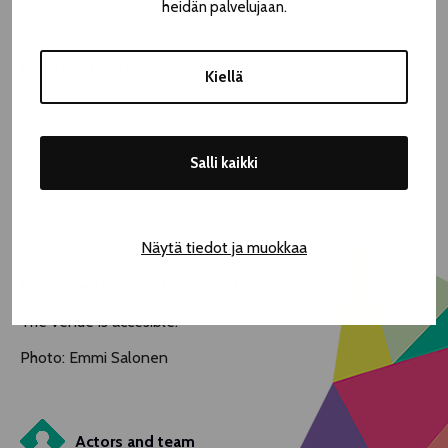
step.
heidän palvelujaan.
LAIKUNLAVA
Kiellä
Puutarhakatu 1
Free access
Salli kaikki
Tue 4.8. 20.00
Näytä tiedot ja muokkaa
Duration 20 min
Performed in Finnish & English.
The venue is accesible.
Photo: Emmi Salonen
Actors and team