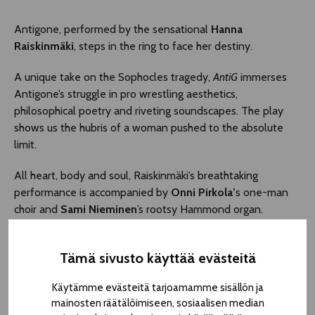
Antigone, performed by the sensational
Hanna
Raiskinmäki
, steps in the ring to face her destiny.
A unique take on the Sophocles tragedy,
AntiG
immerses
Antigone’s struggle in pro wrestling aesthetics,
philosophical poetry and riveting soundscapes. The play
shows us the hubris of a woman pushed to the absolute
limit.
All heart, body and soul, Raiskinmäki’s breathtaking
performance is accompanied by
Onni Pirkola’
s one-man
choir and
Sami Nieminen
’s rootsy Hammond organ.
An ancient myth holds a mirror to our time of reverse
Tämä sivusto käyttää evästeitä
progress and increasing misogyny. How are we going to
survive all this without breaking our hearts and losing our
Käytämme evästeitä tarjoamamme sisällön ja
minds?
mainosten räätälöimiseen, sosiaalisen median