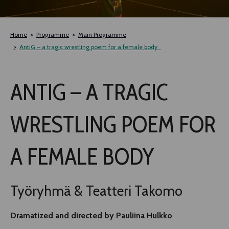
TLAB
Home
Programme
Main Programme
OFF TAMPERE
AntiG – a tragic wrestling poem for a female body
NOCTURNAL HAPPENING
ANTIG – A TRAGIC
SEMINARS, MEETINGS AND MORE
WRESTLING POEM FOR
A FEMALE BODY
Työryhmä & Teatteri Takomo
Dramatized and directed by Pauliina Hulkko