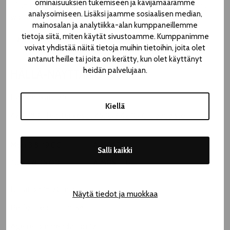
ominaisuuksien tukemiseen ja kävijämäärämme
”If this isn’t five-star acting, then I guess God’s work isn’t
analysoimiseen. Lisäksi jaamme sosiaalisen median,
worth five stars.”
mainosalan ja analytiikka-alan kumppaneillemme
tietoja siitä, miten käytät sivustoamme. Kumppanimme
– Maria Säkö,
Helsingin Sanomat
voivat yhdistää näitä tietoja muihin tietoihin, joita olet
antanut heille tai joita on kerätty, kun olet käyttänyt
heidän palvelujaan.
HÄLLÄ-NÄYTTÄMÖ
Hämeenkatu 25
Kiellä
42 / 38 € Teatterikesä | 46,10 / 42,10 € Lippupiste
Mon 3.8. 19.00
ALMOST FULL
Salli kaikki
Tue 4.8. 15.00
ALMOST FULL
Duration 1h 20min
Näytä tiedot ja muokkaa
Performed in Finnish
Age recommendation 12+