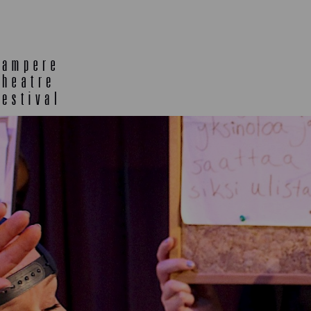
E
TLAB
OFF TA
ENING
SEMINARS, MEETINGS AND
MORE