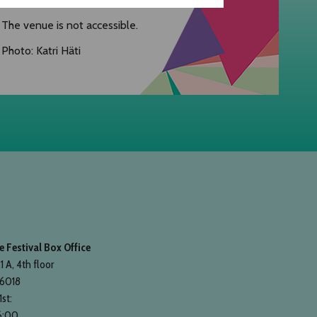
The venue is not accessible.
Photo: Katri Häti
 Festival Box Office
1 A, 4th floor
 6018
1st:
6:00