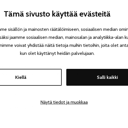
Tämä sivusto käyttää evästeitä
 and action-packed performance about
 sisällön ja mainosten räätälöimiseen, sosiaalisen median omin
äksi jaamme sosiaalisen median, mainosalan ja analytiikka-alan k
nd the audience can decide the order in
e voivat yhdistää näitä tietoja muihin tietoihin, joita olet antanu
when all the plays have been performed – or
kun olet käyttänyt heidän palvelujaan.
s and stories from Tampere. The script has
 and it reflects life in Tampere, including
Kiellä
Salli kaikki
s. Tampere can be a place to fall in love,
ffic circle or wonder about the people and the
k a number!
Näytä tiedot ja muokkaa
nd is the first of its kind in Tampere.