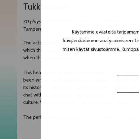
Tukkateatteri
30 plays from Tampere in 60 minutes
is an entertaining
Tampere.
Käytämme evästeitä tarjoamamme
kävijämäärämme analysoimiseen. Lis
The actors have 60 minutes to perform all 30 plays, a
miten käytät sivustoamme. Kumppanimm
which they will be performed. The performance ends 
when the time runs out!
This heartwarming show is about experiences, memorie
been written by
Tukkateatteri
members and volunteers,
its history, communities, experiences and current topic
chat with strangers, visit the library, get lost in a tra
culture. What will be the order of these 30 plays? Pic
The performance is inspired by Neo-Futuristic theater a