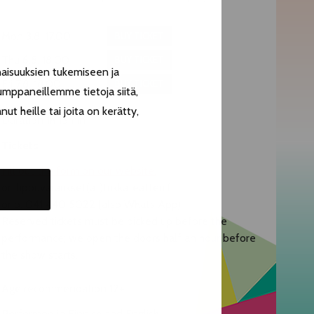
Mon 3.8. 17.00
BUY TICKET
Thu 6.8. 18.00
BUY TICKET
aisuuksien tukemiseen ja
Fri 7.8. 18.00
BUY TICKET
umppaneillemme tietoja siitä,
t heille tai joita on kerätty,
Duration 1h 15min
Tickets
Fill out the form on our website.
or lippuvaraukset(at)tukkateatteri.fi
or p. 041 440 5022 (also Whats App)
Reserved tickets must be picked up before the
performance; we open the doors half an hour before
the show starts.
Age recommendation 12+
Performed in Finnish and English.