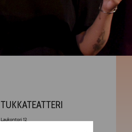
TUKKATEATTERI
Laukontori 12
15 € | 10 € students, pensioners, unemployed