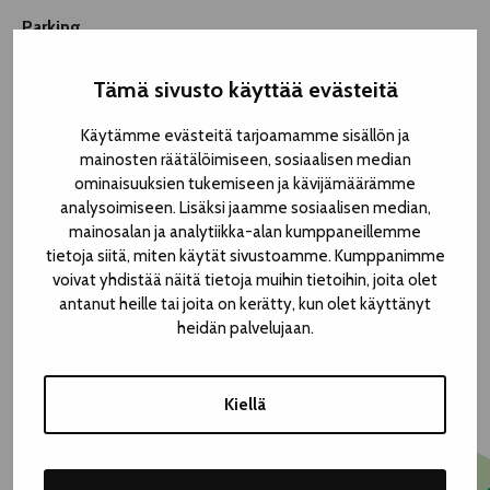
Parking
The nearest parking spaces are in Hämeenpuisto.
Tämä sivusto käyttää evästeitä
Entrance
Käytämme evästeitä tarjoamamme sisällön ja
mainosten räätälöimiseen, sosiaalisen median
There is a wheelchair lift from the building lobby to TTT
ominaisuuksien tukemiseen ja kävijämäärämme
Kellariteatteri. The lobby staff will help you use it. The
analysoimiseen. Lisäksi jaamme sosiaalisen median,
wheelchair lift has a maximum load capacity of 225 kilos.
mainosalan ja analytiikka-alan kumppaneillemme
tietoja siitä, miten käytät sivustoamme. Kumppanimme
Toilets
voivat yhdistää näitä tietoja muihin tietoihin, joita olet
antanut heille tai joita on kerätty, kun olet käyttänyt
Accessible toilets are located on the street level as well as
heidän palvelujaan.
on the same floor as TTT Kellariteatteri.
Kiellä
TTT KELLARITEATTERI FOYER
Hämeenpuisto 28