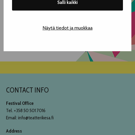
Salli kaikki
Open for all – Free entry
Sat 8.8. 18.00
Näytä tiedot ja muokkaa
30min
CONTACT INFO
Festival Office
Tel. +358 50 501 7016
Email: info@teatterikesa.fi
Address